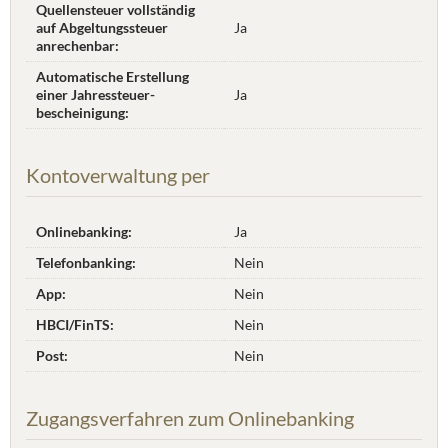
Quellensteuer vollständig
auf Abgeltungssteuer
Ja
anrechenbar:
Automatische Erstellung
einer Jahres­steuer­
Ja
bescheinigung:
Kontoverwaltung per
Onlinebanking:
Ja
Telefonbanking:
Nein
App:
Nein
HBCI/FinTS:
Nein
Post:
Nein
Zugangsverfahren zum Onlinebanking