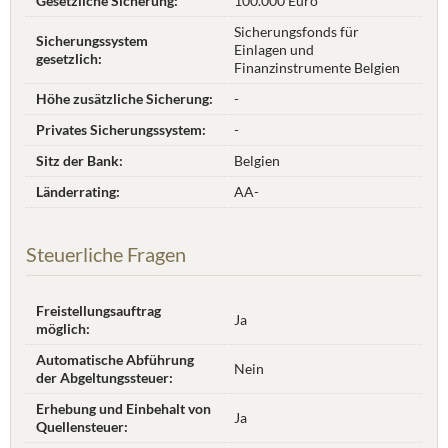
Gesetzliche Sicherung:
100.000 Euro
Sicherungsfonds für
Sicherungssystem
Einlagen und
gesetzlich:
Finanzinstrumente Belgien
Höhe zusätzliche Sicherung:
-
Privates Sicherungssystem:
-
Sitz der Bank:
Belgien
Länderrating:
AA-
Steuerliche Fragen
Freistellungsauftrag
Ja
möglich:
Automatische Abführung
Nein
der Abgeltungssteuer:
Erhebung und Einbehalt von
Ja
Quellensteuer: