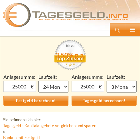
Suchen
Tagesgeld.info – Tagesgeldkonten vergleichen und Tagesgeld-Zinsen berechnen
Zum
Primäre
Inhalt
Menü
springen
3,50% p.a.
Anlagesumme:
Laufzeit:
Anlagesumme:
Laufzeit:
€
€
Sie befinden sich hier:
Tagesgeld - Kapitalangebote vergleichen und sparen
»
Banken mit Festgeld