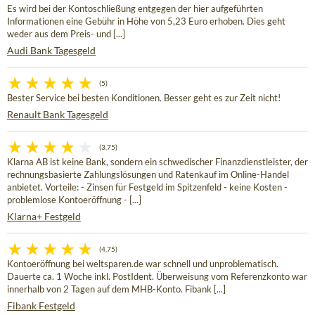
Es wird bei der Kontoschließung entgegen der hier aufgeführten
Informationen eine Gebühr in Höhe von 5,23 Euro erhoben. Dies geht
weder aus dem Preis- und [...]
Audi Bank Tagesgeld
(5)
Bester Service bei besten Konditionen. Besser geht es zur Zeit nicht!
Renault Bank Tagesgeld
(3,75)
Klarna AB ist keine Bank, sondern ein schwedischer Finanzdienstleister, der
rechnungsbasierte Zahlungslösungen und Ratenkauf im Online-Handel
anbietet. Vorteile: - Zinsen für Festgeld im Spitzenfeld - keine Kosten -
problemlose Kontoeröffnung - [...]
Klarna+ Festgeld
(4,75)
Kontoeröffnung bei weltsparen.de war schnell und unproblematisch.
Dauerte ca. 1 Woche inkl. PostIdent. Überweisung vom Referenzkonto war
innerhalb von 2 Tagen auf dem MHB-Konto. Fibank [...]
Fibank Festgeld