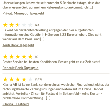
Überweisungen. Ich warte seit nunmehr 5 Bankarbeitstage, dass das
überwiesene Geld auf meinem Referenzkonto ankommt. Ich [...]
Privat: Moneyou Tagesgeld
(2,5)
Es wird bei der Kontoschließung entgegen der hier aufgeführten
Informationen eine Gebühr in Höhe von 5,23 Euro erhoben. Dies geht
weder aus dem Preis- und [...]
Audi Bank Tagesgeld
(5)
Bester Service bei besten Konditionen. Besser geht es zur Zeit nicht!
Renault Bank Tagesgeld
(3,75)
Klarna AB ist keine Bank, sondern ein schwedischer Finanzdienstleister, der
rechnungsbasierte Zahlungslösungen und Ratenkauf im Online-Handel
anbietet. Vorteile: - Zinsen für Festgeld im Spitzenfeld - keine Kosten -
problemlose Kontoeröffnung - [...]
Klarna+ Festgeld