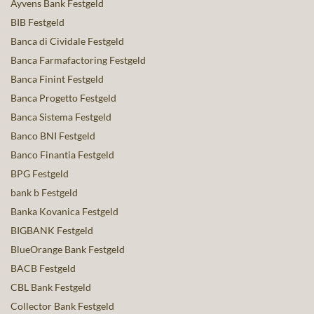
Ayvens Bank Festgeld
BIB Festgeld
Banca di Cividale Festgeld
Banca Farmafactoring Festgeld
Banca Finint Festgeld
Banca Progetto Festgeld
Banca Sistema Festgeld
Banco BNI Festgeld
Banco Finantia Festgeld
BPG Festgeld
bank b Festgeld
Banka Kovanica Festgeld
BIGBANK Festgeld
BlueOrange Bank Festgeld
BACB Festgeld
CBL Bank Festgeld
Collector Bank Festgeld