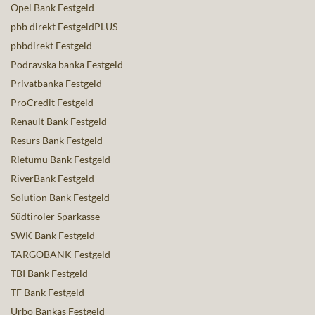
Opel Bank Festgeld
pbb direkt FestgeldPLUS
pbbdirekt Festgeld
Podravska banka Festgeld
Privatbanka Festgeld
ProCredit Festgeld
Renault Bank Festgeld
Resurs Bank Festgeld
Rietumu Bank Festgeld
RiverBank Festgeld
Solution Bank Festgeld
Südtiroler Sparkasse
SWK Bank Festgeld
TARGOBANK Festgeld
TBI Bank Festgeld
TF Bank Festgeld
Urbo Bankas Festgeld