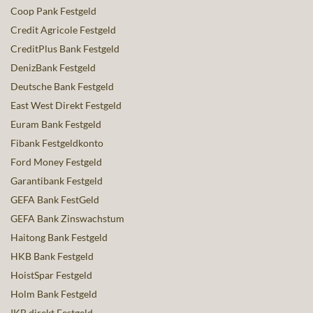
Coop Pank Festgeld
Credit Agricole Festgeld
CreditPlus Bank Festgeld
DenizBank Festgeld
Deutsche Bank Festgeld
East West Direkt Festgeld
Euram Bank Festgeld
Fibank Festgeldkonto
Ford Money Festgeld
Garantibank Festgeld
GEFA Bank FestGeld
GEFA Bank Zinswachstum
Haitong Bank Festgeld
HKB Bank Festgeld
HoistSpar Festgeld
Holm Bank Festgeld
IKB direkt Festgeld