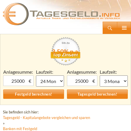
Suchen
Tagesgeld.info – Tagesgeldkonten vergleichen und Tagesgeld-Zinsen berechnen
Zum
Primäre
Inhalt
Menü
springen
3,50% p.a.
Anlagesumme:
Laufzeit:
Anlagesumme:
Laufzeit:
€
€
Sie befinden sich hier:
Tagesgeld - Kapitalangebote vergleichen und sparen
»
Banken mit Festgeld