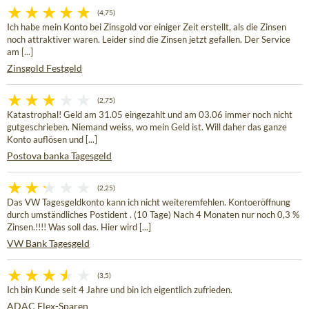
(4,75)
Ich habe mein Konto bei Zinsgold vor einiger Zeit erstellt, als die Zinsen
noch attraktiver waren. Leider sind die Zinsen jetzt gefallen. Der Service
am [...]
Zinsgold Festgeld
(2,75)
Katastrophal! Geld am 31.05 eingezahlt und am 03.06 immer noch nicht
gutgeschrieben. Niemand weiss, wo mein Geld ist. Will daher das ganze
Konto auflösen und [...]
Postova banka Tagesgeld
(2,25)
Das VW Tagesgeldkonto kann ich nicht weiteremfehlen. Kontoeröffnung
durch umständliches Postident . (10 Tage) Nach 4 Monaten nur noch 0,3 %
Zinsen.!!!! Was soll das. Hier wird [...]
VW Bank Tagesgeld
(3,5)
Ich bin Kunde seit 4 Jahre und bin ich eigentlich zufrieden.
ADAC Flex-Sparen