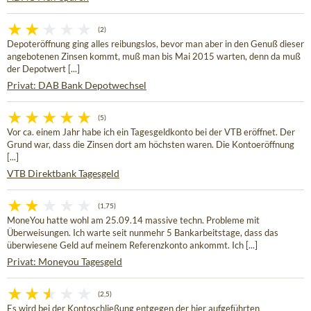
(2)
Depoteröffnung ging alles reibungslos, bevor man aber in den Genuß dieser
angebotenen Zinsen kommt, muß man bis Mai 2015 warten, denn da muß
der Depotwert [...]
Privat: DAB Bank Depotwechsel
(5)
Vor ca. einem Jahr habe ich ein Tagesgeldkonto bei der VTB eröffnet. Der
Grund war, dass die Zinsen dort am höchsten waren. Die Kontoeröffnung
[...]
VTB Direktbank Tagesgeld
(1,75)
MoneYou hatte wohl am 25.09.14 massive techn. Probleme mit
Überweisungen. Ich warte seit nunmehr 5 Bankarbeitstage, dass das
überwiesene Geld auf meinem Referenzkonto ankommt. Ich [...]
Privat: Moneyou Tagesgeld
(2,5)
Es wird bei der Kontoschließung entgegen der hier aufgeführten