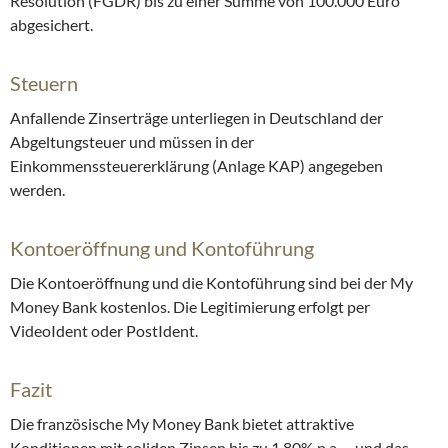
Résolution (FGDR) bis zu einer Summe von 100.000 Euro
abgesichert.
Steuern
Anfallende Zinserträge unterliegen in Deutschland der
Abgeltungsteuer und müssen in der
Einkommenssteuererklärung (Anlage KAP) angegeben
werden.
Kontoeröffnung und Kontoführung
Die Kontoeröffnung und die Kontoführung sind bei der My
Money Bank kostenlos. Die Legitimierung erfolgt per
VideoIdent oder PostIdent.
Fazit
Die französische My Money Bank bietet attraktive
Konditionen mit soliden Zinsen bis zu 1,80% p.a. – und das