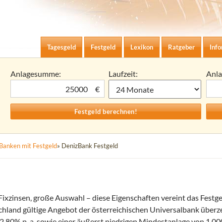
Zum Inhalt springen
agesgeld-Zinsen berechnen
Tagesgeld
Festgeld
Lexikon
Ratgeber
Inf
Anlagesumme:
Laufzeit:
Anl
€
Banken mit Festgeld
» DenizBank Festgeld
Fixzinsen, große Auswahl – diese Eigenschaften vereint das Festg
chland gültige Angebot der österreichischen Universalbank überz
2,80% p. a. sowie einer äußerst niedrigen Mindestanlage von 1.000