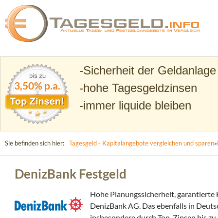
Suchen
Tagesgeld.info – Tagesgeldkonten vergleichen und T
Sicherheit der Geldanlage
3,50% p.a.
hohe Tagesgeldzinsen
immer liquide bleiben
Sie befinden sich hier:
Tagesgeld - Kapitalangebote vergleichen und sparen
»
DenizBank Festgeld
Hohe Planungssicherheit, garantierte 
DenizBank AG. Das ebenfalls in Deuts
insbesondere durch Top-Zinsen bis zu 