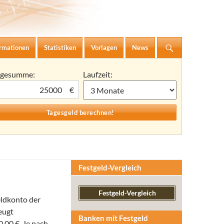
ormationen
Statistiken
Vorlagen
News
agesumme:
Laufzeit:
€
Festgeld-Vergleich
Festgeld-Vergleich
eldkonto der
eugt
Banken mit Festgeld
,00 €. Je nach