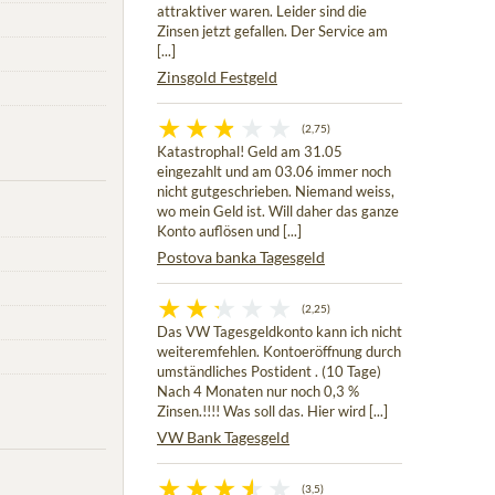
attraktiver waren. Leider sind die
Zinsen jetzt gefallen. Der Service am
[...]
Zinsgold Festgeld
(2,75)
Katastrophal! Geld am 31.05
eingezahlt und am 03.06 immer noch
nicht gutgeschrieben. Niemand weiss,
wo mein Geld ist. Will daher das ganze
Konto auflösen und [...]
Postova banka Tagesgeld
(2,25)
Das VW Tagesgeldkonto kann ich nicht
weiteremfehlen. Kontoeröffnung durch
umständliches Postident . (10 Tage)
Nach 4 Monaten nur noch 0,3 %
Zinsen.!!!! Was soll das. Hier wird [...]
VW Bank Tagesgeld
(3,5)