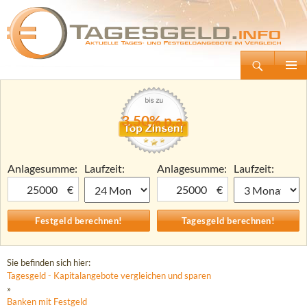
Suchen
Tagesgeld.info – Tagesgeldkonten vergleichen und Tagesgeld-Zinsen berechnen
Zum
Primäre
Inhalt
Menü
springen
3,50% p.a.
Anlagesumme:
Laufzeit:
Anlagesumme:
Laufzeit:
€
€
Sie befinden sich hier:
Tagesgeld - Kapitalangebote vergleichen und sparen
»
Banken mit Festgeld