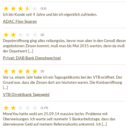
(3,5)
Ich bin Kunde seit 4 Jahre und bin ich eigentlich zufrieden.
ADAC Flex-Sparen
(2)
Depoteröffnung ging alles reibungslos, bevor man aber in den Genuß dieser
angebotenen Zinsen kommt, muß man bis Mai 2015 warten, denn da muß
der Depotwert [...]
Privat: DAB Bank Depotwechsel
(5)
Vor ca. einem Jahr habe ich ein Tagesgeldkonto bei der VTB eröffnet. Der
Grund war, dass die Zinsen dort am höchsten waren. Die Kontoeröffnung
[...]
VTB Direktbank Tagesgeld
(1,75)
MoneYou hatte wohl am 25.09.14 massive techn. Probleme mit
Überweisungen. Ich warte seit nunmehr 5 Bankarbeitstage, dass das
überwiesene Geld auf meinem Referenzkonto ankommt. Ich [...]