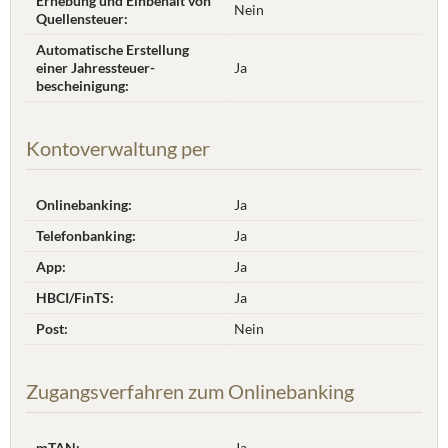
Erhebung und Einbehalt von
Nein
Quellensteuer:
Automatische Erstellung
einer Jahres­steuer­
Ja
bescheinigung:
Kontoverwaltung per
Onlinebanking:
Ja
Telefonbanking:
Ja
App:
Ja
HBCI/FinTS:
Ja
Post:
Nein
Zugangsverfahren zum Onlinebanking
mTAN:
Ja