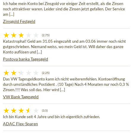
Ich habe mein Konto bei Zinsgold vor einiger Zeit erstellt, als die Zinsen
noch attraktiver waren. Leider sind die Zinsen jetzt gefallen. Der Service
am [...]
Zinsgold Festgeld
(2,75)
Katastrophal! Geld am 31.05 eingezahlt und am 03.06 immer noch nicht
gutgeschrieben. Niemand weiss, wo mein Geld ist. Will daher das ganze
Konto auflösen und [...]
Postova banka Tagesgeld
(2,25)
Das VW Tagesgeldkonto kann ich nicht weiteremfehlen. Kontoeröffnung
durch umständliches Postident . (10 Tage) Nach 4 Monaten nur noch 0,3 %
Zinsen.!!!! Was soll das. Hier wird [...]
VW Bank Tagesgeld
(3,5)
Ich bin Kunde seit 4 Jahre und bin ich eigentlich zufrieden.
ADAC Flex-Sparen