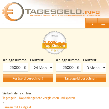
Suchen
Tagesgeld.info – Tagesgeldkonten vergleichen und Tagesgeld-Zinsen berechnen
Zum
Primäre
Inhalt
Menü
springen
3,50% p.a.
Anlagesumme:
Laufzeit:
Anlagesumme:
Laufzeit:
€
€
Sie befinden sich hier:
Tagesgeld - Kapitalangebote vergleichen und sparen
»
Banken mit Festgeld