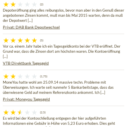
(2)
Depoteröffnung ging alles reibungslos, bevor man aber in den Genuß dieser
angebotenen Zinsen kommt, muß man bis Mai 2015 warten, denn da muß
der Depotwert [...]
Privat: DAB Bank Depotwechsel
(5)
Vor ca. einem Jahr habe ich ein Tagesgeldkonto bei der VTB eröffnet. Der
Grund war, dass die Zinsen dort am höchsten waren. Die Kontoeröffnung
[...]
VTB Direktbank Tagesgeld
(1,75)
MoneYou hatte wohl am 25.09.14 massive techn. Probleme mit
Überweisungen. Ich warte seit nunmehr 5 Bankarbeitstage, dass das
überwiesene Geld auf meinem Referenzkonto ankommt. Ich [...]
Privat: Moneyou Tagesgeld
(2,5)
Es wird bei der Kontoschließung entgegen der hier aufgeführten
Informationen eine Gebühr in Höhe von 5,23 Euro erhoben. Dies geht