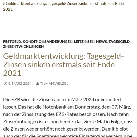
» Geldmarktentwicklung: Tagesgeld-Zinsen sinken erstmals seit Ende
2021
FESTGELD
,
KONDITIONSÄNDERUNGEN
,
LEITZINSEN
,
NEWS
,
TAGESGELD
,
ZINSENTWICKLUNGEN
Geldmarktentwicklung: Tagesgeld-
Zinsen sinken erstmals seit Ende
2021
8. MÄRZ 2024
TILMAN WELZEL
Die EZB wird die Zinsen auch im März 2024 unverändert
lassen. Das hat die Notenbank am Donnerstag, dem 07. März,
nach der Zinssitzung des EZB-Rates beschlossen. Nach zehn
Zinserhöhungen ist es nun bereits das vierte Mal in Folge, dass
die Zinsen weder erhöht noch gesenkt werden. Damit bleibt
auch der für die Sparzinsen wichtige Einlagenzins weiterhin bei