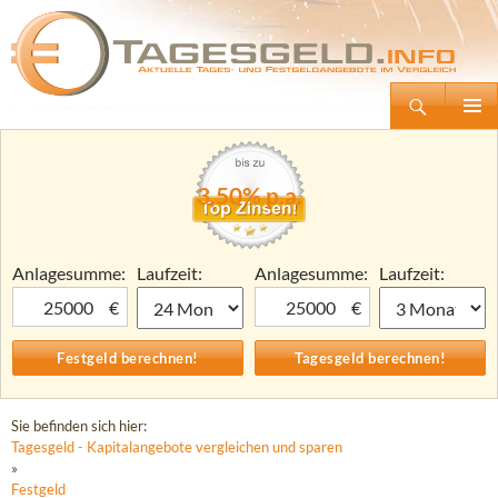
Suchen
Tagesgeld.info – Tagesgeldkonten vergleichen und Tagesgeld-Zinsen berechnen
Zum
Primäre
Inhalt
Menü
springen
3,50% p.a.
Anlagesumme:
Laufzeit:
Anlagesumme:
Laufzeit:
€
€
Sie befinden sich hier:
Tagesgeld - Kapitalangebote vergleichen und sparen
»
Festgeld