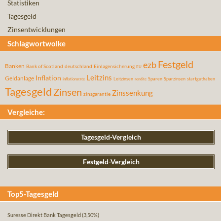
Statistiken
Tagesgeld
Zinsentwicklungen
Schlagwortwolke
Festgeld
ezb
Banken
Bank of Scotland
deutschland
Einlagensicherung
EU
Leitzins
Inflation
Geldanlage
Leitzinsen
Sparen
Sparzinsen
startguthaben
inflationsrate
rendite
Tagesgeld
Zinsen
Zinssenkung
zinsgarantie
Vergleiche:
Tagesgeld-Vergleich
Festgeld-Vergleich
Top5-Tagesgeld
Suresse Direkt Bank Tagesgeld
(3,50%)