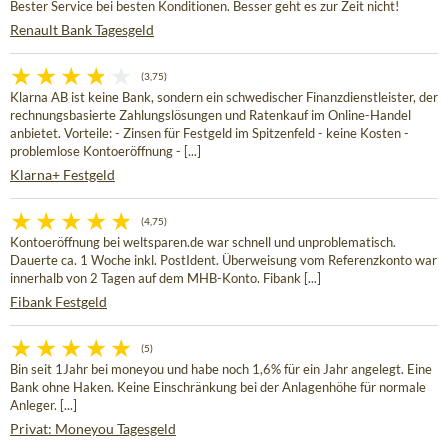
Bester Service bei besten Konditionen. Besser geht es zur Zeit nicht!
Renault Bank Tagesgeld
(3,75)
Klarna AB ist keine Bank, sondern ein schwedischer Finanzdienstleister, der
rechnungsbasierte Zahlungslösungen und Ratenkauf im Online-Handel
anbietet. Vorteile: - Zinsen für Festgeld im Spitzenfeld - keine Kosten -
problemlose Kontoeröffnung - [...]
Klarna+ Festgeld
(4,75)
Kontoeröffnung bei weltsparen.de war schnell und unproblematisch.
Dauerte ca. 1 Woche inkl. PostIdent. Überweisung vom Referenzkonto war
innerhalb von 2 Tagen auf dem MHB-Konto. Fibank [...]
Fibank Festgeld
(5)
Bin seit 1Jahr bei moneyou und habe noch 1,6% für ein Jahr angelegt. Eine
Bank ohne Haken. Keine Einschränkung bei der Anlagenhöhe für normale
Anleger. [...]
Privat: Moneyou Tagesgeld