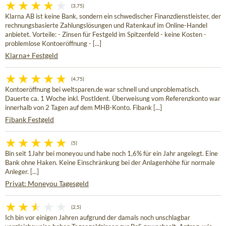
(3,75)
Klarna AB ist keine Bank, sondern ein schwedischer Finanzdienstleister, der
rechnungsbasierte Zahlungslösungen und Ratenkauf im Online-Handel
anbietet. Vorteile: - Zinsen für Festgeld im Spitzenfeld - keine Kosten -
problemlose Kontoeröffnung - [...]
Klarna+ Festgeld
(4,75)
Kontoeröffnung bei weltsparen.de war schnell und unproblematisch.
Dauerte ca. 1 Woche inkl. PostIdent. Überweisung vom Referenzkonto war
innerhalb von 2 Tagen auf dem MHB-Konto. Fibank [...]
Fibank Festgeld
(5)
Bin seit 1Jahr bei moneyou und habe noch 1,6% für ein Jahr angelegt. Eine
Bank ohne Haken. Keine Einschränkung bei der Anlagenhöhe für normale
Anleger. [...]
Privat: Moneyou Tagesgeld
(2,5)
Ich bin vor einigen Jahren aufgrund der damals noch unschlagbar