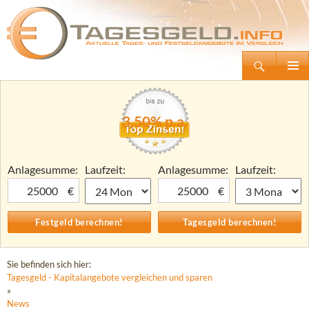
Suchen
Tagesgeld.info – Tagesgeldkonten vergleichen und Tagesgeld-Zinsen berechnen
Zum
Primäre
Inhalt
Menü
springen
3,50% p.a.
Anlagesumme:
Laufzeit:
Anlagesumme:
Laufzeit:
€
€
Sie befinden sich hier:
Tagesgeld - Kapitalangebote vergleichen und sparen
»
News