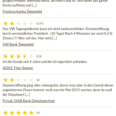
gutgeschrieben. Niemand weiss, wo mein Geld ist. Will daher das ganze
Konto auflösen und [...]
Postova banka Tagesgeld
(2,25)
Das VW Tagesgeldkonto kann ich nicht weiteremfehlen. Kontoeröffnung
durch umständliches Postident . (10 Tage) Nach 4 Monaten nur noch 0,3 %
Zinsen.!!!! Was soll das. Hier wird [...]
VW Bank Tagesgeld
(3,5)
Ich bin Kunde seit 4 Jahre und bin ich eigentlich zufrieden.
ADAC Flex-Sparen
(2)
Depoteröffnung ging alles reibungslos, bevor man aber in den Genuß dieser
angebotenen Zinsen kommt, muß man bis Mai 2015 warten, denn da muß
der Depotwert [...]
Privat: DAB Bank Depotwechsel
(5)