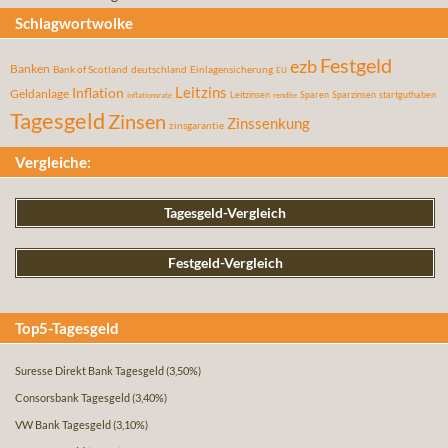
Schlagwortwolke
Festgeld
ezb
Banken
Bank of Scotland
deutschland
Einlagensicherung
EU
Leitzins
Inflation
Geldanlage
Leitzinsen
Sparen
Sparzinsen
startguthaben
inflationsrate
rendite
Tagesgeld
Zinsen
Zinssenkung
zinsgarantie
Vergleiche:
Tagesgeld-Vergleich
Festgeld-Vergleich
Top5-Tagesgeld
Suresse Direkt Bank Tagesgeld
(3,50%)
Consorsbank Tagesgeld
(3,40%)
VW Bank Tagesgeld
(3,10%)