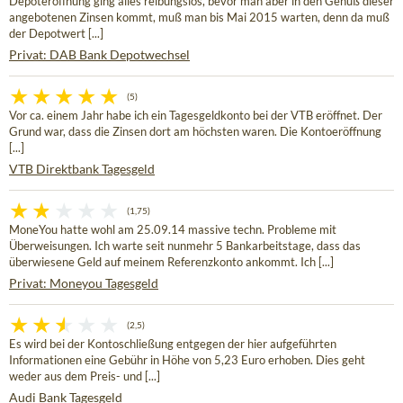
Depoteröffnung ging alles reibungslos, bevor man aber in den Genuß dieser
angebotenen Zinsen kommt, muß man bis Mai 2015 warten, denn da muß
der Depotwert [...]
Privat: DAB Bank Depotwechsel
(5)
Vor ca. einem Jahr habe ich ein Tagesgeldkonto bei der VTB eröffnet. Der
Grund war, dass die Zinsen dort am höchsten waren. Die Kontoeröffnung
[...]
VTB Direktbank Tagesgeld
(1,75)
MoneYou hatte wohl am 25.09.14 massive techn. Probleme mit
Überweisungen. Ich warte seit nunmehr 5 Bankarbeitstage, dass das
überwiesene Geld auf meinem Referenzkonto ankommt. Ich [...]
Privat: Moneyou Tagesgeld
(2,5)
Es wird bei der Kontoschließung entgegen der hier aufgeführten
Informationen eine Gebühr in Höhe von 5,23 Euro erhoben. Dies geht
weder aus dem Preis- und [...]
Audi Bank Tagesgeld