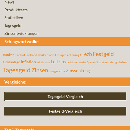
News
Produkttests
Statistiken
Tagesgeld
Zinsentwicklungen
Schlagwortwolke
Festgeld
ezb
Banken
Bank of Scotland
deutschland
Einlagensicherung
EU
Leitzins
Inflation
Geldanlage
Leitzinsen
Sparen
Sparzinsen
startguthaben
inflationsrate
rendite
Tagesgeld
Zinsen
Zinssenkung
zinsgarantie
Vergleiche:
Tagesgeld-Vergleich
Festgeld-Vergleich