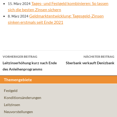
Tages- und Festgeld kombinieren: So lassen
15. März 2024
sich die besten Zinsen sichern
Geldmarktentwicklung: Tagesgeld-Zinsen
8. März 2024
sinken erstmals seit Ende 2021
Beitrags-
VORHERIGER BEITRAG
NÄCHSTER BEITRAG
Navigation
Leitzinserhöhung kurz nach Ende
Sberbank verkauft Denizbank
des Anleihenprogramms
Themengebiete
Festgeld
Konditionsänderungen
Leitzinsen
Neuvorstellungen