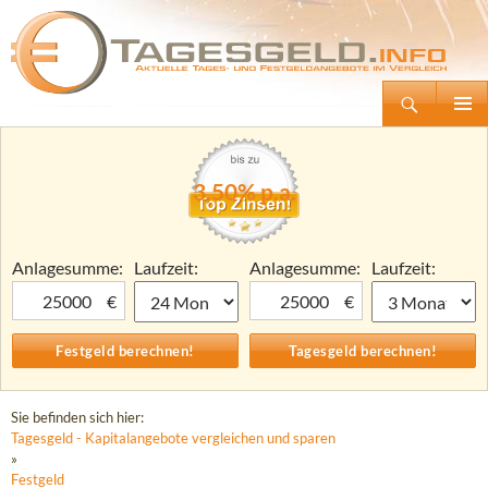
Suchen
Tagesgeld.info – Tagesgeldkonten vergleichen und Tagesgeld-Zinsen berechnen
Zum
Primäre
Inhalt
Menü
springen
3,50% p.a.
Anlagesumme:
Laufzeit:
Anlagesumme:
Laufzeit:
€
€
Sie befinden sich hier:
Tagesgeld - Kapitalangebote vergleichen und sparen
»
Festgeld