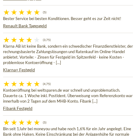
(5)
Bester Service bei besten Konditionen. Besser geht es zur Zeit nicht!
Renault Bank Tagesgeld
(3,75)
Klarna AB ist keine Bank, sondern ein schwedischer Finanzdienstleister, der
rechnungsbasierte Zahlungslösungen und Ratenkauf im Online-Handel
anbietet. Vorteile: - Zinsen für Festgeld im Spitzenfeld - keine Kosten -
problemlose Kontoeröffnung - [...]
Klarna+ Festgeld
(4,75)
Kontoeröffnung bei weltsparen.de war schnell und unproblematisch.
Dauerte ca. 1 Woche inkl. PostIdent. Überweisung vom Referenzkonto war
innerhalb von 2 Tagen auf dem MHB-Konto. Fibank [...]
Fibank Festgeld
(5)
Bin seit 1Jahr bei moneyou und habe noch 1,6% für ein Jahr angelegt. Eine
Bank ohne Haken. Keine Einschränkung bei der Anlagenhöhe für normale