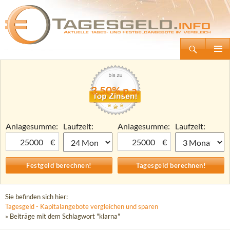
Suchen
Tagesgeld.info – Tagesgeldkonten vergleichen und Tagesgeld-Zinsen berechnen
Zum
Primäre
Inhalt
Menü
springen
3,50% p.a.
Anlagesumme:
Laufzeit:
Anlagesumme:
Laufzeit:
€
€
Sie befinden sich hier:
Tagesgeld - Kapitalangebote vergleichen und sparen
» Beiträge mit dem Schlagwort "klarna"