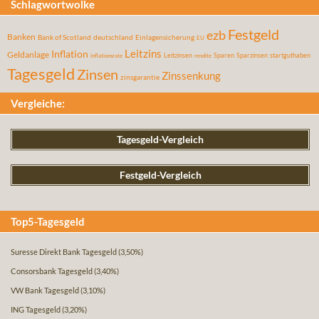
Schlagwortwolke
Festgeld
ezb
Banken
Bank of Scotland
deutschland
Einlagensicherung
EU
Leitzins
Inflation
Geldanlage
Leitzinsen
Sparen
Sparzinsen
startguthaben
inflationsrate
rendite
Tagesgeld
Zinsen
Zinssenkung
zinsgarantie
Vergleiche:
Tagesgeld-Vergleich
Festgeld-Vergleich
Top5-Tagesgeld
Suresse Direkt Bank Tagesgeld
(3,50%)
Consorsbank Tagesgeld
(3,40%)
VW Bank Tagesgeld
(3,10%)
ING Tagesgeld
(3,20%)