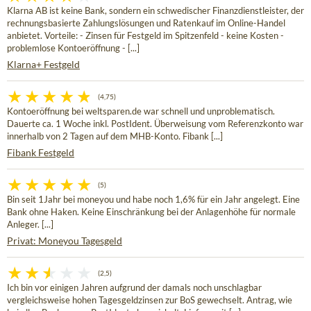
Klarna AB ist keine Bank, sondern ein schwedischer Finanzdienstleister, der
rechnungsbasierte Zahlungslösungen und Ratenkauf im Online-Handel
anbietet. Vorteile: - Zinsen für Festgeld im Spitzenfeld - keine Kosten -
problemlose Kontoeröffnung - [...]
Klarna+ Festgeld
(4,75)
Kontoeröffnung bei weltsparen.de war schnell und unproblematisch.
Dauerte ca. 1 Woche inkl. PostIdent. Überweisung vom Referenzkonto war
innerhalb von 2 Tagen auf dem MHB-Konto. Fibank [...]
Fibank Festgeld
(5)
Bin seit 1Jahr bei moneyou und habe noch 1,6% für ein Jahr angelegt. Eine
Bank ohne Haken. Keine Einschränkung bei der Anlagenhöhe für normale
Anleger. [...]
Privat: Moneyou Tagesgeld
(2,5)
Ich bin vor einigen Jahren aufgrund der damals noch unschlagbar
vergleichsweise hohen Tagesgeldzinsen zur BoS gewechselt. Antrag, wie