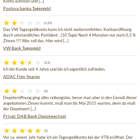
Konto auflösen und [...]
Postova banka Tagesgeld
(2,25)
Das VW Tagesgeldkonto kann ich nicht weiteremfehlen. Kontoeröffnung
durch umständliches Postident . (10 Tage) Nach 4 Monaten nur noch 0,3 %
Zinsen.!!!! Was soll das. Hier wird [...]
VW Bank Tagesgeld
(3,5)
Ich bin Kunde seit 4 Jahre und bin ich eigentlich zufrieden.
ADAC Flex-Sparen
(2)
Depoteröffnung ging alles reibungslos, bevor man aber in den Genuß dieser
angebotenen Zinsen kommt, muß man bis Mai 2015 warten, denn da muß
der Depotwert [...]
Privat: DAB Bank Depotwechsel
(5)
Vor ca. einem Jahr habe ich ein Tagesgeldkonto bei der VTB eröffnet. Der