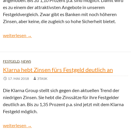
angehoben. Bis zu 1,10 Prozent p.a. sind möglich. Damit wird
es zu einem der attraktivsten Angebote in unserem
Festgeldvergleich. Zwar gibt es Banken mit noch höheren
Zinsen, aber keine, die zugleich so hohe Sicherheit bietet.
Klarna neuer Spitzenreiter beim 12-Monats Festgeld aus Lände
weiterlesen
→
FESTGELD
,
NEWS
Klarna hebt Zinsen fürs Festgeld deutlich an
17. MAI 2018
3TASK
Die Klarna Group stellt sich gegen den aktuellen Trend der
niedrigen Zinsen. Sie hebt die Zinssätze für ihre Festgelder
deutlich an. Bis zu 1,35 Prozent p.a. sind jetzt mit dem Klarna
Festgeld möglich.
Klarna hebt Zinsen fürs Festgeld deutlich an
weiterlesen
→