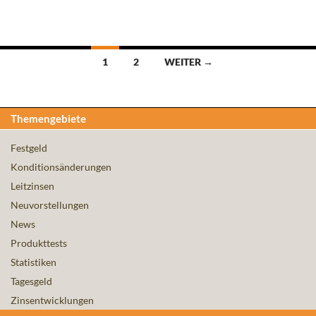
Beitragsnavigation
1
2
WEITER →
Themengebiete
Festgeld
Konditionsänderungen
Leitzinsen
Neuvorstellungen
News
Produkttests
Statistiken
Tagesgeld
Zinsentwicklungen