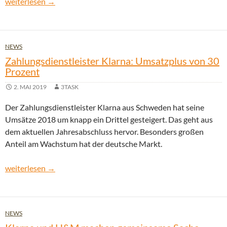
Klarna erhöht Zinsen fürs Festgeld auf 1,10 Prozent p.a.
weiterlesen
→
NEWS
Zahlungsdienstleister Klarna: Umsatzplus von 30
Prozent
2. MAI 2019
3TASK
Der Zahlungsdienstleister Klarna aus Schweden hat seine
Umsätze 2018 um knapp ein Drittel gesteigert. Das geht aus
dem aktuellen Jahresabschluss hervor. Besonders großen
Anteil am Wachstum hat der deutsche Markt.
Zahlungsdienstleister Klarna: Umsatzplus von 30 Prozent
weiterlesen
→
NEWS