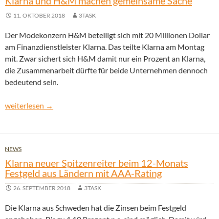
Klarna und H&M machen gemeinsame Sache
11. OKTOBER 2018
3TASK
Der Modekonzern H&M beteiligt sich mit 20 Millionen Dollar
am Finanzdienstleister Klarna. Das teilte Klarna am Montag
mit. Zwar sichert sich H&M damit nur ein Prozent an Klarna,
die Zusammenarbeit dürfte für beide Unternehmen dennoch
bedeutend sein.
Klarna und H&M machen gemeinsame Sache
weiterlesen
→
NEWS
Klarna neuer Spitzenreiter beim 12-Monats
Festgeld aus Ländern mit AAA-Rating
26. SEPTEMBER 2018
3TASK
Die Klarna aus Schweden hat die Zinsen beim Festgeld