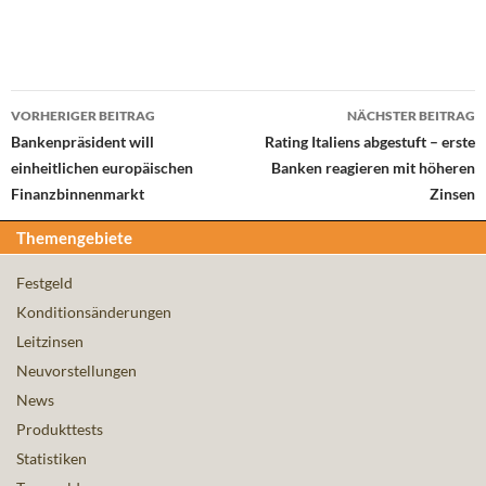
Beitrags-
VORHERIGER BEITRAG
NÄCHSTER BEITRAG
Navigation
Bankenpräsident will
Rating Italiens abgestuft – erste
einheitlichen europäischen
Banken reagieren mit höheren
Finanzbinnenmarkt
Zinsen
Themengebiete
Festgeld
Konditionsänderungen
Leitzinsen
Neuvorstellungen
News
Produkttests
Statistiken