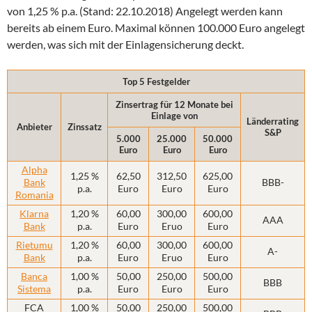
von 1,25 % p.a. (Stand: 22.10.2018) Angelegt werden kann
bereits ab einem Euro. Maximal können 100.000 Euro angelegt
werden, was sich mit der Einlagensicherung deckt.
Top 5 Festgelder
Zinsertrag für 12 Monate bei
Einlage von
Länderrating
Anbieter
Zinssatz
S&P
5.000
25.000
50.000
Euro
Euro
Euro
Alpha
1,25 %
62,50
312,50
625,00
Bank
BBB-
p.a.
Euro
Euro
Euro
Romania
Klarna
1,20 %
60,00
300,00
600,00
AAA
Bank
p.a.
Euro
Eruo
Euro
Rietumu
1,20 %
60,00
300,00
600,00
A-
Bank
p.a.
Euro
Eruo
Euro
Banca
1,00 %
50,00
250,00
500,00
BBB
Sistema
p.a.
Euro
Euro
Euro
FCA
1,00 %
50,00
250,00
500,00