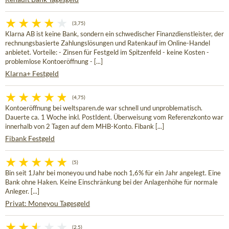
(3,75)
Klarna AB ist keine Bank, sondern ein schwedischer Finanzdienstleister, der
rechnungsbasierte Zahlungslösungen und Ratenkauf im Online-Handel
anbietet. Vorteile: - Zinsen für Festgeld im Spitzenfeld - keine Kosten -
problemlose Kontoeröffnung - [...]
Klarna+ Festgeld
(4,75)
Kontoeröffnung bei weltsparen.de war schnell und unproblematisch.
Dauerte ca. 1 Woche inkl. PostIdent. Überweisung vom Referenzkonto war
innerhalb von 2 Tagen auf dem MHB-Konto. Fibank [...]
Fibank Festgeld
(5)
Bin seit 1Jahr bei moneyou und habe noch 1,6% für ein Jahr angelegt. Eine
Bank ohne Haken. Keine Einschränkung bei der Anlagenhöhe für normale
Anleger. [...]
Privat: Moneyou Tagesgeld
(2,5)