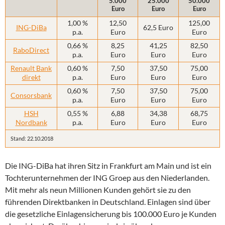
5.000
25.000
50.000
Euro
Euro
Euro
1,00 %
12,50
125,00
ING-DiBa
62,5 Euro
p.a.
Euro
Euro
0,66 %
8,25
41,25
82,50
RaboDirect
p.a.
Euro
Euro
Euro
Renault Bank
0,60 %
7,50
37,50
75,00
direkt
p.a.
Euro
Euro
Euro
0,60 %
7,50
37,50
75,00
Consorsbank
p.a.
Euro
Euro
Euro
HSH
0,55 %
6,88
34,38
68,75
Nordbank
p.a.
Euro
Euro
Euro
Stand: 22.10.2018
Die ING-DiBa hat ihren Sitz in Frankfurt am Main und ist ein
Tochterunternehmen der ING Groep aus den Niederlanden.
Mit mehr als neun Millionen Kunden gehört sie zu den
führenden Direktbanken in Deutschland. Einlagen sind über
die gesetzliche Einlagensicherung bis 100.000 Euro je Kunden