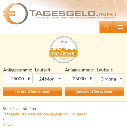
Suchen
Tagesgeld.info – Tagesgeldkonten vergleichen und Tagesgeld-Zinsen berechnen
Zum
Primäre
Inhalt
Menü
springen
3,50% p.a.
Anlagesumme:
Laufzeit:
Anlagesumme:
Laufzeit:
€
€
Sie befinden sich hier:
Tagesgeld - Kapitalangebote vergleichen und sparen
»
News