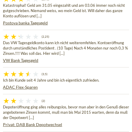
Katastrophal! Geld am 31.05 eingezahlt und am 03.06 immer noch nicht
gutgeschrieben. Niemand weiss, wo mein Geld ist. Will daher das ganze
Konto auflösen und [...]
Postova banka Tagesgeld
(2,25)
Das VW Tagesgeldkonto kann ich nicht weiteremfehlen. Kontoeröffnung
durch umständliches Postident . (10 Tage) Nach 4 Monaten nur noch 0,3 %
Zinsen.!!!! Was soll das. Hier wird [...]
VW Bank Tagesgeld
(3,5)
Ich bin Kunde seit 4 Jahre und bin ich eigentlich zufrieden.
ADAC Flex-Sparen
(2)
Depoteröffnung ging alles reibungslos, bevor man aber in den Genuß dieser
angebotenen Zinsen kommt, muß man bis Mai 2015 warten, denn da muß
der Depotwert [...]
Privat: DAB Bank Depotwechsel