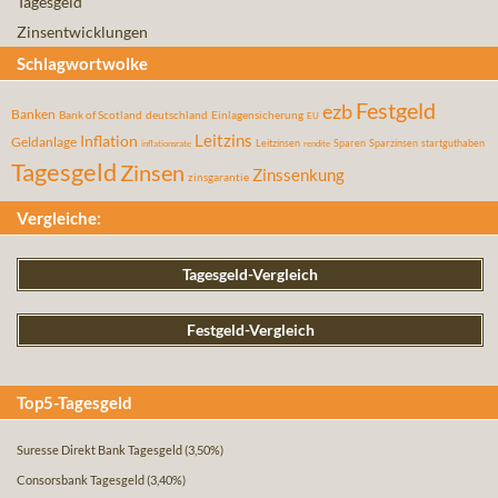
Tagesgeld
Zinsentwicklungen
Schlagwortwolke
Festgeld
ezb
Banken
Bank of Scotland
deutschland
Einlagensicherung
EU
Leitzins
Inflation
Geldanlage
Leitzinsen
Sparen
Sparzinsen
startguthaben
inflationsrate
rendite
Tagesgeld
Zinsen
Zinssenkung
zinsgarantie
Vergleiche:
Tagesgeld-Vergleich
Festgeld-Vergleich
Top5-Tagesgeld
Suresse Direkt Bank Tagesgeld
(3,50%)
Consorsbank Tagesgeld
(3,40%)