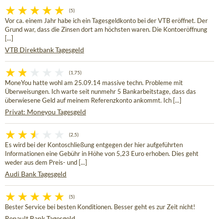
(5)
Vor ca. einem Jahr habe ich ein Tagesgeldkonto bei der VTB eröffnet. Der
Grund war, dass die Zinsen dort am höchsten waren. Die Kontoeröffnung
[...]
VTB Direktbank Tagesgeld
(1,75)
MoneYou hatte wohl am 25.09.14 massive techn. Probleme mit
Überweisungen. Ich warte seit nunmehr 5 Bankarbeitstage, dass das
überwiesene Geld auf meinem Referenzkonto ankommt. Ich [...]
Privat: Moneyou Tagesgeld
(2,5)
Es wird bei der Kontoschließung entgegen der hier aufgeführten
Informationen eine Gebühr in Höhe von 5,23 Euro erhoben. Dies geht
weder aus dem Preis- und [...]
Audi Bank Tagesgeld
(5)
Bester Service bei besten Konditionen. Besser geht es zur Zeit nicht!
Renault Bank Tagesgeld