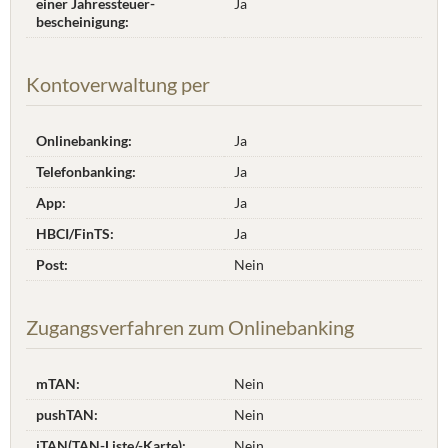
einer Jahres­steuer­
Ja
bescheinigung:
Kontoverwaltung per
Onlinebanking:
Ja
Telefonbanking:
Ja
App:
Ja
HBCI/FinTS:
Ja
Post:
Nein
Zugangsverfahren zum Onlinebanking
mTAN:
Nein
pushTAN:
Nein
iTAN(TAN-Liste/-Karte):
Nein