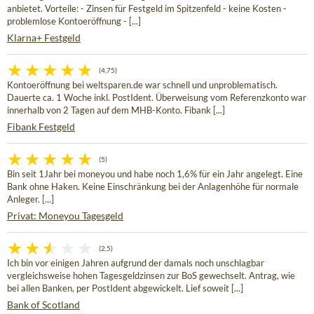
anbietet. Vorteile: - Zinsen für Festgeld im Spitzenfeld - keine Kosten -
problemlose Kontoeröffnung - [...]
Klarna+ Festgeld
(4,75)
Kontoeröffnung bei weltsparen.de war schnell und unproblematisch.
Dauerte ca. 1 Woche inkl. PostIdent. Überweisung vom Referenzkonto war
innerhalb von 2 Tagen auf dem MHB-Konto. Fibank [...]
Fibank Festgeld
(5)
Bin seit 1Jahr bei moneyou und habe noch 1,6% für ein Jahr angelegt. Eine
Bank ohne Haken. Keine Einschränkung bei der Anlagenhöhe für normale
Anleger. [...]
Privat: Moneyou Tagesgeld
(2,5)
Ich bin vor einigen Jahren aufgrund der damals noch unschlagbar
vergleichsweise hohen Tagesgeldzinsen zur BoS gewechselt. Antrag, wie
bei allen Banken, per PostIdent abgewickelt. Lief soweit [...]
Bank of Scotland