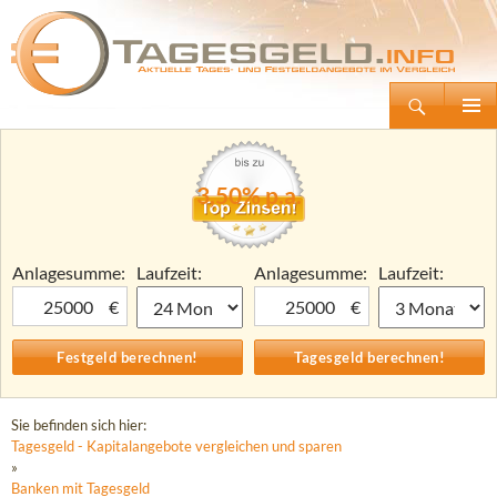
Suchen
Tagesgeld.info – Tagesgeldkonten vergleichen und Tagesgeld-Zinsen berechnen
Zum
Primäre
Inhalt
Menü
springen
3,50% p.a.
Anlagesumme:
Laufzeit:
Anlagesumme:
Laufzeit:
€
€
Sie befinden sich hier:
Tagesgeld - Kapitalangebote vergleichen und sparen
»
Banken mit Tagesgeld