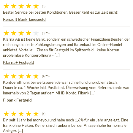
(5)
Bester Service bei besten Konditionen. Besser geht es zur Zeit nicht!
Renault Bank Tagesgeld
(3,75)
Klarna AB ist keine Bank, sondern ein schwedischer Finanzdienstleister, der
rechnungsbasierte Zahlungslösungen und Ratenkauf im Online-Handel
anbietet. Vorteile: - Zinsen für Festgeld im Spitzenfeld - keine Kosten -
problemlose Kontoeröffnung - [...]
Klarna+ Festgeld
(4,75)
Kontoeröffnung bei weltsparen.de war schnell und unproblematisch.
Dauerte ca. 1 Woche inkl. PostIdent. Überweisung vom Referenzkonto war
innerhalb von 2 Tagen auf dem MHB-Konto. Fibank [...]
Fibank Festgeld
(5)
Bin seit 1Jahr bei moneyou und habe noch 1,6% für ein Jahr angelegt. Eine
Bank ohne Haken. Keine Einschränkung bei der Anlagenhöhe für normale
Anleger. [...]