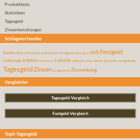
Produkttests
Statistiken
Tagesgeld
Zinsentwicklungen
Schlagwortwolke
Festgeld
ezb
Banken
Bank of Scotland
deutschland
Einlagensicherung
EU
Leitzins
Inflation
Geldanlage
Leitzinsen
Sparen
Sparzinsen
startguthaben
inflationsrate
rendite
Tagesgeld
Zinsen
Zinssenkung
zinsgarantie
Vergleiche:
Tagesgeld-Vergleich
Festgeld-Vergleich
Top5-Tagesgeld