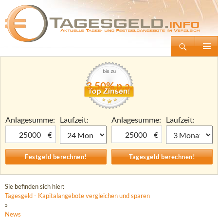
Suchen
Tagesgeld.info – Tagesgeldkonten vergleichen und Tagesgeld-Zinsen berechnen
Zum
Primäre
Inhalt
Menü
springen
3,50% p.a.
Anlagesumme:
Laufzeit:
Anlagesumme:
Laufzeit:
€
€
Sie befinden sich hier:
Tagesgeld - Kapitalangebote vergleichen und sparen
»
News