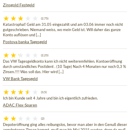
Zinsgold Festgeld
(2,75)
Katastrophal! Geld am 31.05 eingezahlt und am 03.06 immer noch nicht
gutgeschrieben. Niemand weiss, wo mein Geld ist. Will daher das ganze
Konto auflösen und [...]
Postova banka Tagesgeld
(2,25)
Das VW Tagesgeldkonto kann ich nicht weiteremfehlen. Kontoeröffnung
durch umständliches Postident . (10 Tage) Nach 4 Monaten nur noch 0,3 %
Zinsen.!!!! Was soll das. Hier wird [...]
VW Bank Tagesgeld
(3,5)
Ich bin Kunde seit 4 Jahre und bin ich eigentlich zufrieden.
ADAC Flex-Sparen
(2)
Depoteröffnung ging alles reibungslos, bevor man aber in den Genuß dieser
angebotenen Zinsen kommt, muß man bis Mai 2015 warten, denn da muß