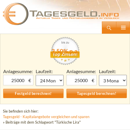
Suchen
Tagesgeld.info – Tagesgeldkonten vergleichen und Tagesgeld-Zinsen berechnen
Zum
Primäre
Inhalt
Menü
springen
3,50% p.a.
Anlagesumme:
Laufzeit:
Anlagesumme:
Laufzeit:
€
€
Sie befinden sich hier:
Tagesgeld - Kapitalangebote vergleichen und sparen
» Beiträge mit dem Schlagwort "Türkische Lira"