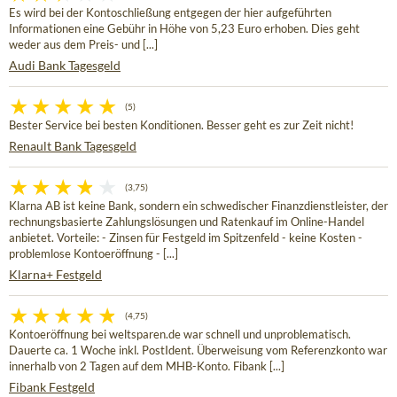
Es wird bei der Kontoschließung entgegen der hier aufgeführten
Informationen eine Gebühr in Höhe von 5,23 Euro erhoben. Dies geht
weder aus dem Preis- und [...]
Audi Bank Tagesgeld
(5)
Bester Service bei besten Konditionen. Besser geht es zur Zeit nicht!
Renault Bank Tagesgeld
(3,75)
Klarna AB ist keine Bank, sondern ein schwedischer Finanzdienstleister, der
rechnungsbasierte Zahlungslösungen und Ratenkauf im Online-Handel
anbietet. Vorteile: - Zinsen für Festgeld im Spitzenfeld - keine Kosten -
problemlose Kontoeröffnung - [...]
Klarna+ Festgeld
(4,75)
Kontoeröffnung bei weltsparen.de war schnell und unproblematisch.
Dauerte ca. 1 Woche inkl. PostIdent. Überweisung vom Referenzkonto war
innerhalb von 2 Tagen auf dem MHB-Konto. Fibank [...]
Fibank Festgeld