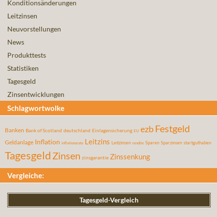
Konditionsänderungen
Leitzinsen
Neuvorstellungen
News
Produkttests
Statistiken
Tagesgeld
Zinsentwicklungen
Schlagwortwolke
Festgeld
ezb
Banken
Bank of Scotland
deutschland
Einlagensicherung
EU
Leitzins
Inflation
Geldanlage
Leitzinsen
Sparen
Sparzinsen
startguthaben
inflationsrate
rendite
Tagesgeld
Zinsen
Zinssenkung
zinsgarantie
Vergleiche:
Tagesgeld-Vergleich