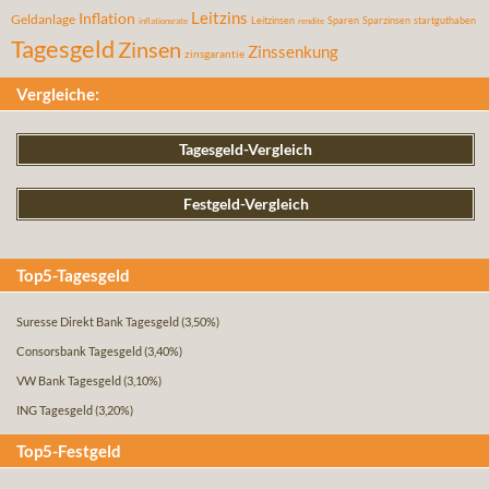
Leitzins
Inflation
Geldanlage
Leitzinsen
Sparen
Sparzinsen
startguthaben
inflationsrate
rendite
Tagesgeld
Zinsen
Zinssenkung
zinsgarantie
Vergleiche:
Tagesgeld-Vergleich
Festgeld-Vergleich
Top5-Tagesgeld
Suresse Direkt Bank Tagesgeld
(3,50%)
Consorsbank Tagesgeld
(3,40%)
VW Bank Tagesgeld
(3,10%)
ING Tagesgeld
(3,20%)
Top5-Festgeld