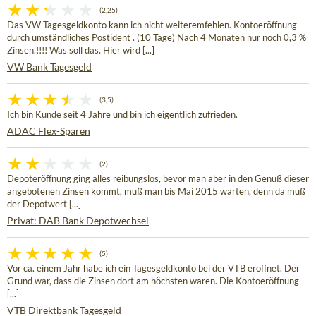
(2,25)
Das VW Tagesgeldkonto kann ich nicht weiteremfehlen. Kontoeröffnung
durch umständliches Postident . (10 Tage) Nach 4 Monaten nur noch 0,3 %
Zinsen.!!!! Was soll das. Hier wird [...]
VW Bank Tagesgeld
(3,5)
Ich bin Kunde seit 4 Jahre und bin ich eigentlich zufrieden.
ADAC Flex-Sparen
(2)
Depoteröffnung ging alles reibungslos, bevor man aber in den Genuß dieser
angebotenen Zinsen kommt, muß man bis Mai 2015 warten, denn da muß
der Depotwert [...]
Privat: DAB Bank Depotwechsel
(5)
Vor ca. einem Jahr habe ich ein Tagesgeldkonto bei der VTB eröffnet. Der
Grund war, dass die Zinsen dort am höchsten waren. Die Kontoeröffnung
[...]
VTB Direktbank Tagesgeld