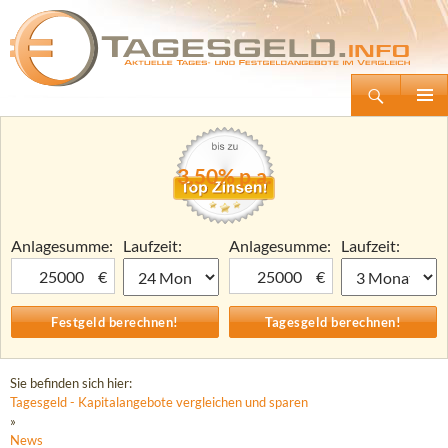
Suchen
Tagesgeld.info – Tagesgeldkonten vergleichen und Tagesgeld-Zinsen berechnen
Zum
Primäre
Inhalt
Menü
springen
3,50% p.a.
Anlagesumme:
Laufzeit:
Anlagesumme:
Laufzeit:
€
€
Sie befinden sich hier:
Tagesgeld - Kapitalangebote vergleichen und sparen
»
News