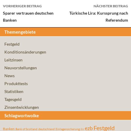
Beitrags-
VORHERIGER BEITRAG
NÄCHSTER BEITRAG
Navigation
Sparer vertrauen deutschen
Türkische Lira: Kurssprung nach
Banken
Referendum
Themengebiete
Festgeld
Konditionsänderungen
Leitzinsen
Neuvorstellungen
News
Produkttests
Statistiken
Tagesgeld
Zinsentwicklungen
Schlagwortwolke
Festgeld
ezb
Banken
Bank of Scotland
deutschland
Einlagensicherung
EU