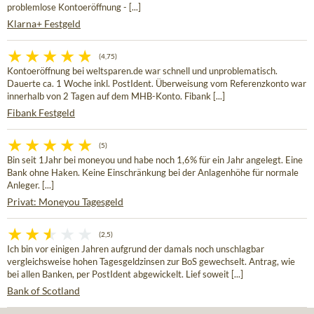
problemlose Kontoeröffnung - [...]
Klarna+ Festgeld
(4,75)
Kontoeröffnung bei weltsparen.de war schnell und unproblematisch.
Dauerte ca. 1 Woche inkl. PostIdent. Überweisung vom Referenzkonto war
innerhalb von 2 Tagen auf dem MHB-Konto. Fibank [...]
Fibank Festgeld
(5)
Bin seit 1Jahr bei moneyou und habe noch 1,6% für ein Jahr angelegt. Eine
Bank ohne Haken. Keine Einschränkung bei der Anlagenhöhe für normale
Anleger. [...]
Privat: Moneyou Tagesgeld
(2,5)
Ich bin vor einigen Jahren aufgrund der damals noch unschlagbar
vergleichsweise hohen Tagesgeldzinsen zur BoS gewechselt. Antrag, wie
bei allen Banken, per PostIdent abgewickelt. Lief soweit [...]
Bank of Scotland