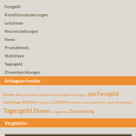
Festgeld
Konditionsänderungen
Leitzinsen
Neuvorstellungen
News
Produkttests
Statistiken
Tagesgeld
Zinsentwicklungen
Schlagwortwolke
Festgeld
ezb
Banken
Bank of Scotland
deutschland
Einlagensicherung
EU
Leitzins
Inflation
Geldanlage
Leitzinsen
Sparen
Sparzinsen
startguthaben
inflationsrate
rendite
Tagesgeld
Zinsen
Zinssenkung
zinsgarantie
Vergleiche: