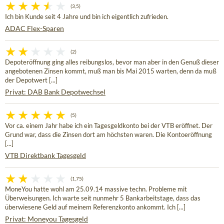
(3,5)
Ich bin Kunde seit 4 Jahre und bin ich eigentlich zufrieden.
ADAC Flex-Sparen
(2)
Depoteröffnung ging alles reibungslos, bevor man aber in den Genuß dieser
angebotenen Zinsen kommt, muß man bis Mai 2015 warten, denn da muß
der Depotwert [...]
Privat: DAB Bank Depotwechsel
(5)
Vor ca. einem Jahr habe ich ein Tagesgeldkonto bei der VTB eröffnet. Der
Grund war, dass die Zinsen dort am höchsten waren. Die Kontoeröffnung
[...]
VTB Direktbank Tagesgeld
(1,75)
MoneYou hatte wohl am 25.09.14 massive techn. Probleme mit
Überweisungen. Ich warte seit nunmehr 5 Bankarbeitstage, dass das
überwiesene Geld auf meinem Referenzkonto ankommt. Ich [...]
Privat: Moneyou Tagesgeld