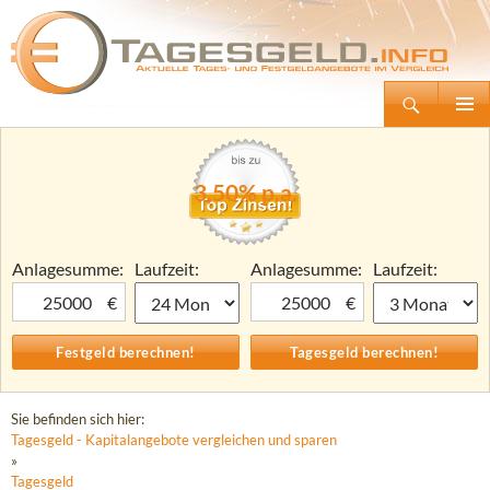
Suchen
Tagesgeld.info – Tagesgeldkonten vergleichen und Tagesgeld-Zinsen berechnen
Zum
Primäre
Inhalt
Menü
springen
3,50% p.a.
Anlagesumme:
Laufzeit:
Anlagesumme:
Laufzeit:
€
€
Sie befinden sich hier:
Tagesgeld - Kapitalangebote vergleichen und sparen
»
Tagesgeld