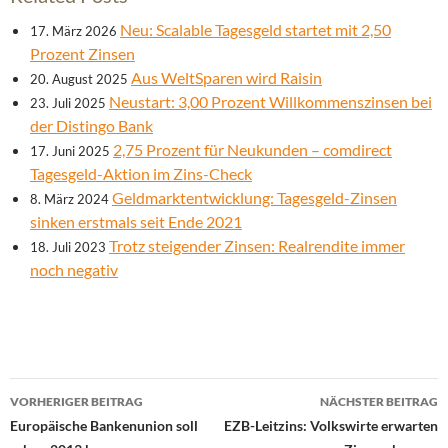
Neu: Scalable Tagesgeld startet mit 2,50
17. März 2026
Prozent Zinsen
Aus WeltSparen wird Raisin
20. August 2025
Neustart: 3,00 Prozent Willkommenszinsen bei
23. Juli 2025
der Distingo Bank
2,75 Prozent für Neukunden – comdirect
17. Juni 2025
Tagesgeld-Aktion im Zins-Check
Geldmarktentwicklung: Tagesgeld-Zinsen
8. März 2024
sinken erstmals seit Ende 2021
Trotz steigender Zinsen: Realrendite immer
18. Juli 2023
noch negativ
Beitrags-
VORHERIGER BEITRAG
NÄCHSTER BEITRAG
Navigation
Europäische Bankenunion soll
EZB-Leitzins: Volkswirte erwarten