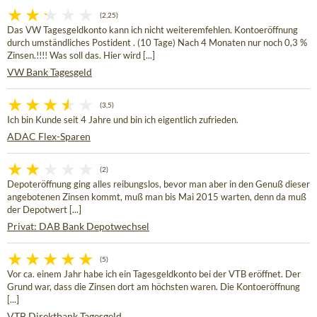
(2,25)
Das VW Tagesgeldkonto kann ich nicht weiteremfehlen. Kontoeröffnung
durch umständliches Postident . (10 Tage) Nach 4 Monaten nur noch 0,3 %
Zinsen.!!!! Was soll das. Hier wird [...]
VW Bank Tagesgeld
(3,5)
Ich bin Kunde seit 4 Jahre und bin ich eigentlich zufrieden.
ADAC Flex-Sparen
(2)
Depoteröffnung ging alles reibungslos, bevor man aber in den Genuß dieser
angebotenen Zinsen kommt, muß man bis Mai 2015 warten, denn da muß
der Depotwert [...]
Privat: DAB Bank Depotwechsel
(5)
Vor ca. einem Jahr habe ich ein Tagesgeldkonto bei der VTB eröffnet. Der
Grund war, dass die Zinsen dort am höchsten waren. Die Kontoeröffnung
[...]
VTB Direktbank Tagesgeld