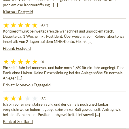
problemlose Kontoeröffnung - [...]
Klarna+ Festgeld
(4,75)
Kontoeröffnung bei weltsparen.de war schnell und unproblematisch.
Dauerte ca. 1 Woche inkl. PostIdent. Überweisung vom Referenzkonto war
innerhalb von 2 Tagen auf dem MHB-Konto. Fibank [...]
Fibank Festgeld
(5)
Bin seit 1Jahr bei moneyou und habe noch 1,6% für ein Jahr angelegt. Eine
Bank ohne Haken. Keine Einschränkung bei der Anlagenhöhe für normale
Anleger. [...]
Privat: Moneyou Tagesgeld
(2,5)
Ich bin vor einigen Jahren aufgrund der damals noch unschlagbar
vergleichsweise hohen Tagesgeldzinsen zur BoS gewechselt. Antrag, wie
bei allen Banken, per PostIdent abgewickelt. Lief soweit [...]
Bank of Scotland