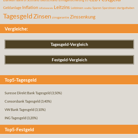
Bank of Scotland
deutschland
Einlagensicherung
EU
Leitzins
Inflation
Geldanlage
Leitzinsen
Sparen
Sparzinsen
startguthaben
inflationsrate
rendite
Tagesgeld
Zinsen
Zinssenkung
zinsgarantie
Vergleiche:
Tagesgeld-Vergleich
Festgeld-Vergleich
Top5-Tagesgeld
Suresse Direkt Bank Tagesgeld
(3,50%)
Consorsbank Tagesgeld
(3,40%)
VW Bank Tagesgeld
(3,10%)
ING Tagesgeld
(3,20%)
Top5-Festgeld