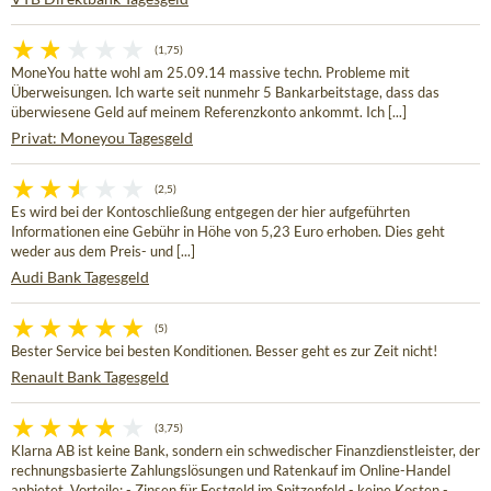
(1,75)
MoneYou hatte wohl am 25.09.14 massive techn. Probleme mit
Überweisungen. Ich warte seit nunmehr 5 Bankarbeitstage, dass das
überwiesene Geld auf meinem Referenzkonto ankommt. Ich [...]
Privat: Moneyou Tagesgeld
(2,5)
Es wird bei der Kontoschließung entgegen der hier aufgeführten
Informationen eine Gebühr in Höhe von 5,23 Euro erhoben. Dies geht
weder aus dem Preis- und [...]
Audi Bank Tagesgeld
(5)
Bester Service bei besten Konditionen. Besser geht es zur Zeit nicht!
Renault Bank Tagesgeld
(3,75)
Klarna AB ist keine Bank, sondern ein schwedischer Finanzdienstleister, der
rechnungsbasierte Zahlungslösungen und Ratenkauf im Online-Handel
anbietet. Vorteile: - Zinsen für Festgeld im Spitzenfeld - keine Kosten -