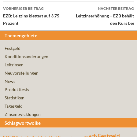
Beitrags-
VORHERIGER BEITRAG
NÄCHSTER BEITRAG
Navigation
EZB: Leitzins klettert auf 3,75
Leitzinserhöhung – EZB behält
Prozent
den Kurs bei
Themengebiete
Festgeld
Konditionsänderungen
Leitzinsen
Neuvorstellungen
News
Produkttests
Statistiken
Tagesgeld
Zinsentwicklungen
Schlagwortwolke
Festgeld
ezb
Banken