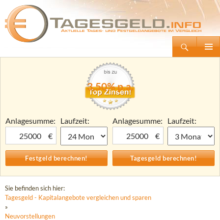
Suchen
Tagesgeld.info – Tagesgeldkonten vergleichen und Tagesgeld-Zinsen berechnen
Zum
Primäre
Inhalt
Menü
springen
3,50% p.a.
Anlagesumme:
Laufzeit:
Anlagesumme:
Laufzeit:
€
€
Sie befinden sich hier:
Tagesgeld - Kapitalangebote vergleichen und sparen
»
Neuvorstellungen