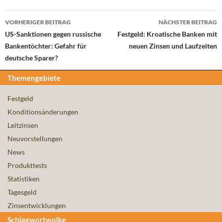
Beitrags-
VORHERIGER BEITRAG
NÄCHSTER BEITRAG
Navigation
US-Sanktionen gegen russische
Festgeld: Kroatische Banken mit
Bankentöchter: Gefahr für
neuen Zinsen und Laufzeiten
deutsche Sparer?
Themengebiete
Festgeld
Konditionsänderungen
Leitzinsen
Neuvorstellungen
News
Produkttests
Statistiken
Tagesgeld
Zinsentwicklungen
Schlagwortwolke