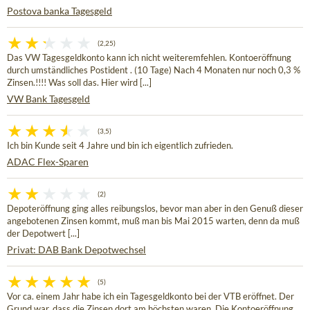
Postova banka Tagesgeld
(2,25)
Das VW Tagesgeldkonto kann ich nicht weiteremfehlen. Kontoeröffnung
durch umständliches Postident . (10 Tage) Nach 4 Monaten nur noch 0,3 %
Zinsen.!!!! Was soll das. Hier wird [...]
VW Bank Tagesgeld
(3,5)
Ich bin Kunde seit 4 Jahre und bin ich eigentlich zufrieden.
ADAC Flex-Sparen
(2)
Depoteröffnung ging alles reibungslos, bevor man aber in den Genuß dieser
angebotenen Zinsen kommt, muß man bis Mai 2015 warten, denn da muß
der Depotwert [...]
Privat: DAB Bank Depotwechsel
(5)
Vor ca. einem Jahr habe ich ein Tagesgeldkonto bei der VTB eröffnet. Der
Grund war, dass die Zinsen dort am höchsten waren. Die Kontoeröffnung