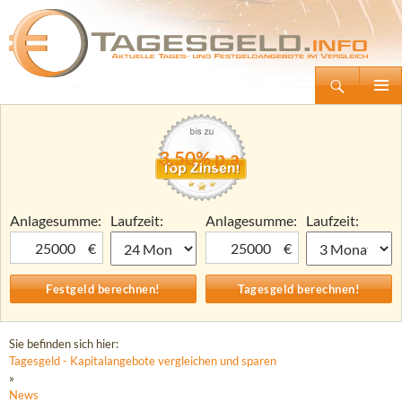
Suchen
Tagesgeld.info – Tagesgeldkonten vergleichen und Tagesgeld-Zinsen berechnen
Zum
Primäre
Inhalt
Menü
springen
3,50% p.a.
Anlagesumme:
Laufzeit:
Anlagesumme:
Laufzeit:
€
€
Sie befinden sich hier:
Tagesgeld - Kapitalangebote vergleichen und sparen
»
News