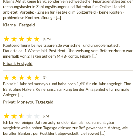
Klarna AB ist keine Bank, sondern ein schwedischer Finanzdienstleister, der
rechnungsbasierte Zahlungslösungen und Ratenkauf im Online-Handel
anbietet. Vorteile: - Zinsen für Festgeld im Spitzenfeld - keine Kosten -
problemlose Kontoeröffnung - [...]
Klarna+ Festgeld
(4,75)
Kontoeröffnung bei weltsparen.de war schnell und unproblematisch.
Dauerte ca. 1 Woche inkl. PostIdent. Überweisung vom Referenzkonto war
innerhalb von 2 Tagen auf dem MHB-Konto. Fibank [...]
Fibank Festgeld
(5)
Bin seit 1Jahr bei moneyou und habe noch 1,6% für ein Jahr angelegt. Eine
Bank ohne Haken. Keine Einschränkung bei der Anlagenhöhe für normale
Anleger. [...]
Privat: Moneyou Tagesgeld
(2,5)
Ich bin vor einigen Jahren aufgrund der damals noch unschlagbar
vergleichsweise hohen Tagesgeldzinsen zur BoS gewechselt. Antrag, wie
bei allen Banken, per PostIdent abgewickelt. Lief soweit [...]