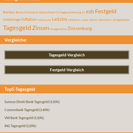
Festgeld
ezb
Banken
Bank of Scotland
deutschland
Einlagensicherung
EU
Leitzins
Inflation
Geldanlage
Leitzinsen
Sparen
Sparzinsen
startguthaben
inflationsrate
rendite
Tagesgeld
Zinsen
Zinssenkung
zinsgarantie
Vergleiche:
Tagesgeld-Vergleich
Festgeld-Vergleich
Top5-Tagesgeld
Suresse Direkt Bank Tagesgeld
(3,50%)
Consorsbank Tagesgeld
(3,40%)
VW Bank Tagesgeld
(3,10%)
ING Tagesgeld
(3,20%)