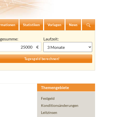
ormationen
Statistiken
Vorlagen
News
agesumme:
Laufzeit:
€
Themengebiete
Festgeld
Konditionsänderungen
Leitzinsen