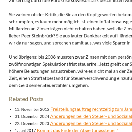
Zinsertrag durch die Eurokrise sowieso stark beschnitten wu
Sie weinen ob der Kritik, die Sie an den Kopf geworfen beko
schrumpfen, es kaum mehr möglich ist, einen Inflationsausgl
Milliarden an Zinserträgen nicht erhalten haben, weil die Zi
lieber Peer Steinbrück? Sie aus lauter Dankbarkeit auf Händ
wir da nur sagen, und sprechen damit aus, was viele Sparer i
Und übrigens: bis 2008 mussten zwar Zinsen mit dem persön
zwölfmonatigen Spekulationsfrist steuerfrei. Jetzt greift der
höhere Belastungen anzustreben, wäre es nicht mal an der Ze
Zeit, einen Straftatbestand für Steuerverschwendung einzuf
dem Geld seiner Steuerzahler umgehen.
Related Posts
Freistellungsauftrag rechtzeitig zum J
13. November 2012
Änderungen bei den Steuer- und Sozial
31. Dezember 2024
Änderungen bei den Steuer- und Sozial
22. Dezember 2023
Kommt das Ende der Abgeltungssteuer?
1. Juni 2017