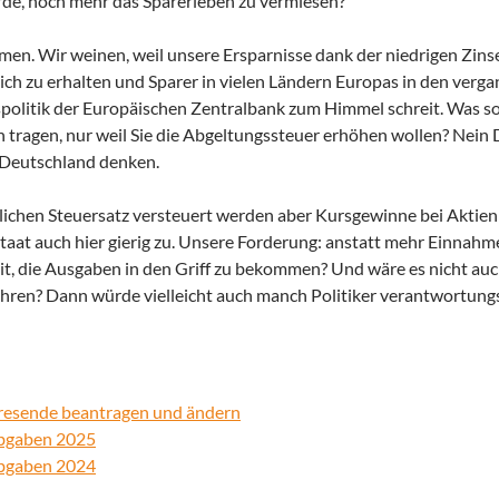
rde, noch mehr das Sparerleben zu vermiesen?
mmen. Wir weinen, weil unsere Ersparnisse dank der niedrigen Zin
eich zu erhalten und Sparer in vielen Ländern Europas in den verg
nspolitik der Europäischen Zentralbank zum Himmel schreit. Was so
en tragen, nur weil Sie die Abgeltungssteuer erhöhen wollen? Nein
n Deutschland denken.
lichen Steuersatz versteuert werden aber Kursgewinne bei Aktien
 Staat auch hier gierig zu. Unsere Forderung: anstatt mehr Einnah
it, die Ausgaben in den Griff zu bekommen? Und wäre es nicht auc
ühren? Dann würde vielleicht auch manch Politiker verantwortun
ahresende beantragen und ändern
abgaben 2025
abgaben 2024