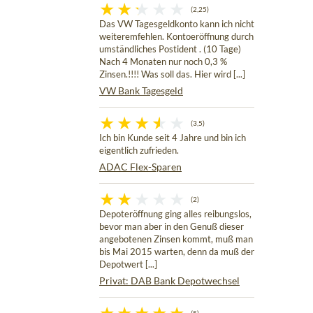
(2,25)
Das VW Tagesgeldkonto kann ich nicht
weiteremfehlen. Kontoeröffnung durch
umständliches Postident . (10 Tage)
Nach 4 Monaten nur noch 0,3 %
Zinsen.!!!! Was soll das. Hier wird [...]
VW Bank Tagesgeld
(3,5)
Ich bin Kunde seit 4 Jahre und bin ich
eigentlich zufrieden.
ADAC Flex-Sparen
(2)
Depoteröffnung ging alles reibungslos,
bevor man aber in den Genuß dieser
angebotenen Zinsen kommt, muß man
bis Mai 2015 warten, denn da muß der
Depotwert [...]
Privat: DAB Bank Depotwechsel