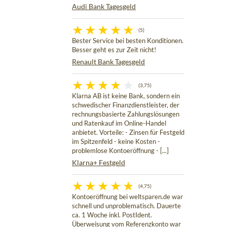
Audi Bank Tagesgeld
(5)
Bester Service bei besten Konditionen.
Besser geht es zur Zeit nicht!
Renault Bank Tagesgeld
(3,75)
Klarna AB ist keine Bank, sondern ein
schwedischer Finanzdienstleister, der
rechnungsbasierte Zahlungslösungen
und Ratenkauf im Online-Handel
anbietet. Vorteile: - Zinsen für Festgeld
im Spitzenfeld - keine Kosten -
problemlose Kontoeröffnung - [...]
Klarna+ Festgeld
(4,75)
Kontoeröffnung bei weltsparen.de war
schnell und unproblematisch. Dauerte
ca. 1 Woche inkl. PostIdent.
Überweisung vom Referenzkonto war