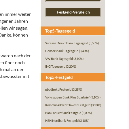
Festgeld-Vergleich
sen immer weiter
angenen Jahren
llen wir sagen,
Top5-Tagesgeld
 Danke, können
Suresse Direkt Bank Tagesgeld
(3,50%)
Consorsbank Tagesgeld
(3,40%)
 waren nach der
VW Bank Tagesgeld
(3,10%)
men über noch
ING Tagesgeld
(3,20%)
h mal an der
gsbewusster mit
Top5-Festgeld
pbbdirekt Festgeld
(3,25%)
Volkswagen Bank Plus Sparbrief
(3,10%)
Kommunalkredit Invest Festgeld
(3,10%)
Bank of Scotland Festgeld
(3,00%)
HSH Nordbank Festgeld
(3,10%)