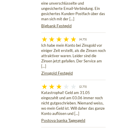
eine unverschlüsselte und
ungesicherte Email-Verbindung. Ein
gesichertes Kunden-Postfach über das
man sich mit der [...]
Bigbank Festgeld
(4,75)
Ich habe mein Konto bei Zinsgold vor
einiger Zeit erstellt, als die Zinsen noch
attraktiver waren. Leider sind die
Zinsen jetzt gefallen. Der Service am
[...]
Zinsgold Festgeld
(2,75)
Katastrophal! Geld am 31.05
eingezahlt und am 03.06 immer noch
nicht gutgeschrieben. Niemand weiss,
wo mein Geld ist. Will daher das ganze
Konto auflösen und [...]
Postova banka Tagesgeld