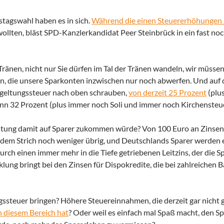
stagswahl haben es in sich.
Während die einen Steuererhöhungen
llten, bläst SPD-Kanzlerkandidat Peer Steinbrück in ein fast no
Tränen, nicht nur Sie dürfen im Tal der Tränen wandeln, wir müssen 
en, die unsere Sparkonten inzwischen nur noch abwerfen. Und auf 
bgeltungssteuer nach oben schrauben,
von derzeit 25 Prozent
(plu
dann 32 Prozent (plus immer noch Soli und immer noch Kirchensteue
stung damit auf Sparer zukommen würde? Von 100 Euro an Zinsen, 
r dem Strich noch weniger übrig, und Deutschlands Sparer werden 
rch einen immer mehr in die Tiefe getriebenen Leitzins, der die S
icklung bringt bei den Zinsen für Dispokredite, die bei zahlreichen
gssteuer bringen? Höhere Steuereinnahmen, die derzeit gar nicht
 diesem Bereich hat
? Oder weil es einfach mal Spaß macht, den S