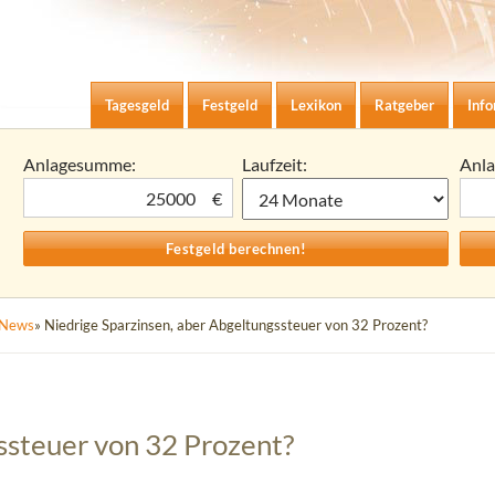
Zum Inhalt springen
agesgeld-Zinsen berechnen
Tagesgeld
Festgeld
Lexikon
Ratgeber
Inf
Anlagesumme:
Laufzeit:
Anl
€
News
» Niedrige Sparzinsen, aber Abgeltungssteuer von 32 Prozent?
ssteuer von 32 Prozent?