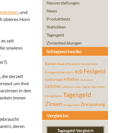
Neuvorstellungen
News
 möchten
, und
ch übleres Horn
Produkttests
Statistiken
Tagesgeld
es seit
Zinsentwicklungen
die sowieso
Schlagwortwolke
s
r?).
Banken
Bank of Scotland
deutschland
Festgeld
ezb
Einlagensicherung
EU
die derzeit
Inflation
Geldanlage
inflationsrate
erneut um ihre
Leitzins
Leitzinsen
Sparen
Sparzinsen
rendite
parzinsen in den
Tagesgeld
startguthaben
 Banken immer
Zinsen
Zinssenkung
zinsgarantie
Vergleiche:
 gebraucht
parern, deren
Tagesgeld-Vergleich