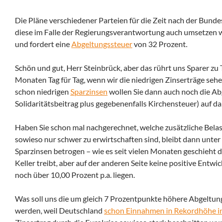
Die Pläne verschiedener Parteien für die Zeit nach der Bunde
diese im Falle der Regierungsverantwortung auch umsetzen wo
und fordert eine
Abgeltungssteuer
von 32 Prozent.
Schön und gut, Herr Steinbrück, aber das rührt uns Sparer zu 
Monaten Tag für Tag, wenn wir die niedrigen Zinserträge seh
schon niedrigen
Sparzinsen
wollen Sie dann auch noch die A
Solidaritätsbeitrag plus gegebenenfalls Kirchensteuer) auf 
Haben Sie schon mal nachgerechnet, welche zusätzliche Bela
sowieso nur schwer zu erwirtschaften sind, bleibt dann unte
Sparzinsen betrogen – wie es seit vielen Monaten geschieht du
Keller treibt, aber auf der anderen Seite keine positive Entw
noch über 10,00 Prozent p.a. liegen.
Was soll uns die um gleich 7 Prozentpunkte höhere Abgeltun
werden, weil Deutschland
schon Einnahmen in Rekordhöhe in