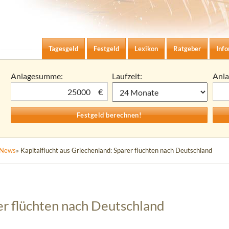
Zum Inhalt springen
agesgeld-Zinsen berechnen
Tagesgeld
Festgeld
Lexikon
Ratgeber
Inf
Anlagesumme:
Laufzeit:
Anl
€
News
» Kapitalflucht aus Griechenland: Sparer flüchten nach Deutschland
er flüchten nach Deutschland