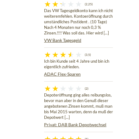
(2,25)
Das VW Tagesgeldkonto kann ich nicht
weiteremfehlen. Kontoeröffnung durch
umständliches Postident . (10 Tage)
Nach 4 Monaten nur noch 0,3 %
Zinsen.!!!! Was soll das. Hier wird [...]
VW Bank Tagesgeld
(3,5)
Ich bin Kunde seit 4 Jahre und bin ich
eigentlich zufrieden.
ADAC Flex-Sparen
(2)
Depoteröffnung ging alles reibungslos,
bevor man aber in den Genuß dieser
angebotenen Zinsen kommt, muß man
bis Mai 2015 warten, denn da muß der
Depotwert [...]
Privat: DAB Bank Depotwechsel