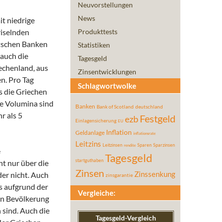
Neuvorstellungen
News
t niedrige
riselnden
Produkttests
utschen Banken
Statistiken
 auch die
Tagesgeld
iechenland, aus
Zinsentwicklungen
n. Pro Tag
Schlagwortwolke
s die Griechen
se Volumina sind
Banken
Bank of Scotland
deutschland
r als 5
Festgeld
ezb
Einlagensicherung
EU
Inflation
Geldanlage
inflationsrate
Leitzins
Leitzinsen
Sparen
Sparzinsen
rendite
e
Tagesgeld
startguthaben
ht nur über die
Zinsen
er nicht. Auch
Zinssenkung
zinsgarantie
s aufgrund der
Vergleiche:
hen Bevölkerung
 sind. Auch die
Tagesgeld-Vergleich