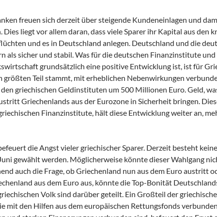
nken freuen sich derzeit über steigende Kundeneinlagen und dami
.
Dies liegt vor allem daran, dass viele Sparer ihr Kapital aus den k
flüchten und es in Deutschland anlegen. Deutschland und die de
rn als sicher und stabil. Was für die deutschen Finanzinstitute und
wirtschaft grundsätzlich eine positive Entwicklung ist, ist für Gr
m größten Teil stammt, mit erheblichen Nebenwirkungen verbunde
i den griechischen Geldinstituten um 500 Millionen Euro. Geld, wa
stritt Griechenlands aus der Eurozone in Sicherheit bringen. Die
griechischen Finanzinstitute, hält diese Entwicklung weiter an, meh
efeuert die Angst vieler griechischer Sparer. Derzeit besteht kein
. Juni gewählt werden. Möglicherweise könnte dieser Wahlgang nic
end auch die Frage, ob Griechenland nun aus dem Euro austritt od
Griechenland aus dem Euro aus, könnte die Top-Bonität Deutschland
iechischen Volk sind darüber geteilt. Ein Großteil der griechisc
die mit den Hilfen aus dem europäischen Rettungsfonds verbunden