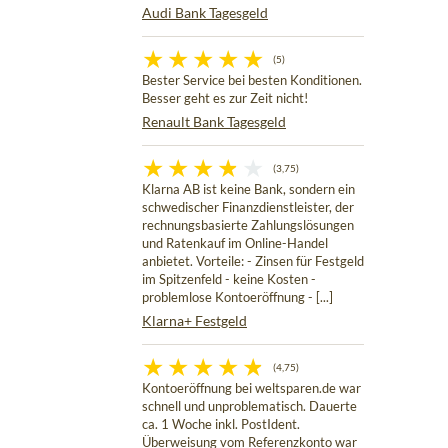
Audi Bank Tagesgeld
(5)
Bester Service bei besten Konditionen.
Besser geht es zur Zeit nicht!
Renault Bank Tagesgeld
(3,75)
Klarna AB ist keine Bank, sondern ein
schwedischer Finanzdienstleister, der
rechnungsbasierte Zahlungslösungen
und Ratenkauf im Online-Handel
anbietet. Vorteile: - Zinsen für Festgeld
im Spitzenfeld - keine Kosten -
problemlose Kontoeröffnung - [...]
Klarna+ Festgeld
(4,75)
Kontoeröffnung bei weltsparen.de war
schnell und unproblematisch. Dauerte
ca. 1 Woche inkl. PostIdent.
Überweisung vom Referenzkonto war