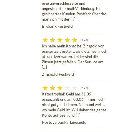
eine unverschlüsselte und
ungesicherte Email-Verbindung. Ein
gesichertes Kunden-Postfach über das
man sich mit der [...]
Bigbank Festgeld
(4,75)
Ich habe mein Konto bei Zinsgold vor
einiger Zeit erstellt, als die Zinsen noch
attraktiver waren. Leider sind die
Zinsen jetzt gefallen. Der Service am
[...]
Zinsgold Festgeld
(2,75)
Katastrophal! Geld am 31.05
eingezahlt und am 03.06 immer noch
nicht gutgeschrieben. Niemand weiss,
wo mein Geld ist. Will daher das ganze
Konto auflösen und [...]
Postova banka Tagesgeld