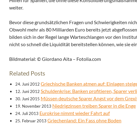
Hilfen für Spanien, die ohne diese Konsolidierungsmaßnahme
weiter.
Bevor diese grundsätzlichen Fragen und Schwierigkeiten nicht
Obwohl mehr als 80 Milliarden Euro bereits jetzt abgeflosse
bilden sich in der Regel lange Warteschlangen vor den Institu
nicht so schnell die Liquidität bereitstellen können, wie sie ei
Bildmaterial: © Giordano Aita – Fotolia.com
Related Posts
Griechische Banken atmen auf: Einlagen steig
24. Juni 2012
Schuldenkrise: Banken profitieren, Sparer verl
12. Juni 2012
Müssen deutsche Sparer Angst vor dem Grexi
30. Juni 2015
Niedrigzinsen treiben Sparer in die Enge
19. November 2013
Eurokrise nimmt wieder Fahrt auf
24. Juli 2013
Griechenland: Ein Fass ohne Boden
25. Februar 2013