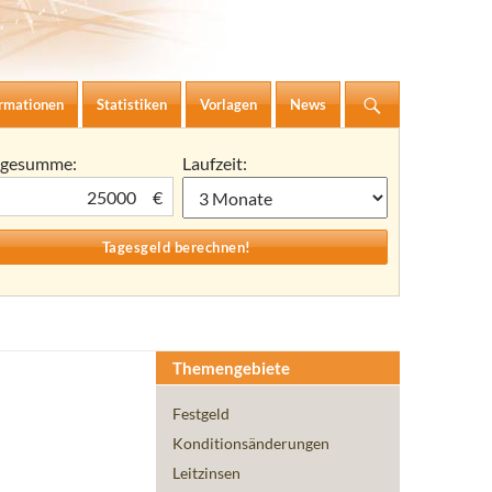
ormationen
Statistiken
Vorlagen
News
agesumme:
Laufzeit:
€
Themengebiete
Festgeld
Konditionsänderungen
Leitzinsen