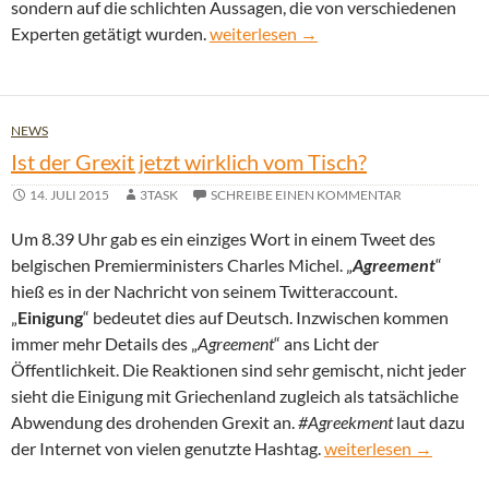
sondern auf die schlichten Aussagen, die von verschiedenen
Deutschland als echter Profiteur der
Experten getätigt wurden.
weiterlesen
→
NEWS
Ist der Grexit jetzt wirklich vom Tisch?
14. JULI 2015
3TASK
SCHREIBE EINEN KOMMENTAR
Um 8.39 Uhr gab es ein einziges Wort in einem Tweet des
belgischen Premierministers Charles Michel. „
Agreement
“
hieß es in der Nachricht von seinem Twitteraccount.
„
Einigung
“ bedeutet dies auf Deutsch. Inzwischen kommen
immer mehr Details des „
Agreement
“ ans Licht der
Öffentlichkeit. Die Reaktionen sind sehr gemischt, nicht jeder
sieht die Einigung mit Griechenland zugleich als tatsächliche
Abwendung des drohenden Grexit an.
#Agreekment
laut dazu
Ist der Grexit jetzt wi
der Internet von vielen genutzte Hashtag.
weiterlesen
→