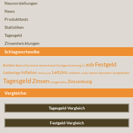
Neuvorstellungen
News
Produkttests
Statistiken
Tagesgeld
Zinsentwicklungen
Schlagwortwolke
Festgeld
ezb
Banken
Bank of Scotland
deutschland
Einlagensicherung
EU
Leitzins
Inflation
Geldanlage
Leitzinsen
Sparen
Sparzinsen
startguthaben
inflationsrate
rendite
Tagesgeld
Zinsen
Zinssenkung
zinsgarantie
Vergleiche:
Tagesgeld-Vergleich
Festgeld-Vergleich