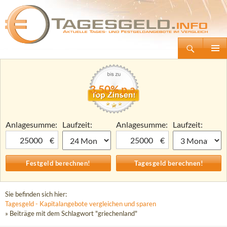
Suchen
Tagesgeld.info – Tagesgeldkonten vergleichen und Tagesgeld-Zinsen berechnen
Zum
Primäre
Inhalt
Menü
springen
3,50% p.a.
Anlagesumme:
Laufzeit:
Anlagesumme:
Laufzeit:
€
€
Sie befinden sich hier:
Tagesgeld - Kapitalangebote vergleichen und sparen
» Beiträge mit dem Schlagwort "griechenland"