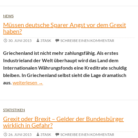
NEWS
Müssen deutsche Sparer Angst vor dem Grexit
haben?
30. JUNI 2015
3TASK
SCHREIBE EINEN KOMMENTAR
Griechenland ist nicht mehr zahlungsfähig. Als erstes
Industrieland der Welt überhaupt wird das Land dem
Internationalen Währungsfonds eine Kreditrate schuldig
bleiben. In Griechenland selbst sieht die Lage dramatisch
Müssen deutsche Sparer Angst vor dem Grexit haben?
aus.
weiterlesen
→
STATISTIKEN
Grexit oder Brexit – Gelder der Bundesbürger
wirklich in Gefahr?
26. JUNI 2015
3TASK
SCHREIBE EINEN KOMMENTAR