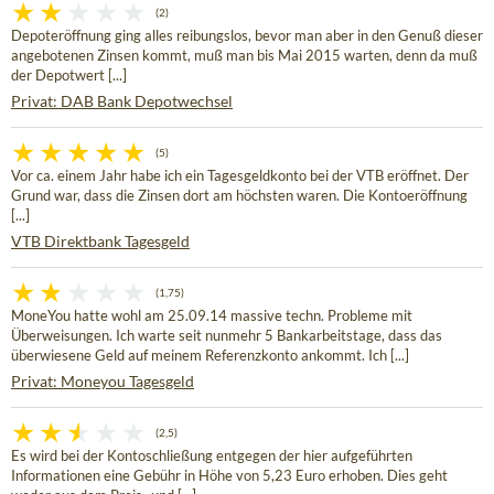
(2)
Depoteröffnung ging alles reibungslos, bevor man aber in den Genuß dieser
angebotenen Zinsen kommt, muß man bis Mai 2015 warten, denn da muß
der Depotwert [...]
Privat: DAB Bank Depotwechsel
(5)
Vor ca. einem Jahr habe ich ein Tagesgeldkonto bei der VTB eröffnet. Der
Grund war, dass die Zinsen dort am höchsten waren. Die Kontoeröffnung
[...]
VTB Direktbank Tagesgeld
(1,75)
MoneYou hatte wohl am 25.09.14 massive techn. Probleme mit
Überweisungen. Ich warte seit nunmehr 5 Bankarbeitstage, dass das
überwiesene Geld auf meinem Referenzkonto ankommt. Ich [...]
Privat: Moneyou Tagesgeld
(2,5)
Es wird bei der Kontoschließung entgegen der hier aufgeführten
Informationen eine Gebühr in Höhe von 5,23 Euro erhoben. Dies geht