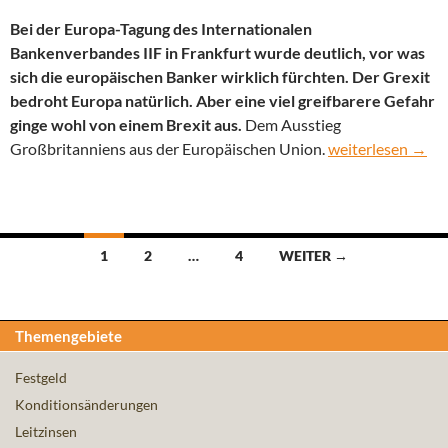
Bei der Europa-Tagung des Internationalen
Bankenverbandes IIF in Frankfurt wurde deutlich, vor was
sich die europäischen Banker wirklich fürchten. Der Grexit
bedroht Europa natürlich. Aber eine viel greifbarere Gefahr
ginge wohl von einem Brexit aus.
Dem Ausstieg
Grexit oder Brexi
Großbritanniens aus der Europäischen Union.
weiterlesen
→
Beitragsnavigation
1
2
…
4
WEITER →
Themengebiete
Festgeld
Konditionsänderungen
Leitzinsen