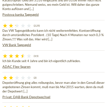
Katastrophal! Geld am 31.05 eingezahlt und am 03.06 immer noch nicht
gutgeschrieben. Niemand weiss, wo mein Geld ist. Will daher das ganze
Konto auflösen und [...]
Postova banka Tagesgeld
(2,25)
Das VW Tagesgeldkonto kann ich nicht weiteremfehlen. Kontoeröffnung
durch umständliches Postident . (10 Tage) Nach 4 Monaten nur noch 0,3 %
Zinsen.!!!! Was soll das. Hier wird [...]
VW Bank Tagesgeld
(3,5)
Ich bin Kunde seit 4 Jahre und bin ich eigentlich zufrieden.
ADAC Flex-Sparen
(2)
Depoteröffnung ging alles reibungslos, bevor man aber in den Genuß dieser
angebotenen Zinsen kommt, muß man bis Mai 2015 warten, denn da muß
der Depotwert [...]
Privat: DAB Bank Depotwechsel