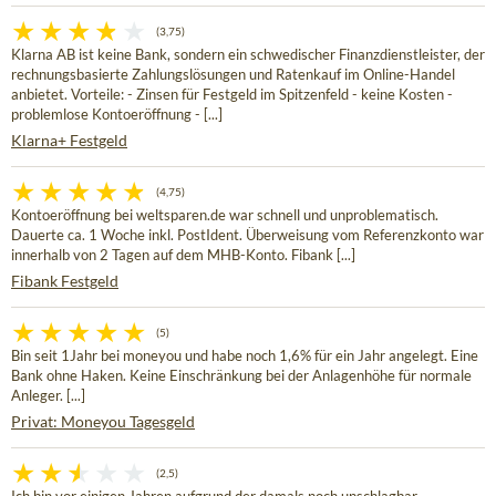
(3,75)
Klarna AB ist keine Bank, sondern ein schwedischer Finanzdienstleister, der
rechnungsbasierte Zahlungslösungen und Ratenkauf im Online-Handel
anbietet. Vorteile: - Zinsen für Festgeld im Spitzenfeld - keine Kosten -
problemlose Kontoeröffnung - [...]
Klarna+ Festgeld
(4,75)
Kontoeröffnung bei weltsparen.de war schnell und unproblematisch.
Dauerte ca. 1 Woche inkl. PostIdent. Überweisung vom Referenzkonto war
innerhalb von 2 Tagen auf dem MHB-Konto. Fibank [...]
Fibank Festgeld
(5)
Bin seit 1Jahr bei moneyou und habe noch 1,6% für ein Jahr angelegt. Eine
Bank ohne Haken. Keine Einschränkung bei der Anlagenhöhe für normale
Anleger. [...]
Privat: Moneyou Tagesgeld
(2,5)