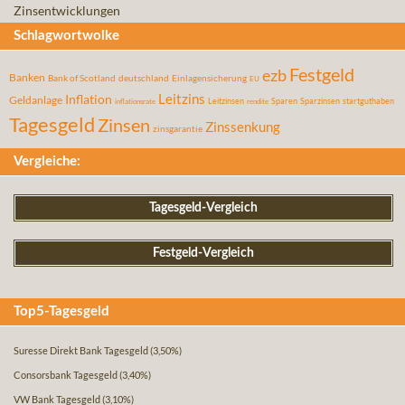
Zinsentwicklungen
Schlagwortwolke
Festgeld
ezb
Banken
Bank of Scotland
deutschland
Einlagensicherung
EU
Leitzins
Inflation
Geldanlage
Leitzinsen
Sparen
Sparzinsen
startguthaben
inflationsrate
rendite
Tagesgeld
Zinsen
Zinssenkung
zinsgarantie
Vergleiche:
Tagesgeld-Vergleich
Festgeld-Vergleich
Top5-Tagesgeld
Suresse Direkt Bank Tagesgeld
(3,50%)
Consorsbank Tagesgeld
(3,40%)
VW Bank Tagesgeld
(3,10%)