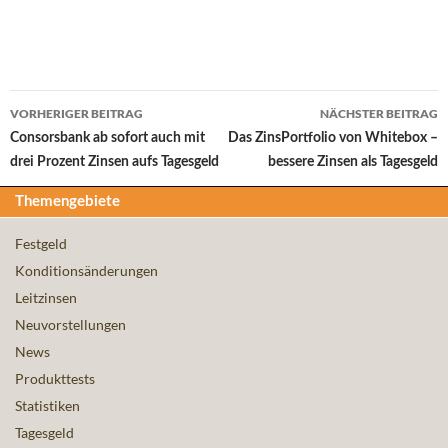
Beitrags-
VORHERIGER BEITRAG
NÄCHSTER BEITRAG
Navigation
Consorsbank ab sofort auch mit
Das ZinsPortfolio von Whitebox –
drei Prozent Zinsen aufs Tagesgeld
bessere Zinsen als Tagesgeld
Themengebiete
Festgeld
Konditionsänderungen
Leitzinsen
Neuvorstellungen
News
Produkttests
Statistiken
Tagesgeld