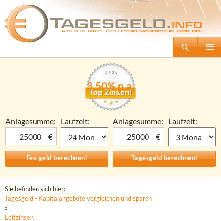
Suchen
Tagesgeld.info – Tagesgeldkonten vergleichen und Tagesgeld-Zinsen berechnen
Zum
Primäre
Inhalt
Menü
springen
3,50% p.a.
Anlagesumme:
Laufzeit:
Anlagesumme:
Laufzeit:
€
€
Sie befinden sich hier:
Tagesgeld - Kapitalangebote vergleichen und sparen
»
Leitzinsen