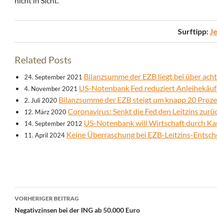
nicht in Sicht.
Surftipp:
Je
Related Posts
Bilanzsumme der EZB liegt bei über acht
24. September 2021
US-Notenbank Fed reduziert Anleihekäuf
4. November 2021
Bilanzsumme der EZB steigt um knapp 20 Proz
2. Juli 2020
Coronavirus: Senkt die Fed den Leitzins zurü
12. März 2020
US-Notenbank will Wirtschaft durch Ka
14. September 2012
Keine Überraschung bei EZB-Leitzins-Entsc
11. April 2024
Beitrags-
VORHERIGER BEITRAG
Navigation
Negativzinsen bei der ING ab 50.000 Euro