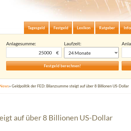
Zum Inhalt springen
agesgeld-Zinsen berechnen
Tagesgeld
Festgeld
Lexikon
Ratgeber
Inf
Anlagesumme:
Laufzeit:
Anl
€
News
» Geldpolitik der FED: Bilanzsumme steigt auf über 8 Billionen US-Dollar
igt auf über 8 Billionen US-Dollar