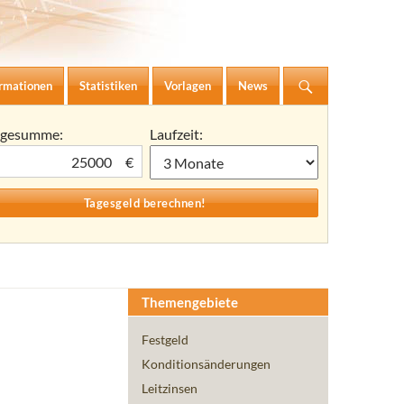
ormationen
Statistiken
Vorlagen
News
agesumme:
Laufzeit:
€
Themengebiete
Festgeld
Konditionsänderungen
Leitzinsen