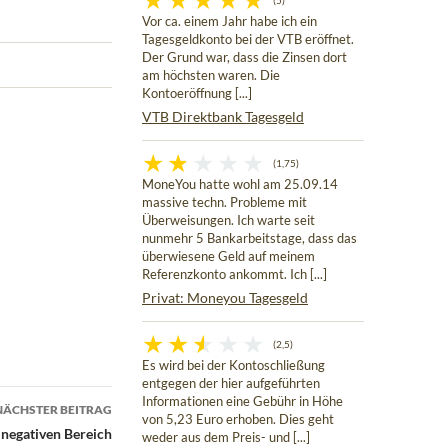
(5)
Vor ca. einem Jahr habe ich ein
Tagesgeldkonto bei der VTB eröffnet.
Der Grund war, dass die Zinsen dort
am höchsten waren. Die
Kontoeröffnung [...]
VTB Direktbank Tagesgeld
(1,75)
MoneYou hatte wohl am 25.09.14
massive techn. Probleme mit
Überweisungen. Ich warte seit
nunmehr 5 Bankarbeitstage, dass das
überwiesene Geld auf meinem
Referenzkonto ankommt. Ich [...]
Privat: Moneyou Tagesgeld
(2,5)
Es wird bei der Kontoschließung
entgegen der hier aufgeführten
Informationen eine Gebühr in Höhe
NÄCHSTER BEITRAG
von 5,23 Euro erhoben. Dies geht
 negativen Bereich
weder aus dem Preis- und [...]