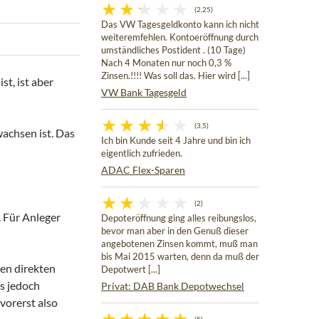
(2,25)
Das VW Tagesgeldkonto kann ich nicht
weiteremfehlen. Kontoeröffnung durch
umständliches Postident . (10 Tage)
Nach 4 Monaten nur noch 0,3 %
Zinsen.!!!! Was soll das. Hier wird [...]
t, ist aber
VW Bank Tagesgeld
(3,5)
wachsen ist. Das
Ich bin Kunde seit 4 Jahre und bin ich
eigentlich zufrieden.
ADAC Flex-Sparen
(2)
. Für Anleger
Depoteröffnung ging alles reibungslos,
bevor man aber in den Genuß dieser
angebotenen Zinsen kommt, muß man
bis Mai 2015 warten, denn da muß der
nen direkten
Depotwert [...]
es jedoch
Privat: DAB Bank Depotwechsel
vorerst also