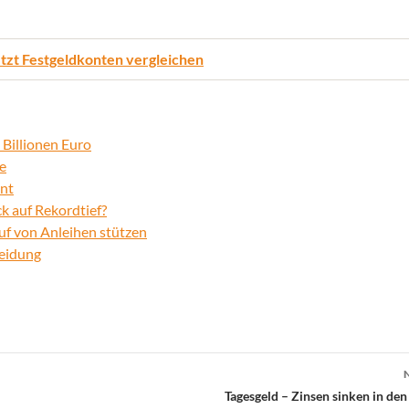
tzt Festgeldkonten vergleichen
 Billionen Euro
e
ent
ck auf Rekordtief?
uf von Anleihen stützen
heidung
Tagesgeld – Zinsen sinken in den