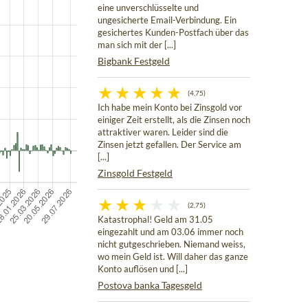
eine unverschlüsselte und
ungesicherte Email-Verbindung. Ein
gesichertes Kunden-Postfach über das
man sich mit der [...]
Bigbank Festgeld
(4,75)
Ich habe mein Konto bei Zinsgold vor
einiger Zeit erstellt, als die Zinsen noch
attraktiver waren. Leider sind die
Zinsen jetzt gefallen. Der Service am
[...]
Zinsgold Festgeld
(2,75)
Katastrophal! Geld am 31.05
eingezahlt und am 03.06 immer noch
nicht gutgeschrieben. Niemand weiss,
wo mein Geld ist. Will daher das ganze
Konto auflösen und [...]
Postova banka Tagesgeld