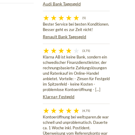
Audi Bank Tagesgeld
(5)
Bester Service bei besten Konditionen.
Besser geht es zur Zeit nicht!
Renault Bank Tagesgeld
(3,75)
Klarna AB ist keine Bank, sondern ein
schwedischer Finanzdienstleister, der
rechnungsbasierte Zahlungslösungen
und Ratenkauf im Online-Handel
anbietet. Vorteile: - Zinsen für Festgeld
im Spitzenfeld - keine Kosten -
problemlose Kontoeröffnung - [...]
Klarna+ Festgeld
(4,75)
Kontoeröffnung bei weltsparen.de war
schnell und unproblematisch. Dauerte
ca. 1 Woche inkl. PostIdent.
Überweisung vom Referenzkonto war