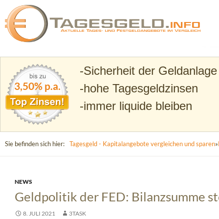
Suchen
Tagesgeld.info – Tagesgeldkonten vergleichen und T
Sicherheit der Geldanlage
3,50% p.a.
hohe Tagesgeldzinsen
immer liquide bleiben
Sie befinden sich hier:
Tagesgeld - Kapitalangebote vergleichen und sparen
»
NEWS
Geldpolitik der FED: Bilanzsumme ste
8. JULI 2021
3TASK