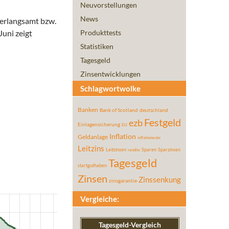
Neuvorstellungen
News
erlangsamt bzw.
Juni zeigt
Produkttests
Statistiken
Tagesgeld
Zinsentwicklungen
Schlagwortwolke
Banken
Bank of Scotland
deutschland
Festgeld
ezb
Einlagensicherung
EU
Inflation
Geldanlage
inflationsrate
Leitzins
Leitzinsen
Sparen
Sparzinsen
rendite
Tagesgeld
startguthaben
Zinsen
Zinssenkung
zinsgarantie
Vergleiche:
Tagesgeld-Vergleich