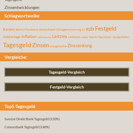
Zinsentwicklungen
Schlagwortwolke
Festgeld
ezb
Banken
Bank of Scotland
deutschland
Einlagensicherung
EU
Leitzins
Inflation
Geldanlage
Leitzinsen
Sparen
Sparzinsen
startguthaben
inflationsrate
rendite
Tagesgeld
Zinsen
Zinssenkung
zinsgarantie
Vergleiche:
Tagesgeld-Vergleich
Festgeld-Vergleich
Top5-Tagesgeld
Suresse Direkt Bank Tagesgeld
(3,50%)
Consorsbank Tagesgeld
(3,40%)