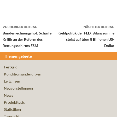
Beitrags-
VORHERIGER BEITRAG
NÄCHSTER BEITRAG
Navigation
Bundesrechnungshof: Scharfe
Geldpolitik der FED: Bilanzsumme
Kritik an der Reform des
steigt auf über 8 Billionen US-
Rettungsschirms ESM
Dollar
Themengebiete
Festgeld
Konditionsänderungen
Leitzinsen
Neuvorstellungen
News
Produkttests
Statistiken
Tagesgeld