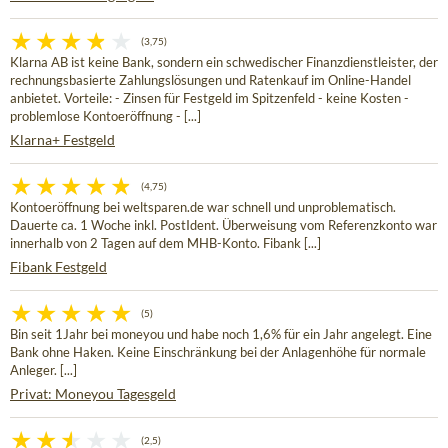
(3,75)
Klarna AB ist keine Bank, sondern ein schwedischer Finanzdienstleister, der
rechnungsbasierte Zahlungslösungen und Ratenkauf im Online-Handel
anbietet. Vorteile: - Zinsen für Festgeld im Spitzenfeld - keine Kosten -
problemlose Kontoeröffnung - [...]
Klarna+ Festgeld
(4,75)
Kontoeröffnung bei weltsparen.de war schnell und unproblematisch.
Dauerte ca. 1 Woche inkl. PostIdent. Überweisung vom Referenzkonto war
innerhalb von 2 Tagen auf dem MHB-Konto. Fibank [...]
Fibank Festgeld
(5)
Bin seit 1Jahr bei moneyou und habe noch 1,6% für ein Jahr angelegt. Eine
Bank ohne Haken. Keine Einschränkung bei der Anlagenhöhe für normale
Anleger. [...]
Privat: Moneyou Tagesgeld
(2,5)