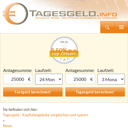
Suchen
Tagesgeld.info – Tagesgeldkonten vergleichen und Tagesgeld-Zinsen berechnen
Zum
Primäre
Inhalt
Menü
springen
3,50% p.a.
Anlagesumme:
Laufzeit:
Anlagesumme:
Laufzeit:
€
€
Sie befinden sich hier:
Tagesgeld - Kapitalangebote vergleichen und sparen
»
News