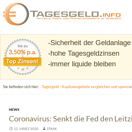
Suchen
Tagesgeld.info – Tagesgeldkonten vergleichen und T
Sicherheit der Geldanlage
3,50% p.a.
hohe Tagesgeldzinsen
immer liquide bleiben
Sie befinden sich hier:
Tagesgeld - Kapitalangebote vergleichen und sparen
»
NEWS
Coronavirus: Senkt die Fed den Leitz
12. MÄRZ 2020
3TASK