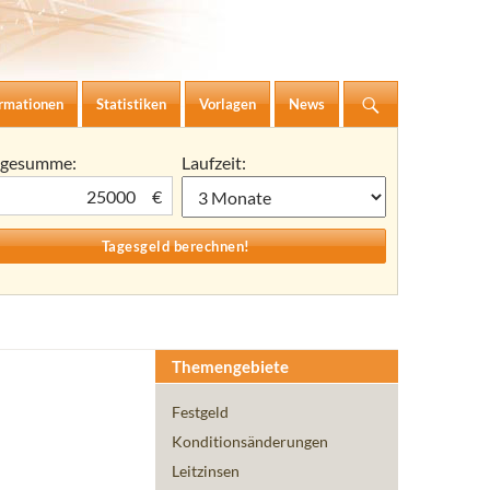
ormationen
Statistiken
Vorlagen
News
agesumme:
Laufzeit:
€
Themengebiete
Festgeld
Konditionsänderungen
Leitzinsen