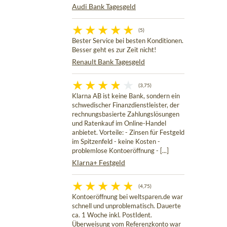
Audi Bank Tagesgeld
(5)
Bester Service bei besten Konditionen.
Besser geht es zur Zeit nicht!
Renault Bank Tagesgeld
(3,75)
Klarna AB ist keine Bank, sondern ein
schwedischer Finanzdienstleister, der
rechnungsbasierte Zahlungslösungen
und Ratenkauf im Online-Handel
anbietet. Vorteile: - Zinsen für Festgeld
im Spitzenfeld - keine Kosten -
problemlose Kontoeröffnung - [...]
Klarna+ Festgeld
(4,75)
Kontoeröffnung bei weltsparen.de war
schnell und unproblematisch. Dauerte
ca. 1 Woche inkl. PostIdent.
Überweisung vom Referenzkonto war