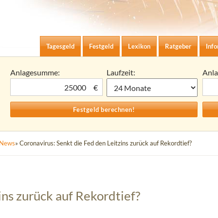
Zum Inhalt springen
agesgeld-Zinsen berechnen
Tagesgeld
Festgeld
Lexikon
Ratgeber
Inf
Anlagesumme:
Laufzeit:
Anl
€
News
» Coronavirus: Senkt die Fed den Leitzins zurück auf Rekordtief?
ins zurück auf Rekordtief?