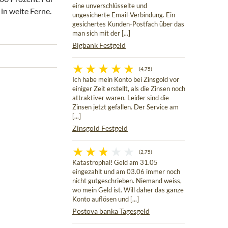
eine unverschlüsselte und
in weite Ferne.
ungesicherte Email-Verbindung. Ein
gesichertes Kunden-Postfach über das
man sich mit der [...]
Bigbank Festgeld
(4,75)
Ich habe mein Konto bei Zinsgold vor
einiger Zeit erstellt, als die Zinsen noch
attraktiver waren. Leider sind die
Zinsen jetzt gefallen. Der Service am
[...]
Zinsgold Festgeld
(2,75)
Katastrophal! Geld am 31.05
eingezahlt und am 03.06 immer noch
nicht gutgeschrieben. Niemand weiss,
wo mein Geld ist. Will daher das ganze
Konto auflösen und [...]
Postova banka Tagesgeld