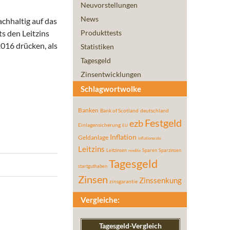
Neuvorstellungen
News
chhaltig auf das
s den Leitzins
Produkttests
2016 drücken, als
Statistiken
Tagesgeld
Zinsentwicklungen
Schlagwortwolke
Banken
Bank of Scotland
deutschland
Festgeld
ezb
Einlagensicherung
EU
Inflation
Geldanlage
inflationsrate
Leitzins
Leitzinsen
Sparen
Sparzinsen
rendite
Tagesgeld
startguthaben
Zinsen
Zinssenkung
zinsgarantie
Vergleiche:
Tagesgeld-Vergleich