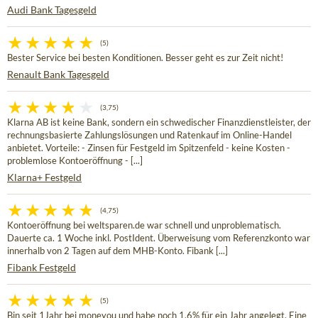
Audi Bank Tagesgeld
(5)
Bester Service bei besten Konditionen. Besser geht es zur Zeit nicht!
Renault Bank Tagesgeld
(3,75)
Klarna AB ist keine Bank, sondern ein schwedischer Finanzdienstleister, der
rechnungsbasierte Zahlungslösungen und Ratenkauf im Online-Handel
anbietet. Vorteile: - Zinsen für Festgeld im Spitzenfeld - keine Kosten -
problemlose Kontoeröffnung - [...]
Klarna+ Festgeld
(4,75)
Kontoeröffnung bei weltsparen.de war schnell und unproblematisch.
Dauerte ca. 1 Woche inkl. PostIdent. Überweisung vom Referenzkonto war
innerhalb von 2 Tagen auf dem MHB-Konto. Fibank [...]
Fibank Festgeld
(5)
Bin seit 1Jahr bei moneyou und habe noch 1,6% für ein Jahr angelegt. Eine