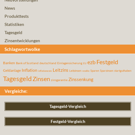
News
Produkttests
Statistiken
Tagesgeld
Zinsentwicklungen
Schlagwortwolke
Festgeld
ezb
Banken
Bank of Scotland
deutschland
Einlagensicherung
EU
Leitzins
Inflation
Geldanlage
Leitzinsen
Sparen
Sparzinsen
startguthaben
inflationsrate
rendite
Tagesgeld
Zinsen
Zinssenkung
zinsgarantie
Vergleiche:
Tagesgeld-Vergleich
Festgeld-Vergleich