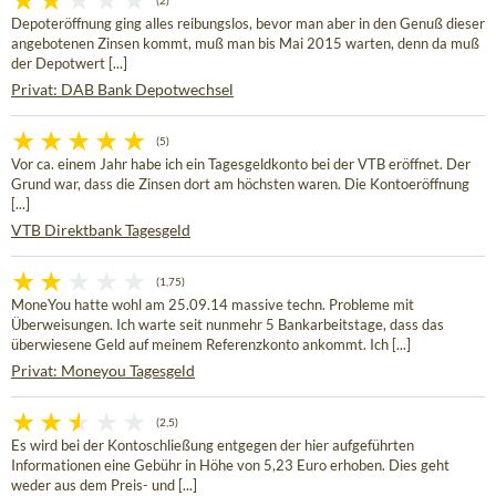
(2)
Depoteröffnung ging alles reibungslos, bevor man aber in den Genuß dieser
angebotenen Zinsen kommt, muß man bis Mai 2015 warten, denn da muß
der Depotwert [...]
Privat: DAB Bank Depotwechsel
(5)
Vor ca. einem Jahr habe ich ein Tagesgeldkonto bei der VTB eröffnet. Der
Grund war, dass die Zinsen dort am höchsten waren. Die Kontoeröffnung
[...]
VTB Direktbank Tagesgeld
(1,75)
MoneYou hatte wohl am 25.09.14 massive techn. Probleme mit
Überweisungen. Ich warte seit nunmehr 5 Bankarbeitstage, dass das
überwiesene Geld auf meinem Referenzkonto ankommt. Ich [...]
Privat: Moneyou Tagesgeld
(2,5)
Es wird bei der Kontoschließung entgegen der hier aufgeführten
Informationen eine Gebühr in Höhe von 5,23 Euro erhoben. Dies geht
weder aus dem Preis- und [...]