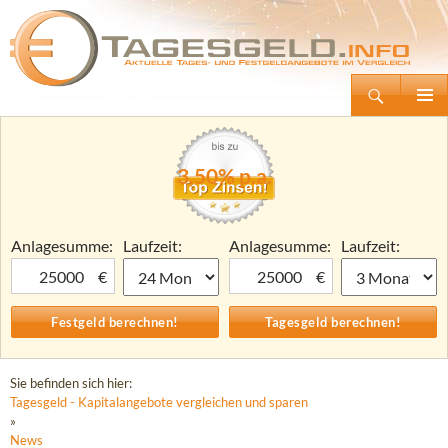
Suchen
Tagesgeld.info – Tagesgeldkonten vergleichen und Tagesgeld-Zinsen berechnen
Zum
Primäre
Inhalt
Menü
springen
3,50% p.a.
Anlagesumme:
Laufzeit:
Anlagesumme:
Laufzeit:
€
€
Sie befinden sich hier:
Tagesgeld - Kapitalangebote vergleichen und sparen
»
News