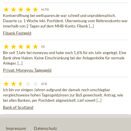
(4,75)
Kontoeröffnung bei weltsparen.de war schnell und unproblematisch.
Dauerte ca. 1 Woche inkl. PostIdent. Überweisung vom Referenzkonto war
innerhalb von 2 Tagen auf dem MHB-Konto. Fibank [...]
Fibank Festgeld
(5)
Bin seit 1Jahr bei moneyou und habe noch 1,6% für ein Jahr angelegt. Eine
Bank ohne Haken. Keine Einschränkung bei der Anlagenhöhe für normale
Anleger. [...]
Privat: Moneyou Tagesgeld
(2,5)
Ich bin vor einigen Jahren aufgrund der damals noch unschlagbar
vergleichsweise hohen Tagesgeldzinsen zur BoS gewechselt. Antrag, wie
bei allen Banken, per PostIdent abgewickelt. Lief soweit [...]
Bank of Scotland
Impressum
|
Datenschutz