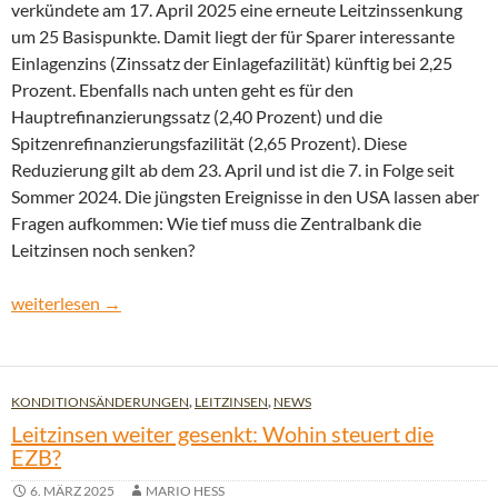
verkündete am 17. April 2025 eine erneute Leitzinssenkung
um 25 Basispunkte. Damit liegt der für Sparer interessante
Einlagenzins (Zinssatz der Einlagefazilität) künftig bei 2,25
Prozent. Ebenfalls nach unten geht es für den
Hauptrefinanzierungssatz (2,40 Prozent) und die
Spitzenrefinanzierungsfazilität (2,65 Prozent). Diese
Reduzierung gilt ab dem 23. April und ist die 7. in Folge seit
Sommer 2024. Die jüngsten Ereignisse in den USA lassen aber
Fragen aufkommen: Wie tief muss die Zentralbank die
Leitzinsen noch senken?
Leitzinssenkung im April – Wie weit senkt die EZB die Zinsen no
weiterlesen
→
KONDITIONSÄNDERUNGEN
,
LEITZINSEN
,
NEWS
Leitzinsen weiter gesenkt: Wohin steuert die
EZB?
6. MÄRZ 2025
MARIO HESS