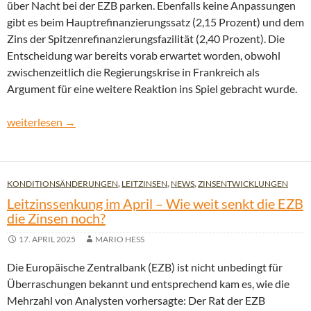
über Nacht bei der EZB parken. Ebenfalls keine Anpassungen
gibt es beim Hauptrefinanzierungssatz (2,15 Prozent) und dem
Zins der Spitzenrefinanzierungsfazilität (2,40 Prozent). Die
Entscheidung war bereits vorab erwartet worden, obwohl
zwischenzeitlich die Regierungskrise in Frankreich als
Argument für eine weitere Reaktion ins Spiel gebracht wurde.
Leitzinsen gehen unverändert in den Herbst
weiterlesen
→
KONDITIONSÄNDERUNGEN
,
LEITZINSEN
,
NEWS
,
ZINSENTWICKLUNGEN
Leitzinssenkung im April – Wie weit senkt die EZB
die Zinsen noch?
17. APRIL 2025
MARIO HESS
Die Europäische Zentralbank (EZB) ist nicht unbedingt für
Überraschungen bekannt und entsprechend kam es, wie die
Mehrzahl von Analysten vorhersagte: Der Rat der EZB