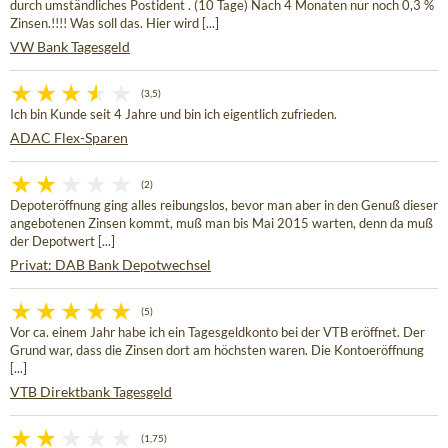
durch umständliches Postident . (10 Tage) Nach 4 Monaten nur noch 0,3 %
Zinsen.!!!! Was soll das. Hier wird [...]
VW Bank Tagesgeld
(3,5)
Ich bin Kunde seit 4 Jahre und bin ich eigentlich zufrieden.
ADAC Flex-Sparen
(2)
Depoteröffnung ging alles reibungslos, bevor man aber in den Genuß dieser
angebotenen Zinsen kommt, muß man bis Mai 2015 warten, denn da muß
der Depotwert [...]
Privat: DAB Bank Depotwechsel
(5)
Vor ca. einem Jahr habe ich ein Tagesgeldkonto bei der VTB eröffnet. Der
Grund war, dass die Zinsen dort am höchsten waren. Die Kontoeröffnung
[...]
VTB Direktbank Tagesgeld
(1,75)