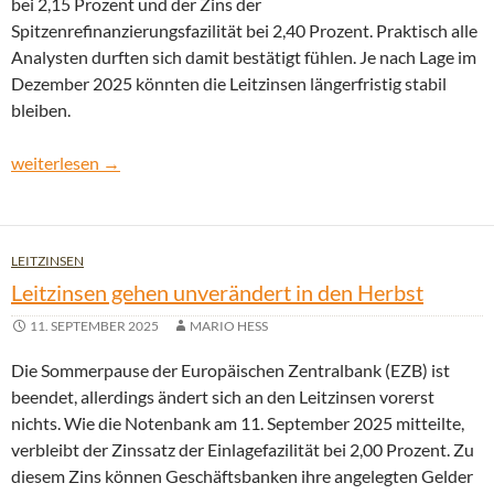
bei 2,15 Prozent und der Zins der
Spitzenrefinanzierungsfazilität bei 2,40 Prozent. Praktisch alle
Analysten durften sich damit bestätigt fühlen. Je nach Lage im
Dezember 2025 könnten die Leitzinsen längerfristig stabil
bleiben.
EZB-Ratssitzung in Florenz: Herbst der stabilen Leitzinsen
weiterlesen
→
LEITZINSEN
Leitzinsen gehen unverändert in den Herbst
11. SEPTEMBER 2025
MARIO HESS
Die Sommerpause der Europäischen Zentralbank (EZB) ist
beendet, allerdings ändert sich an den Leitzinsen vorerst
nichts. Wie die Notenbank am 11. September 2025 mitteilte,
verbleibt der Zinssatz der Einlagefazilität bei 2,00 Prozent. Zu
diesem Zins können Geschäftsbanken ihre angelegten Gelder