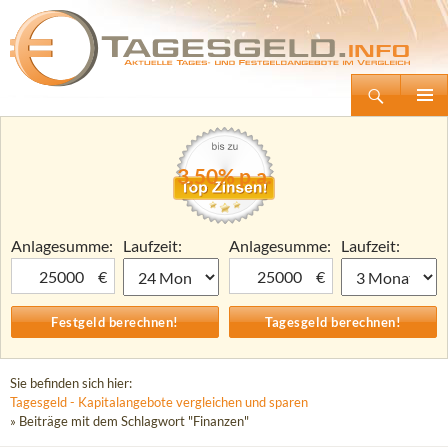
Suchen
Tagesgeld.info – Tagesgeldkonten vergleichen und Tagesgeld-Zinsen berechnen
Zum
Primäre
Inhalt
Menü
springen
3,50% p.a.
Anlagesumme:
Laufzeit:
Anlagesumme:
Laufzeit:
€
€
Sie befinden sich hier:
Tagesgeld - Kapitalangebote vergleichen und sparen
» Beiträge mit dem Schlagwort "Finanzen"