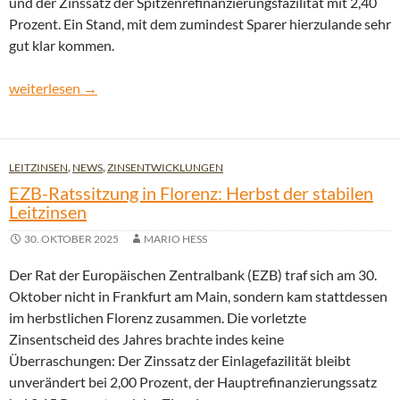
und der Zinssatz der Spitzenrefinanzierungsfazilität mit 2,40
Prozent. Ein Stand, mit dem zumindest Sparer hierzulande sehr
gut klar kommen.
Erste Ratssitzung 2026: EZB lässt Leitzins zum fünften Mal in F
weiterlesen
→
LEITZINSEN
,
NEWS
,
ZINSENTWICKLUNGEN
EZB-Ratssitzung in Florenz: Herbst der stabilen
Leitzinsen
30. OKTOBER 2025
MARIO HESS
Der Rat der Europäischen Zentralbank (EZB) traf sich am 30.
Oktober nicht in Frankfurt am Main, sondern kam stattdessen
im herbstlichen Florenz zusammen. Die vorletzte
Zinsentscheid des Jahres brachte indes keine
Überraschungen: Der Zinssatz der Einlagefazilität bleibt
unverändert bei 2,00 Prozent, der Hauptrefinanzierungssatz