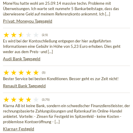
MoneYou hatte wohl am 25.09.14 massive techn. Probleme mit
Überweisungen. Ich warte seit nunmehr 5 Bankarbeitstage, dass das
überwiesene Geld auf meinem Referenzkonto ankommt. Ich [...]
Privat: Moneyou Tagesgeld
(2,5)
Es wird bei der Kontoschließung entgegen der hier aufgeführten
Informationen eine Gebühr in Höhe von 5,23 Euro erhoben. Dies geht
weder aus dem Preis- und [...]
Audi Bank Tagesgeld
(5)
Bester Service bei besten Konditionen. Besser geht es zur Zeit nicht!
Renault Bank Tagesgeld
(3,75)
Klarna AB ist keine Bank, sondern ein schwedischer Finanzdienstleister, der
rechnungsbasierte Zahlungslösungen und Ratenkauf im Online-Handel
anbietet. Vorteile: - Zinsen für Festgeld im Spitzenfeld - keine Kosten -
problemlose Kontoeröffnung - [...]
Klarna+ Festgeld