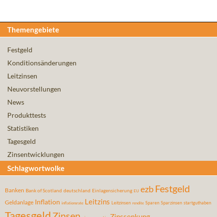
Themengebiete
Festgeld
Konditionsänderungen
Leitzinsen
Neuvorstellungen
News
Produkttests
Statistiken
Tagesgeld
Zinsentwicklungen
Schlagwortwolke
Festgeld
ezb
Banken
Bank of Scotland
deutschland
Einlagensicherung
EU
Leitzins
Inflation
Geldanlage
Leitzinsen
Sparen
Sparzinsen
startguthaben
inflationsrate
rendite
Tagesgeld
Zinsen
Zinssenkung