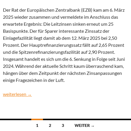
Der Rat der Europäischen Zentralbank (EZB) kam am 6. März
2025 wieder zusammen und vermeldete im Anschluss das
erwartete Ergebnis: Die Leitzinsen sinken erneut um 25
Basispunkte. Der für Sparer interessante Zinssatz der
Einlagefazilität liegt damit ab dem 12. März 2025 bei 2,50
Prozent. Der Hauptrefinanzierungssatz fällt auf 2,65 Prozent
und die Spitzenrefinanzierungsfazilität auf 2,90 Prozent.
Insgesamt handelt es sich um die 6. Senkung in Folge seit Juni
2024. Während der aktuelle Schritt kaum überraschend kam,
hängen über dem Zeitpunkt der nächsten Zinsanpassungen
einige Fragezeichen in der Luft.
Leitzinsen weiter gesenkt: Wohin steuert die EZB?
weiterlesen
→
Beitragsnavigation
1
2
3
WEITER →