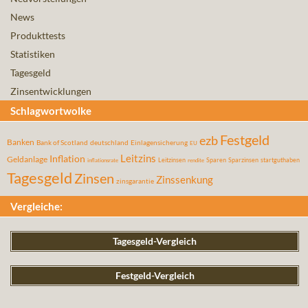
News
Produkttests
Statistiken
Tagesgeld
Zinsentwicklungen
Schlagwortwolke
Festgeld
ezb
Banken
Bank of Scotland
deutschland
Einlagensicherung
EU
Leitzins
Inflation
Geldanlage
Leitzinsen
Sparen
Sparzinsen
startguthaben
inflationsrate
rendite
Tagesgeld
Zinsen
Zinssenkung
zinsgarantie
Vergleiche:
Tagesgeld-Vergleich
Festgeld-Vergleich