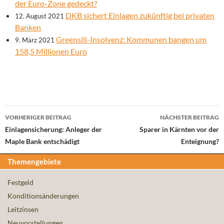
der Euro-Zone gedeckt?
DKB sichert Einlagen zukünftig bei privaten
12. August 2021
Banken
Greensill-Insolvenz: Kommunen bangen um
9. März 2021
158,5 Millionen Euro
Beitrags-
VORHERIGER BEITRAG
NÄCHSTER BEITRAG
Navigation
Einlagensicherung: Anleger der
Sparer in Kärnten vor der
Maple Bank entschädigt
Enteignung?
Themengebiete
Festgeld
Konditionsänderungen
Leitzinsen
Neuvorstellungen