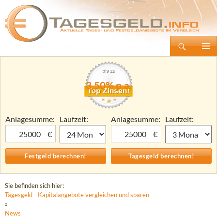
Suchen
Tagesgeld.info – Tagesgeldkonten vergleichen und Tagesgeld-Zinsen berechnen
Zum
Primäre
Inhalt
Menü
springen
3,50% p.a.
Anlagesumme:
Laufzeit:
Anlagesumme:
Laufzeit:
€
€
Sie befinden sich hier:
Tagesgeld - Kapitalangebote vergleichen und sparen
»
News