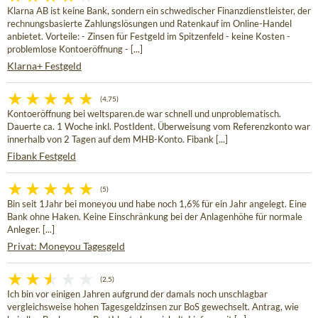
Klarna AB ist keine Bank, sondern ein schwedischer Finanzdienstleister, der
rechnungsbasierte Zahlungslösungen und Ratenkauf im Online-Handel
anbietet. Vorteile: - Zinsen für Festgeld im Spitzenfeld - keine Kosten -
problemlose Kontoeröffnung - [...]
Klarna+ Festgeld
(4,75)
Kontoeröffnung bei weltsparen.de war schnell und unproblematisch.
Dauerte ca. 1 Woche inkl. PostIdent. Überweisung vom Referenzkonto war
innerhalb von 2 Tagen auf dem MHB-Konto. Fibank [...]
Fibank Festgeld
(5)
Bin seit 1Jahr bei moneyou und habe noch 1,6% für ein Jahr angelegt. Eine
Bank ohne Haken. Keine Einschränkung bei der Anlagenhöhe für normale
Anleger. [...]
Privat: Moneyou Tagesgeld
(2,5)
Ich bin vor einigen Jahren aufgrund der damals noch unschlagbar
vergleichsweise hohen Tagesgeldzinsen zur BoS gewechselt. Antrag, wie