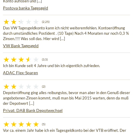
Konto auflösen und [...]
Postova banka Tagesgeld
(2,25)
Das VW Tagesgeldkonto kann ich nicht weiteremfehlen. Kontoeröffnung
durch umständliches Postident . (10 Tage) Nach 4 Monaten nur noch 0,3 %
Zinsen.!!!! Was soll das. Hier wird [...]
VW Bank Tagesgeld
(3,5)
Ich bin Kunde seit 4 Jahre und bin ich eigentlich zufrieden.
ADAC Flex-Sparen
(2)
Depoteröffnung ging alles reibungslos, bevor man aber in den Genuß dieser
angebotenen Zinsen kommt, muß man bis Mai 2015 warten, denn da muß
der Depotwert [...]
Privat: DAB Bank Depotwechsel
(5)
Vor ca. einem Jahr habe ich ein Tagesgeldkonto bei der VTB eröffnet. Der