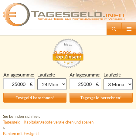
Suchen
Tagesgeld.info – Tagesgeldkonten vergleichen und Tagesgeld-Zinsen berechnen
Zum
Primäre
Inhalt
Menü
springen
3,50% p.a.
Anlagesumme:
Laufzeit:
Anlagesumme:
Laufzeit:
€
€
Sie befinden sich hier:
Tagesgeld - Kapitalangebote vergleichen und sparen
»
Banken mit Festgeld