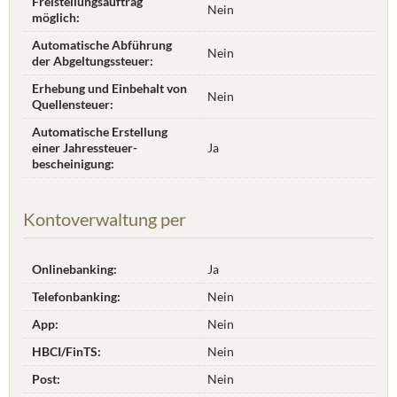
Freistellungsauftrag
Nein
möglich:
Automatische Abführung
Nein
der Abgeltungssteuer:
Erhebung und Einbehalt von
Nein
Quellensteuer:
Automatische Erstellung
einer Jahres­steuer­
Ja
bescheinigung:
Kontoverwaltung per
Onlinebanking:
Ja
Telefonbanking:
Nein
App:
Nein
HBCI/FinTS:
Nein
Post:
Nein