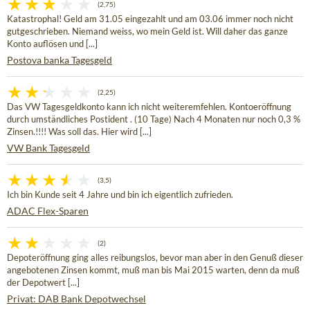
(2,75)
Katastrophal! Geld am 31.05 eingezahlt und am 03.06 immer noch nicht
gutgeschrieben. Niemand weiss, wo mein Geld ist. Will daher das ganze
Konto auflösen und [...]
Postova banka Tagesgeld
(2,25)
Das VW Tagesgeldkonto kann ich nicht weiteremfehlen. Kontoeröffnung
durch umständliches Postident . (10 Tage) Nach 4 Monaten nur noch 0,3 %
Zinsen.!!!! Was soll das. Hier wird [...]
VW Bank Tagesgeld
(3,5)
Ich bin Kunde seit 4 Jahre und bin ich eigentlich zufrieden.
ADAC Flex-Sparen
(2)
Depoteröffnung ging alles reibungslos, bevor man aber in den Genuß dieser
angebotenen Zinsen kommt, muß man bis Mai 2015 warten, denn da muß
der Depotwert [...]
Privat: DAB Bank Depotwechsel