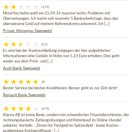
(1,75)
MoneYou hatte wohl am 25.09.14 massive techn. Probleme mit
Überweisungen. Ich warte seit nunmehr 5 Bankarbeitstage, dass das
überwiesene Geld auf meinem Referenzkonto ankommt. Ich [...]
Privat: Moneyou Tagesgeld
(2,5)
Es wird bei der Kontoschließung entgegen der hier aufgeführten
Informationen eine Gebühr in Höhe von 5,23 Euro erhoben. Dies geht
weder aus dem Preis- und [...]
Audi Bank Tagesgeld
(5)
Bester Service bei besten Konditionen. Besser geht es zur Zeit nicht!
Renault Bank Tagesgeld
(3,75)
Klarna AB ist keine Bank, sondern ein schwedischer Finanzdienstleister, der
rechnungsbasierte Zahlungslösungen und Ratenkauf im Online-Handel
anbietet. Vorteile: - Zinsen für Festgeld im Spitzenfeld - keine Kosten -
problemlose Kontoeröffnung - [...]