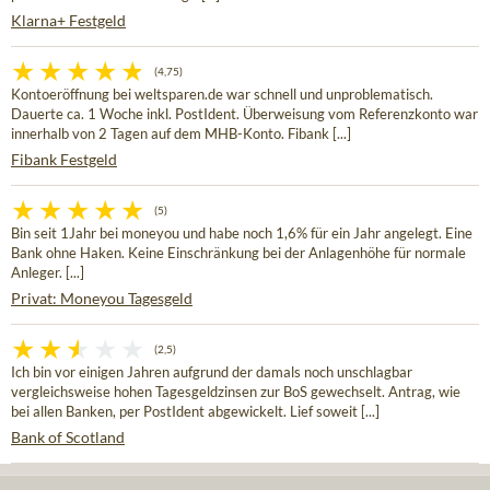
Klarna+ Festgeld
(4,75)
Kontoeröffnung bei weltsparen.de war schnell und unproblematisch.
Dauerte ca. 1 Woche inkl. PostIdent. Überweisung vom Referenzkonto war
innerhalb von 2 Tagen auf dem MHB-Konto. Fibank [...]
Fibank Festgeld
(5)
Bin seit 1Jahr bei moneyou und habe noch 1,6% für ein Jahr angelegt. Eine
Bank ohne Haken. Keine Einschränkung bei der Anlagenhöhe für normale
Anleger. [...]
Privat: Moneyou Tagesgeld
(2,5)
Ich bin vor einigen Jahren aufgrund der damals noch unschlagbar
vergleichsweise hohen Tagesgeldzinsen zur BoS gewechselt. Antrag, wie
bei allen Banken, per PostIdent abgewickelt. Lief soweit [...]
Bank of Scotland