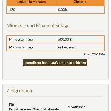
Laufzeit in Monaten
Zinssatz
120
0,00%
Mindest- und Maximaleinlage
Mindesteinlage
500,00 €
Maximaleinlage
unbegrenzt
Stand: 07.08.2026
comdirect bank Laufzeitkonto eröffnen
Zielgruppen
Für
Privatkunde
Privatpersonen/Geschäftskunden: