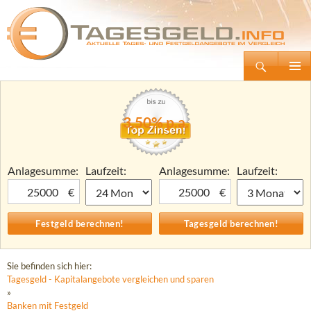
Suchen
Tagesgeld.info – Tagesgeldkonten vergleichen und Tagesgeld-Zinsen berechnen
Zum
Primäre
Inhalt
Menü
springen
3,50% p.a.
Anlagesumme:
Laufzeit:
Anlagesumme:
Laufzeit:
€
€
Sie befinden sich hier:
Tagesgeld - Kapitalangebote vergleichen und sparen
»
Banken mit Festgeld