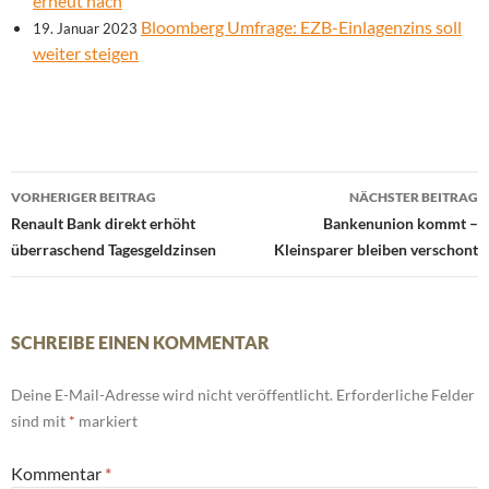
erneut nach
Bloomberg Umfrage: EZB-Einlagenzins soll
19. Januar 2023
weiter steigen
Beitrags-
VORHERIGER BEITRAG
NÄCHSTER BEITRAG
Navigation
Renault Bank direkt erhöht
Bankenunion kommt –
überraschend Tagesgeldzinsen
Kleinsparer bleiben verschont
SCHREIBE EINEN KOMMENTAR
Deine E-Mail-Adresse wird nicht veröffentlicht.
Erforderliche Felder
sind mit
*
markiert
Kommentar
*