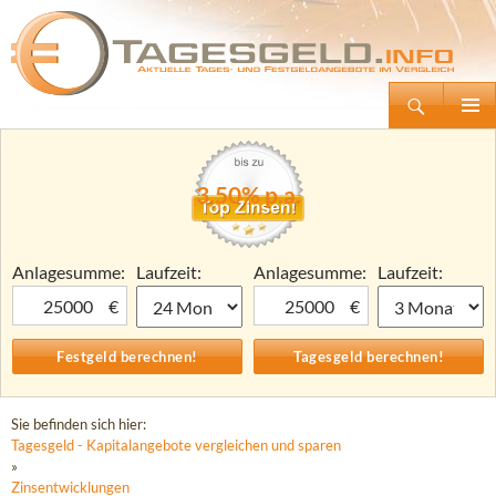
Suchen
Tagesgeld.info – Tagesgeldkonten vergleichen und Tagesgeld-Zinsen berechnen
Zum
Primäre
Inhalt
Menü
springen
3,50% p.a.
Anlagesumme:
Laufzeit:
Anlagesumme:
Laufzeit:
€
€
Sie befinden sich hier:
Tagesgeld - Kapitalangebote vergleichen und sparen
»
Zinsentwicklungen