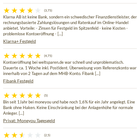
(3,75)
Klarna AB ist keine Bank, sondern ein schwedischer Finanzdienstleister, der
rechnungsbasierte Zahlungslösungen und Ratenkauf im Online-Handel
anbietet. Vorteile: - Zinsen für Festgeld im Spitzenfeld - keine Kosten -
problemlose Kontoeröffnung - [...]
Klarna+ Festgeld
(4,75)
Kontoeröffnung bei weltsparen.de war schnell und unproblematisch.
Dauerte ca. 1 Woche inkl. PostIdent. Überweisung vom Referenzkonto war
innerhalb von 2 Tagen auf dem MHB-Konto. Fibank [...]
Fibank Festgeld
(5)
Bin seit 1Jahr bei moneyou und habe noch 1,6% für ein Jahr angelegt. Eine
Bank ohne Haken. Keine Einschränkung bei der Anlagenhöhe für normale
Anleger. [...]
Privat: Moneyou Tagesgeld
(2,5)