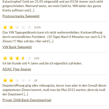
Katastrophal! Geld am 31.05 eingezahlt und am 03.06 immer noch nicht
gutgeschrieben. Niemand weiss, wo mein Geld ist. Will daher das ganze
Konto auflösen und [...]
Postova banka Tagesgeld
(2,25)
Das VW Tagesgeldkonto kann ich nicht weiteremfehlen. Kontoeröffnung
durch umständliches Postident . (10 Tage) Nach 4 Monaten nur noch 0,3 %
Zinsen.!!!! Was soll das. Hier wird [...]
VW Bank Tagesgeld
(3,5)
Ich bin Kunde seit 4 Jahre und bin ich eigentlich zufrieden.
ADAC Flex-Sparen
(2)
Depoteröffnung ging alles reibungslos, bevor man aber in den Genuß dieser
angebotenen Zinsen kommt, muß man bis Mai 2015 warten, denn da muß
der Depotwert [...]
Privat: DAB Bank Depotwechsel