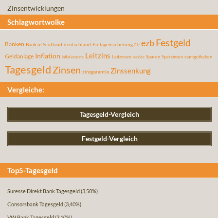
Zinsentwicklungen
Schlagwortwolke
Festgeld
ezb
Banken
Bank of Scotland
deutschland
Einlagensicherung
EU
Leitzins
Inflation
Geldanlage
Leitzinsen
Sparen
Sparzinsen
startguthaben
inflationsrate
rendite
Tagesgeld
Zinsen
Zinssenkung
zinsgarantie
Vergleiche:
Tagesgeld-Vergleich
Festgeld-Vergleich
Top5-Tagesgeld
Suresse Direkt Bank Tagesgeld
(3,50%)
Consorsbank Tagesgeld
(3,40%)
VW Bank Tagesgeld
(3,10%)