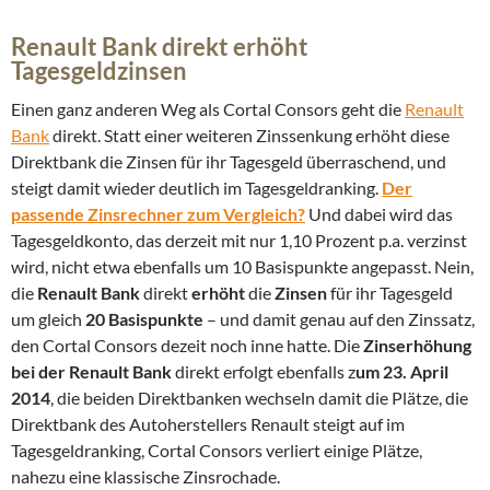
Renault Bank direkt erhöht
Tagesgeldzinsen
Einen ganz anderen Weg als Cortal Consors geht die
Renault
Bank
direkt. Statt einer weiteren Zinssenkung erhöht diese
Direktbank die Zinsen für ihr Tagesgeld überraschend, und
steigt damit wieder deutlich im Tagesgeldranking.
Der
passende Zinsrechner zum Vergleich?
Und dabei wird das
Tagesgeldkonto, das derzeit mit nur 1,10 Prozent p.a. verzinst
wird, nicht etwa ebenfalls um 10 Basispunkte angepasst. Nein,
die
Renault Bank
direkt
erhöht
die
Zinsen
für ihr Tagesgeld
um gleich
20 Basispunkte
– und damit genau auf den Zinssatz,
den Cortal Consors dezeit noch inne hatte. Die
Zinserhöhung
bei der Renault Bank
direkt erfolgt ebenfalls z
um 23. April
2014
, die beiden Direktbanken wechseln damit die Plätze, die
Direktbank des Autoherstellers Renault steigt auf im
Tagesgeldranking, Cortal Consors verliert einige Plätze,
nahezu eine klassische Zinsrochade.