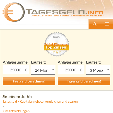
Suchen
Tagesgeld.info – Tagesgeldkonten vergleichen und Tagesgeld-Zinsen berechnen
Zum
Primäre
Inhalt
Menü
springen
3,50% p.a.
Anlagesumme:
Laufzeit:
Anlagesumme:
Laufzeit:
€
€
Sie befinden sich hier:
Tagesgeld - Kapitalangebote vergleichen und sparen
»
Zinsentwicklungen