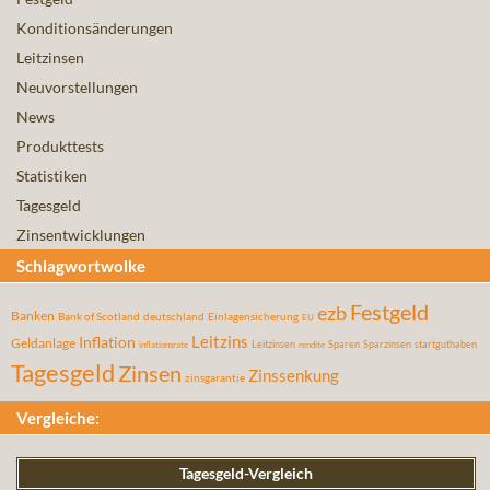
Konditionsänderungen
Leitzinsen
Neuvorstellungen
News
Produkttests
Statistiken
Tagesgeld
Zinsentwicklungen
Schlagwortwolke
Festgeld
ezb
Banken
Bank of Scotland
deutschland
Einlagensicherung
EU
Leitzins
Inflation
Geldanlage
Leitzinsen
Sparen
Sparzinsen
startguthaben
inflationsrate
rendite
Tagesgeld
Zinsen
Zinssenkung
zinsgarantie
Vergleiche:
Tagesgeld-Vergleich