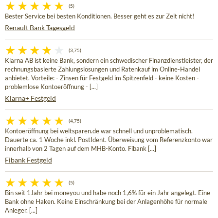
(5)
Bester Service bei besten Konditionen. Besser geht es zur Zeit nicht!
Renault Bank Tagesgeld
(3,75)
Klarna AB ist keine Bank, sondern ein schwedischer Finanzdienstleister, der
rechnungsbasierte Zahlungslösungen und Ratenkauf im Online-Handel
anbietet. Vorteile: - Zinsen für Festgeld im Spitzenfeld - keine Kosten -
problemlose Kontoeröffnung - [...]
Klarna+ Festgeld
(4,75)
Kontoeröffnung bei weltsparen.de war schnell und unproblematisch.
Dauerte ca. 1 Woche inkl. PostIdent. Überweisung vom Referenzkonto war
innerhalb von 2 Tagen auf dem MHB-Konto. Fibank [...]
Fibank Festgeld
(5)
Bin seit 1Jahr bei moneyou und habe noch 1,6% für ein Jahr angelegt. Eine
Bank ohne Haken. Keine Einschränkung bei der Anlagenhöhe für normale
Anleger. [...]