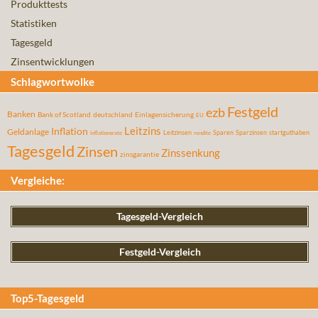
Produkttests
Statistiken
Tagesgeld
Zinsentwicklungen
Schlagwortwolke
Festgeld
ezb
Banken
Bank of Scotland
deutschland
Einlagensicherung
EU
Leitzins
Inflation
Geldanlage
Leitzinsen
Sparen
Sparzinsen
startguthaben
inflationsrate
rendite
Tagesgeld
Zinsen
Zinssenkung
zinsgarantie
Vergleiche:
Tagesgeld-Vergleich
Festgeld-Vergleich
Top5-Tagesgeld