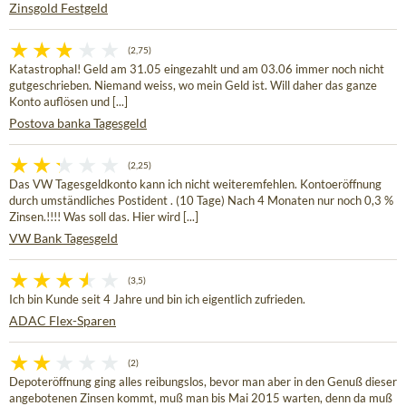
Zinsgold Festgeld
(2,75)
Katastrophal! Geld am 31.05 eingezahlt und am 03.06 immer noch nicht
gutgeschrieben. Niemand weiss, wo mein Geld ist. Will daher das ganze
Konto auflösen und [...]
Postova banka Tagesgeld
(2,25)
Das VW Tagesgeldkonto kann ich nicht weiteremfehlen. Kontoeröffnung
durch umständliches Postident . (10 Tage) Nach 4 Monaten nur noch 0,3 %
Zinsen.!!!! Was soll das. Hier wird [...]
VW Bank Tagesgeld
(3,5)
Ich bin Kunde seit 4 Jahre und bin ich eigentlich zufrieden.
ADAC Flex-Sparen
(2)
Depoteröffnung ging alles reibungslos, bevor man aber in den Genuß dieser
angebotenen Zinsen kommt, muß man bis Mai 2015 warten, denn da muß