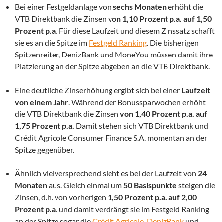
Bei einer Festgeldanlage von
sechs Monaten
erhöht die
VTB Direktbank die Zinsen v
on 1,10 Prozent p.a. auf 1,50
Prozent p.a.
Für diese Laufzeit und diesem Zinssatz schafft
sie es an die Spitze im
Festgeld Ranking
. Die bisherigen
Spitzenreiter, DenizBank und MoneYou müssen damit ihre
Platzierung an der Spitze abgeben an die VTB Direktbank.
Eine deutliche Zinserhöhung ergibt sich bei einer
Laufzeit
von einem Jahr
. Während der Bonussparwochen erhöht
die VTB Direktbank die Zinsen
von 1,40 Prozent p.a. auf
1,75 Prozent p.a.
Damit stehen sich VTB Direktbank und
Crédit Agricole Consumer Finance S.A. momentan an der
Spitze gegenüber.
Ähnlich vielversprechend sieht es bei der Laufzeit von
24
Monaten
aus. Gleich einmal um
50 Basispunkte
steigen die
Zinsen, d.h. von vorherigen
1,50 Prozent p.a. auf 2,00
Prozent p.a.
und damit verdrängt sie im Festgeld Ranking
an der Spitze sogar die
Crédit Agricole
,
DenizBank
und