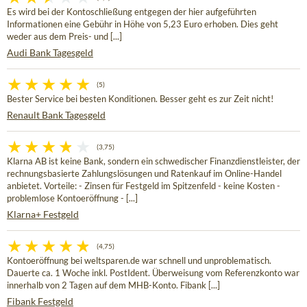
Es wird bei der Kontoschließung entgegen der hier aufgeführten
Informationen eine Gebühr in Höhe von 5,23 Euro erhoben. Dies geht
weder aus dem Preis- und [...]
Audi Bank Tagesgeld
(5)
Bester Service bei besten Konditionen. Besser geht es zur Zeit nicht!
Renault Bank Tagesgeld
(3,75)
Klarna AB ist keine Bank, sondern ein schwedischer Finanzdienstleister, der
rechnungsbasierte Zahlungslösungen und Ratenkauf im Online-Handel
anbietet. Vorteile: - Zinsen für Festgeld im Spitzenfeld - keine Kosten -
problemlose Kontoeröffnung - [...]
Klarna+ Festgeld
(4,75)
Kontoeröffnung bei weltsparen.de war schnell und unproblematisch.
Dauerte ca. 1 Woche inkl. PostIdent. Überweisung vom Referenzkonto war
innerhalb von 2 Tagen auf dem MHB-Konto. Fibank [...]
Fibank Festgeld