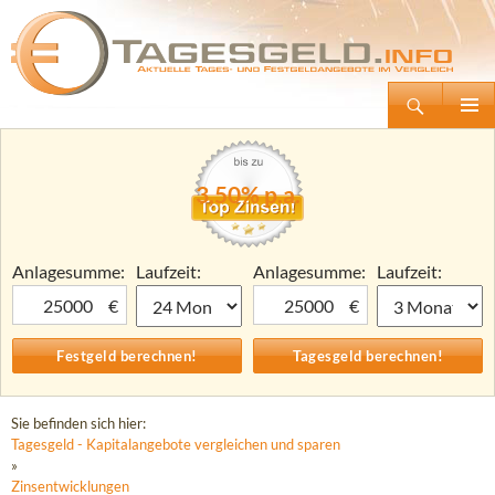
Suchen
Tagesgeld.info – Tagesgeldkonten vergleichen und Tagesgeld-Zinsen berechnen
Zum
Primäre
Inhalt
Menü
springen
3,50% p.a.
Anlagesumme:
Laufzeit:
Anlagesumme:
Laufzeit:
€
€
Sie befinden sich hier:
Tagesgeld - Kapitalangebote vergleichen und sparen
»
Zinsentwicklungen