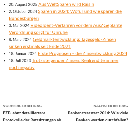
Aus WeltSparen wird Raisin
20. August 2025
Sparen in 2024: Wofür und wie sparen die
2. Oktober 2024
Bundesbürger?
VideoIdent-Verfahren vor dem Aus? Geplante
3. Mai 2024
Verordnung sorgt für Unruhe
Geldmarktentwicklung: Tagesgeld-Zinsen
8. März 2024
sinken erstmals seit Ende 2021
Erste Prognosen – die Zinsentwicklung 2024
18. Januar 2024
Trotz steigender Zinsen: Realrendite immer
18. Juli 2023
noch negativ
Beitrags-
VORHERIGER BEITRAG
NÄCHSTER BEITRAG
Navigation
EZB lehnt detailliertere
Bankenstresstest 2014: Wie viele
Protokolle der Ratssitzungen ab
Banken werden durchfallen?