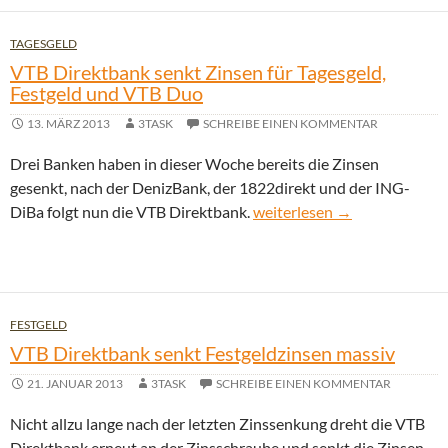
TAGESGELD
VTB Direktbank senkt Zinsen für Tagesgeld,
Festgeld und VTB Duo
13. MÄRZ 2013
3TASK
SCHREIBE EINEN KOMMENTAR
Drei Banken haben in dieser Woche bereits die Zinsen
gesenkt, nach der DenizBank, der 1822direkt und der ING-
VTB Direktbank senkt Zinsen
DiBa folgt nun die VTB Direktbank.
weiterlesen
→
FESTGELD
VTB Direktbank senkt Festgeldzinsen massiv
21. JANUAR 2013
3TASK
SCHREIBE EINEN KOMMENTAR
Nicht allzu lange nach der letzten Zinssenkung dreht die VTB
Direktbank erneut an der Zinsschraube und senkt die Zinsen