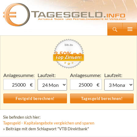
Suchen
Tagesgeld.info – Tagesgeldkonten vergleichen und Tagesgeld-Zinsen berechnen
Zum
Primäre
Inhalt
Menü
springen
3,50% p.a.
Anlagesumme:
Laufzeit:
Anlagesumme:
Laufzeit:
€
€
Sie befinden sich hier:
Tagesgeld - Kapitalangebote vergleichen und sparen
» Beiträge mit dem Schlagwort "VTB Direktbank"