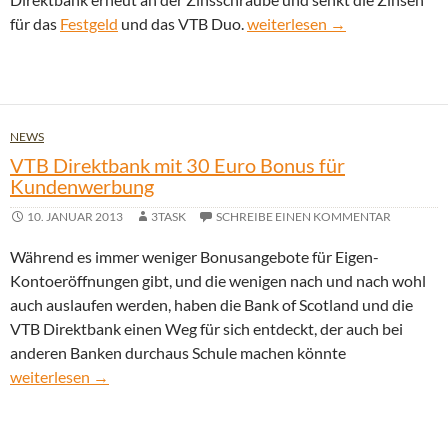
VTB Direktbank senkt Festge
für das
Festgeld
und das VTB Duo.
weiterlesen
→
NEWS
VTB Direktbank mit 30 Euro Bonus für
Kundenwerbung
10. JANUAR 2013
3TASK
SCHREIBE EINEN KOMMENTAR
Während es immer weniger Bonusangebote für Eigen-
Kontoeröffnungen gibt, und die wenigen nach und nach wohl
auch auslaufen werden, haben die Bank of Scotland und die
VTB Direktbank einen Weg für sich entdeckt, der auch bei
anderen Banken durchaus Schule machen könnte
VTB Direktbank mit 30 Euro Bonus für Kundenwerbung
weiterlesen
→