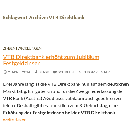
Schlagwort-Archive: VTB Direktbank
ZINSENTWICKLUNGEN
VTB Direktbank erhöht zum Jubiläum
Festgeldzinsen
2. APRIL 2014
3TASK
SCHREIBE EINEN KOMMENTAR
Drei Jahre lang ist die VTB Direktbank nun auf dem deutschen
Markt tätig. Ein guter Grund für die Zweigniederlassung der
VTB Bank (Austria) AG, dieses Jubiläum auch gebühren zu
feiern. Deshalb gibt es, pünktlich zum 3. Geburtstag, eine
Erhöhung der Festgeldzinsen bei der VTB Direktbank
.
VTB Direktbank erhöht zum Jubiläum Festgeldzinsen
weiterlesen
→