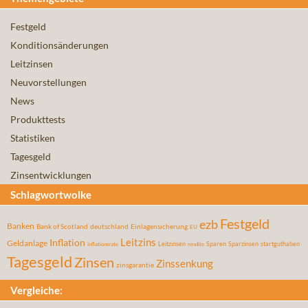
Festgeld
Konditionsänderungen
Leitzinsen
Neuvorstellungen
News
Produkttests
Statistiken
Tagesgeld
Zinsentwicklungen
Schlagwortwolke
Festgeld
ezb
Banken
Bank of Scotland
deutschland
Einlagensicherung
EU
Leitzins
Inflation
Geldanlage
Leitzinsen
Sparen
Sparzinsen
startguthaben
inflationsrate
rendite
Tagesgeld
Zinsen
Zinssenkung
zinsgarantie
Vergleiche: