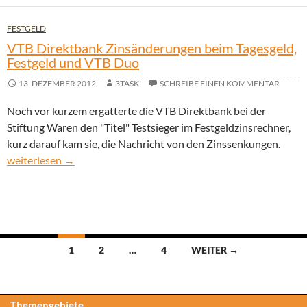
FESTGELD
VTB Direktbank Zinsänderungen beim Tagesgeld,
Festgeld und VTB Duo
13. DEZEMBER 2012
3TASK
SCHREIBE EINEN KOMMENTAR
Noch vor kurzem ergatterte die VTB Direktbank bei der
Stiftung Waren den "Titel" Testsieger im Festgeldzinsrechner,
kurz darauf kam sie, die Nachricht von den Zinssenkungen.
VTB Direktbank Zinsänderungen beim Tagesgeld, Festgeld und
weiterlesen
→
Beitragsnavigation
1
2
…
4
WEITER →
Themengebiete