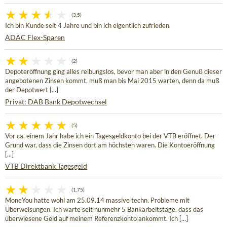
(3,5)
Ich bin Kunde seit 4 Jahre und bin ich eigentlich zufrieden.
ADAC Flex-Sparen
(2)
Depoteröffnung ging alles reibungslos, bevor man aber in den Genuß dieser
angebotenen Zinsen kommt, muß man bis Mai 2015 warten, denn da muß
der Depotwert [...]
Privat: DAB Bank Depotwechsel
(5)
Vor ca. einem Jahr habe ich ein Tagesgeldkonto bei der VTB eröffnet. Der
Grund war, dass die Zinsen dort am höchsten waren. Die Kontoeröffnung
[...]
VTB Direktbank Tagesgeld
(1,75)
MoneYou hatte wohl am 25.09.14 massive techn. Probleme mit
Überweisungen. Ich warte seit nunmehr 5 Bankarbeitstage, dass das
überwiesene Geld auf meinem Referenzkonto ankommt. Ich [...]