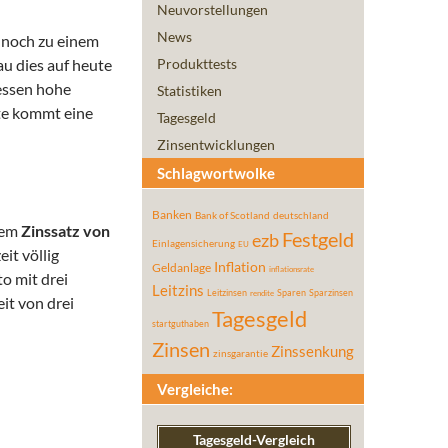
Neuvorstellungen
News
h noch zu einem
u dies auf heute
Produkttests
dessen hohe
Statistiken
ute kommt eine
Tagesgeld
Zinsentwicklungen
Schlagwortwolke
Banken
Bank of Scotland
deutschland
inem
Zinssatz von
Festgeld
ezb
Einlagensicherung
EU
it völlig
Inflation
Geldanlage
inflationsrate
o mit drei
Leitzins
Leitzinsen
Sparen
Sparzinsen
rendite
eit von drei
Tagesgeld
startguthaben
Zinsen
Zinssenkung
zinsgarantie
Vergleiche:
Tagesgeld-Vergleich