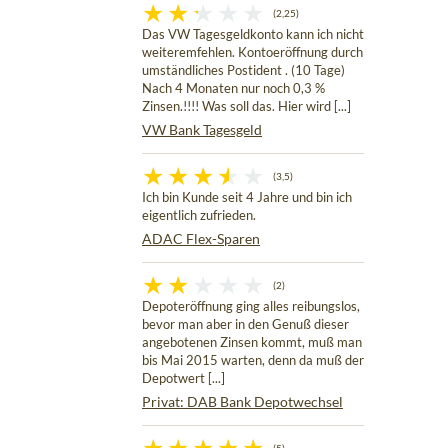
(2,25)
Das VW Tagesgeldkonto kann ich nicht
weiteremfehlen. Kontoeröffnung durch
umständliches Postident . (10 Tage)
Nach 4 Monaten nur noch 0,3 %
Zinsen.!!!! Was soll das. Hier wird [...]
VW Bank Tagesgeld
(3,5)
Ich bin Kunde seit 4 Jahre und bin ich
eigentlich zufrieden.
ADAC Flex-Sparen
(2)
Depoteröffnung ging alles reibungslos,
bevor man aber in den Genuß dieser
angebotenen Zinsen kommt, muß man
bis Mai 2015 warten, denn da muß der
Depotwert [...]
Privat: DAB Bank Depotwechsel