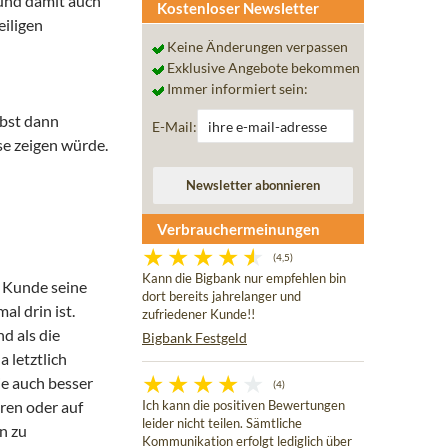
 und damit auch
Kostenloser Newsletter
eiligen
Keine Änderungen verpassen
Exklusive Angebote bekommen
Immer informiert sein:
lbst dann
E-Mail:
se zeigen würde.
Verbrauchermeinungen
(4,5)
Kann die Bigbank nur empfehlen bin
r Kunde seine
dort bereits jahrelanger und
al drin ist.
zufriedener Kunde!!
nd als die
Bigbank Festgeld
 letztlich
ie auch besser
(4)
ören oder auf
Ich kann die positiven Bewertungen
leider nicht teilen. Sämtliche
n zu
Kommunikation erfolgt lediglich über