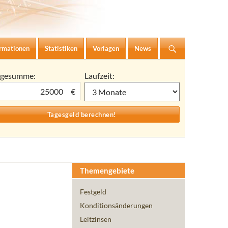
ormationen
Statistiken
Vorlagen
News
agesumme:
Laufzeit:
€
Themengebiete
Festgeld
Konditionsänderungen
Leitzinsen