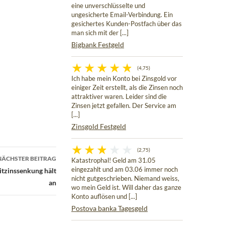
eine unverschlüsselte und
ungesicherte Email-Verbindung. Ein
gesichertes Kunden-Postfach über das
man sich mit der [...]
Bigbank Festgeld
(4,75)
Ich habe mein Konto bei Zinsgold vor
einiger Zeit erstellt, als die Zinsen noch
attraktiver waren. Leider sind die
Zinsen jetzt gefallen. Der Service am
[...]
Zinsgold Festgeld
(2,75)
NÄCHSTER BEITRAG
Katastrophal! Geld am 31.05
eingezahlt und am 03.06 immer noch
itzinssenkung hält
nicht gutgeschrieben. Niemand weiss,
an
wo mein Geld ist. Will daher das ganze
Konto auflösen und [...]
Postova banka Tagesgeld