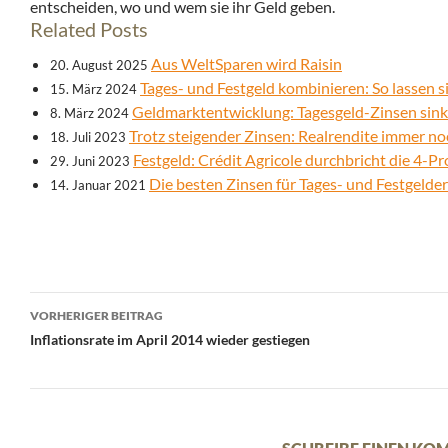
entscheiden, wo und wem sie ihr Geld geben.
Related Posts
Aus WeltSparen wird Raisin
20. August 2025
Tages- und Festgeld kombinieren: So lassen s
15. März 2024
Geldmarktentwicklung: Tagesgeld-Zinsen sink
8. März 2024
Trotz steigender Zinsen: Realrendite immer no
18. Juli 2023
Festgeld: Crédit Agricole durchbricht die 4-P
29. Juni 2023
Die besten Zinsen für Tages- und Festgelde
14. Januar 2021
Beitrags-
VORHERIGER BEITRAG
Navigation
Inflationsrate im April 2014 wieder gestiegen