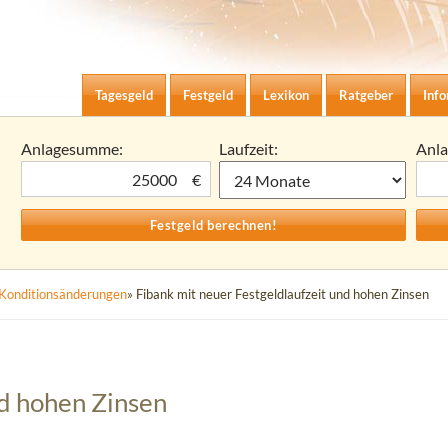
Zum Inhalt springen
agesgeld-Zinsen berechnen
Tagesgeld
Festgeld
Lexikon
Ratgeber
Inf
Anlagesumme:
Laufzeit:
Anl
€
Konditionsänderungen
» Fibank mit neuer Festgeldlaufzeit und hohen Zinsen
nd hohen Zinsen