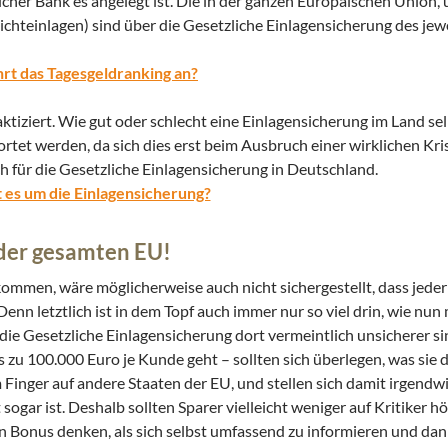
welcher Bank es angelegt ist. Die in der ganzen Europäischen Union,
chteinlagen) sind über die Gesetzliche Einlagensicherung des jew
rt das Tagesgeldranking an?
aktiziert. Wie gut oder schlecht eine Einlagensicherung im Land se
wortet werden, da sich dies erst beim Ausbruch einer wirklichen Kri
uch für die Gesetzliche Einlagensicherung in Deutschland.
 es um die Einlagensicherung?
 der gesamten EU!
mmen, wäre möglicherweise auch nicht sichergestellt, dass jede
nn letztlich ist in dem Topf auch immer nur so viel drin, wie nun m
l die Gesetzliche Einlagensicherung dort vermeintlich unsicherer si
 zu 100.000 Euro je Kunde geht – sollten sich überlegen, was sie da
em Finger auf andere Staaten der EU, und stellen sich damit irgendw
 sogar ist. Deshalb sollten Sparer vielleicht weniger auf Kritiker h
n Bonus denken, als sich selbst umfassend zu informieren und dan