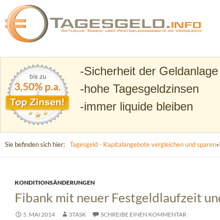
Suchen
Tagesgeld.info – Tagesgeldkonten vergleichen und T
Sicherheit der Geldanlage
3,50% p.a.
hohe Tagesgeldzinsen
immer liquide bleiben
Sie befinden sich hier:
Tagesgeld - Kapitalangebote vergleichen und sparen
»
KONDITIONSÄNDERUNGEN
Fibank mit neuer Festgeldlaufzeit u
5. MAI 2014
3TASK
SCHREIBE EINEN KOMMENTAR