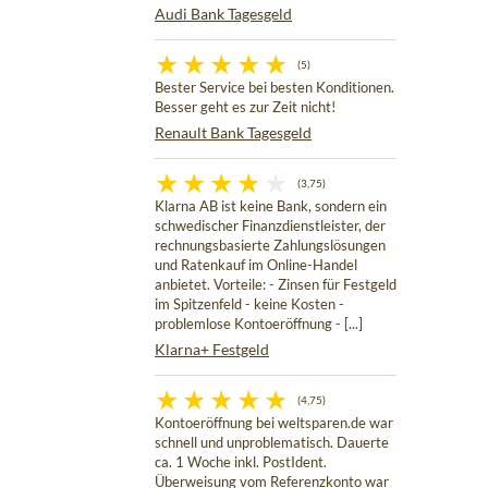
Audi Bank Tagesgeld
(5)
Bester Service bei besten Konditionen.
Besser geht es zur Zeit nicht!
Renault Bank Tagesgeld
(3,75)
Klarna AB ist keine Bank, sondern ein
schwedischer Finanzdienstleister, der
rechnungsbasierte Zahlungslösungen
und Ratenkauf im Online-Handel
anbietet. Vorteile: - Zinsen für Festgeld
im Spitzenfeld - keine Kosten -
problemlose Kontoeröffnung - [...]
Klarna+ Festgeld
(4,75)
Kontoeröffnung bei weltsparen.de war
schnell und unproblematisch. Dauerte
ca. 1 Woche inkl. PostIdent.
Überweisung vom Referenzkonto war