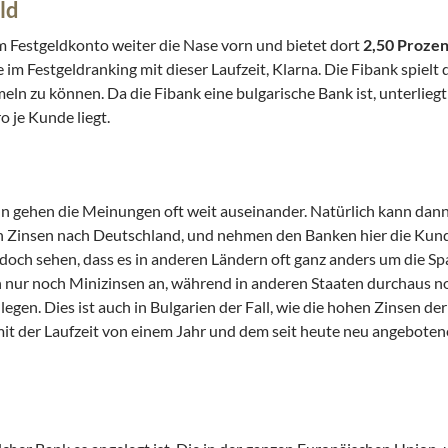
ld
m Festgeldkonto weiter die Nase vorn und bietet dort
2,50 Prozent
 im Festgeldranking mit dieser Laufzeit, Klarna. Die Fibank spielt
ln zu können. Da die Fibank eine bulgarische Bank ist, unterliegt
 je Kunde liegt.
 gehen die Meinungen oft weit auseinander. Natürlich kann dann
n Zinsen nach Deutschland, und nehmen den Banken hier die Kun
doch sehen, dass es in anderen Ländern oft ganz anders um die Spa
ich nur noch Minizinsen an, während in anderen Staaten durchaus 
nlegen. Dies ist auch in Bulgarien der Fall, wie die hohen Zinsen de
mit der Laufzeit von einem Jahr und dem seit heute neu angeboten