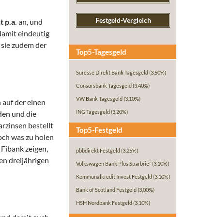
Festgeld-Vergleich
 p.a.
an, und
 damit eindeutig
 sie zudem der
Top5-Tagesgeld
Suresse Direkt Bank Tagesgeld
(3,50%)
Consorsbank Tagesgeld
(3,40%)
VW Bank Tagesgeld
(3,10%)
 auf der einen
ING Tagesgeld
(3,20%)
den und die
rzinsen bestellt
Top5-Festgeld
noch was zu holen
r Fibank zeigen,
pbbdirekt Festgeld
(3,25%)
en dreijährigen
Volkswagen Bank Plus Sparbrief
(3,10%)
Kommunalkredit Invest Festgeld
(3,10%)
Bank of Scotland Festgeld
(3,00%)
HSH Nordbank Festgeld
(3,10%)