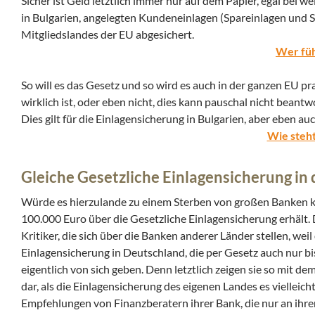
Sicher ist Geld letztlich immer nur auf dem Papier, egal bei 
in Bulgarien, angelegten Kundeneinlagen (Spareinlagen und Si
Mitgliedslandes der EU abgesichert.
Wer füh
So will es das Gesetz und so wird es auch in der ganzen EU pr
wirklich ist, oder eben nicht, dies kann pauschal nicht beant
Dies gilt für die Einlagensicherung in Bulgarien, aber eben a
Wie steht
Gleiche Gesetzliche Einlagensicherung in
Würde es hierzulande zu einem Sterben von großen Banken ko
100.000 Euro über die Gesetzliche Einlagensicherung erhält. De
Kritiker, die sich über die Banken anderer Länder stellen, wei
Einlagensicherung in Deutschland, die per Gesetz auch nur bis
eigentlich von sich geben. Denn letztlich zeigen sie so mit d
dar, als die Einlagensicherung des eigenen Landes es vielleicht
Empfehlungen von Finanzberatern ihrer Bank, die nur an ihre