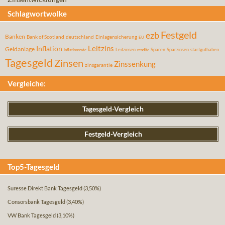
Schlagwortwolke
Festgeld
ezb
Banken
Bank of Scotland
deutschland
Einlagensicherung
EU
Leitzins
Inflation
Geldanlage
Leitzinsen
Sparen
Sparzinsen
startguthaben
inflationsrate
rendite
Tagesgeld
Zinsen
Zinssenkung
zinsgarantie
Vergleiche:
Tagesgeld-Vergleich
Festgeld-Vergleich
Top5-Tagesgeld
Suresse Direkt Bank Tagesgeld
(3,50%)
Consorsbank Tagesgeld
(3,40%)
VW Bank Tagesgeld
(3,10%)