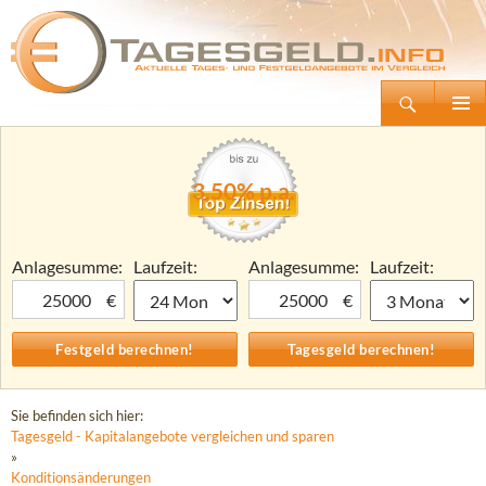
Suchen
Tagesgeld.info – Tagesgeldkonten vergleichen und Tagesgeld-Zinsen berechnen
Zum
Primäre
Inhalt
Menü
springen
3,50% p.a.
Anlagesumme:
Laufzeit:
Anlagesumme:
Laufzeit:
€
€
Sie befinden sich hier:
Tagesgeld - Kapitalangebote vergleichen und sparen
»
Konditionsänderungen