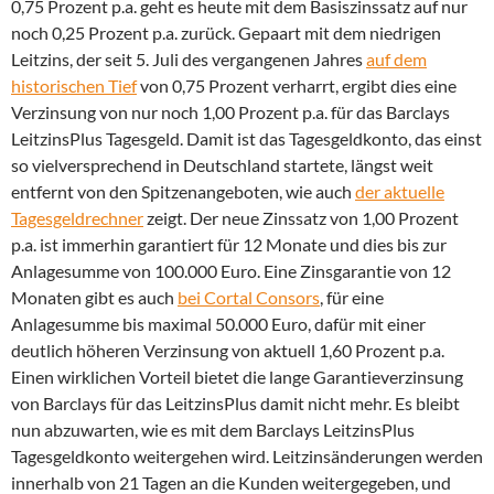
0,75 Prozent p.a. geht es heute mit dem Basiszinssatz auf nur
noch 0,25 Prozent p.a. zurück. Gepaart mit dem niedrigen
Leitzins, der seit 5. Juli des vergangenen Jahres
auf dem
historischen Tief
von 0,75 Prozent verharrt, ergibt dies eine
Verzinsung von nur noch 1,00 Prozent p.a. für das Barclays
LeitzinsPlus Tagesgeld. Damit ist das Tagesgeldkonto, das einst
so vielversprechend in Deutschland startete, längst weit
entfernt von den Spitzenangeboten, wie auch
der aktuelle
Tagesgeldrechner
zeigt. Der neue Zinssatz von 1,00 Prozent
p.a. ist immerhin garantiert für 12 Monate und dies bis zur
Anlagesumme von 100.000 Euro. Eine Zinsgarantie von 12
Monaten gibt es auch
bei Cortal Consors
, für eine
Anlagesumme bis maximal 50.000 Euro, dafür mit einer
deutlich höheren Verzinsung von aktuell 1,60 Prozent p.a.
Einen wirklichen Vorteil bietet die lange Garantieverzinsung
von Barclays für das LeitzinsPlus damit nicht mehr. Es bleibt
nun abzuwarten, wie es mit dem Barclays LeitzinsPlus
Tagesgeldkonto weitergehen wird. Leitzinsänderungen werden
innerhalb von 21 Tagen an die Kunden weitergegeben, und