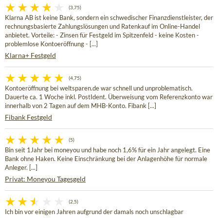
(3,75)
Klarna AB ist keine Bank, sondern ein schwedischer Finanzdienstleister, der
rechnungsbasierte Zahlungslösungen und Ratenkauf im Online-Handel
anbietet. Vorteile: - Zinsen für Festgeld im Spitzenfeld - keine Kosten -
problemlose Kontoeröffnung - [...]
Klarna+ Festgeld
(4,75)
Kontoeröffnung bei weltsparen.de war schnell und unproblematisch.
Dauerte ca. 1 Woche inkl. PostIdent. Überweisung vom Referenzkonto war
innerhalb von 2 Tagen auf dem MHB-Konto. Fibank [...]
Fibank Festgeld
(5)
Bin seit 1Jahr bei moneyou und habe noch 1,6% für ein Jahr angelegt. Eine
Bank ohne Haken. Keine Einschränkung bei der Anlagenhöhe für normale
Anleger. [...]
Privat: Moneyou Tagesgeld
(2,5)
Ich bin vor einigen Jahren aufgrund der damals noch unschlagbar