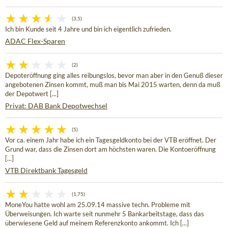
(3,5)
Ich bin Kunde seit 4 Jahre und bin ich eigentlich zufrieden.
ADAC Flex-Sparen
(2)
Depoteröffnung ging alles reibungslos, bevor man aber in den Genuß dieser
angebotenen Zinsen kommt, muß man bis Mai 2015 warten, denn da muß
der Depotwert [...]
Privat: DAB Bank Depotwechsel
(5)
Vor ca. einem Jahr habe ich ein Tagesgeldkonto bei der VTB eröffnet. Der
Grund war, dass die Zinsen dort am höchsten waren. Die Kontoeröffnung
[...]
VTB Direktbank Tagesgeld
(1,75)
MoneYou hatte wohl am 25.09.14 massive techn. Probleme mit
Überweisungen. Ich warte seit nunmehr 5 Bankarbeitstage, dass das
überwiesene Geld auf meinem Referenzkonto ankommt. Ich [...]