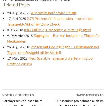
Related Posts
Aus WeltSparen wird Raisin
20. August 2025
2,75 Prozent für Neukunden – comdirect
17. Juni 2025
Tagesgeld-Aktion im Zins-Check
ING-DiBa: 2,0 Prozent p.a. aufs Tagesgeld
3. Juli 2018
Tagesgeld – Banken locken mit Zinsen für
9. Dezember 2015
Neukunden
Zinsen mit Bedingungen – Neukunden bei
26. August 2010
Tages- und Festgeld oft im Vorteil
Neu: Scalable Tagesgeld startet mit 2,50
17. März 2026
Prozent Zinsen
Beitrags-
VORHERIGER BEITRAG
NÄCHSTER BEITRAG
Navigation
Barclays senkt Zinsen beim
Zinssenkungen nehmen auch im