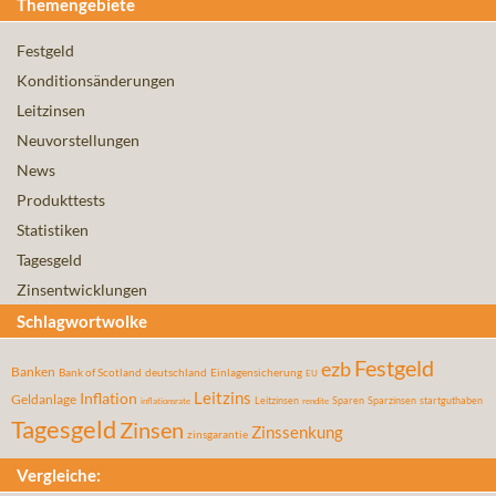
Themengebiete
Festgeld
Konditionsänderungen
Leitzinsen
Neuvorstellungen
News
Produkttests
Statistiken
Tagesgeld
Zinsentwicklungen
Schlagwortwolke
Festgeld
ezb
Banken
Bank of Scotland
deutschland
Einlagensicherung
EU
Leitzins
Inflation
Geldanlage
Leitzinsen
Sparen
Sparzinsen
startguthaben
inflationsrate
rendite
Tagesgeld
Zinsen
Zinssenkung
zinsgarantie
Vergleiche: