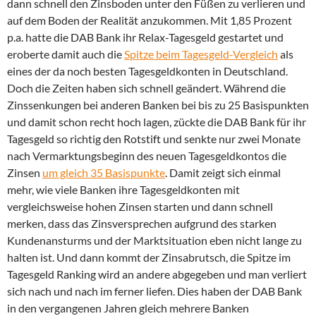
dann schnell den Zinsboden unter den Füßen zu verlieren und
auf dem Boden der Realität anzukommen.
Mit 1,85 Prozent
p.a. hatte die DAB Bank ihr Relax-Tagesgeld gestartet und
eroberte damit auch die
Spitze beim Tagesgeld-Vergleich
als
eines der da noch besten Tagesgeldkonten in Deutschland.
Doch die Zeiten haben sich schnell geändert. Während die
Zinssenkungen bei anderen Banken bei bis zu 25 Basispunkten
und damit schon recht hoch lagen, zückte die DAB Bank für ihr
Tagesgeld so richtig den Rotstift und senkte nur zwei Monate
nach Vermarktungsbeginn des neuen Tagesgeldkontos die
Zinsen
um gleich 35 Basispunkte
. Damit zeigt sich einmal
mehr, wie viele Banken ihre Tagesgeldkonten mit
vergleichsweise hohen Zinsen starten und dann schnell
merken, dass das Zinsversprechen aufgrund des starken
Kundenansturms und der Marktsituation eben nicht lange zu
halten ist. Und dann kommt der Zinsabrutsch, die Spitze im
Tagesgeld Ranking wird an andere abgegeben und man verliert
sich nach und nach im ferner liefen. Dies haben der DAB Bank
in den vergangenen Jahren gleich mehrere Banken