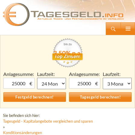
Suchen
Tagesgeld.info – Tagesgeldkonten vergleichen und Tagesgeld-Zinsen berechnen
Zum
Primäre
Inhalt
Menü
springen
3,50% p.a.
Anlagesumme:
Laufzeit:
Anlagesumme:
Laufzeit:
€
€
Sie befinden sich hier:
Tagesgeld - Kapitalangebote vergleichen und sparen
»
Konditionsänderungen