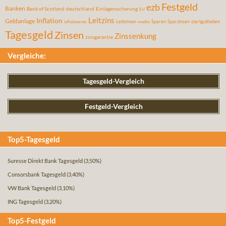
Festgeld
ezb
Banken
Bank of Scotland
deutschland
Einlagensicherung
EU
Leitzins
Inflation
Geldanlage
Leitzinsen
Sparen
Sparzinsen
startguthaben
inflationsrate
rendite
Tagesgeld
Zinsen
Zinssenkung
zinsgarantie
Vergleiche:
Tagesgeld-Vergleich
Festgeld-Vergleich
Top5-Tagesgeld
Suresse Direkt Bank Tagesgeld
(3,50%)
Consorsbank Tagesgeld
(3,40%)
VW Bank Tagesgeld
(3,10%)
ING Tagesgeld
(3,20%)
Top5-Festgeld