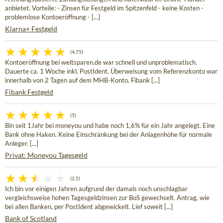
anbietet. Vorteile: - Zinsen für Festgeld im Spitzenfeld - keine Kosten -
problemlose Kontoeröffnung - [...]
Klarna+ Festgeld
(4,75)
Kontoeröffnung bei weltsparen.de war schnell und unproblematisch.
Dauerte ca. 1 Woche inkl. PostIdent. Überweisung vom Referenzkonto war
innerhalb von 2 Tagen auf dem MHB-Konto. Fibank [...]
Fibank Festgeld
(5)
Bin seit 1Jahr bei moneyou und habe noch 1,6% für ein Jahr angelegt. Eine
Bank ohne Haken. Keine Einschränkung bei der Anlagenhöhe für normale
Anleger. [...]
Privat: Moneyou Tagesgeld
(2,5)
Ich bin vor einigen Jahren aufgrund der damals noch unschlagbar
vergleichsweise hohen Tagesgeldzinsen zur BoS gewechselt. Antrag, wie
bei allen Banken, per PostIdent abgewickelt. Lief soweit [...]
Bank of Scotland