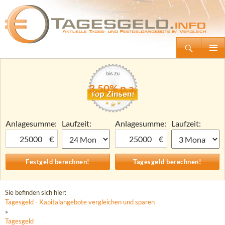
Suchen
Tagesgeld.info – Tagesgeldkonten vergleichen und Tagesgeld-Zinsen berechnen
Zum
Primäre
Inhalt
Menü
springen
3,50% p.a.
Anlagesumme:
Laufzeit:
Anlagesumme:
Laufzeit:
€
€
Sie befinden sich hier:
Tagesgeld - Kapitalangebote vergleichen und sparen
»
Tagesgeld