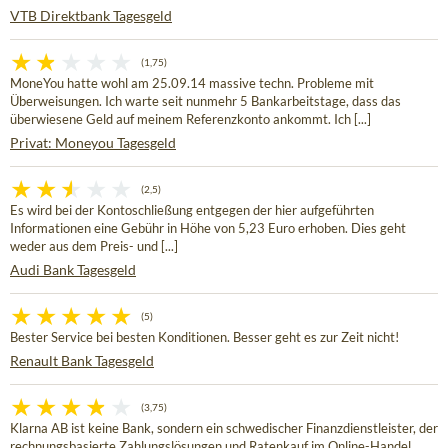
VTB Direktbank Tagesgeld
(1,75)
MoneYou hatte wohl am 25.09.14 massive techn. Probleme mit
Überweisungen. Ich warte seit nunmehr 5 Bankarbeitstage, dass das
überwiesene Geld auf meinem Referenzkonto ankommt. Ich [...]
Privat: Moneyou Tagesgeld
(2,5)
Es wird bei der Kontoschließung entgegen der hier aufgeführten
Informationen eine Gebühr in Höhe von 5,23 Euro erhoben. Dies geht
weder aus dem Preis- und [...]
Audi Bank Tagesgeld
(5)
Bester Service bei besten Konditionen. Besser geht es zur Zeit nicht!
Renault Bank Tagesgeld
(3,75)
Klarna AB ist keine Bank, sondern ein schwedischer Finanzdienstleister, der
rechnungsbasierte Zahlungslösungen und Ratenkauf im Online-Handel