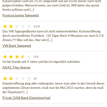
Katastrophal! Geld am 31.05 eingezahlt und am 03.06 immer noch nicht
gutgeschrieben. Niemand weiss, wo mein Geld ist. Will daher das ganze
Konto auflösen und [...]
Postova banka Tagesgeld
(2,25)
Das VW Tagesgeldkonto kann ich nicht weiteremfehlen. Kontoeröffnung
durch umständliches Postident . (10 Tage) Nach 4 Monaten nur noch 0,3 %
Zinsen.!!!! Was soll das. Hier wird [...]
VW Bank Tagesgeld
(3,5)
Ich bin Kunde seit 4 Jahre und bin ich eigentlich zufrieden.
ADAC Flex-Sparen
(2)
Depoteröffnung ging alles reibungslos, bevor man aber in den Genuß dieser
angebotenen Zinsen kommt, muß man bis Mai 2015 warten, denn da muß
der Depotwert [...]
Privat: DAB Bank Depotwechsel