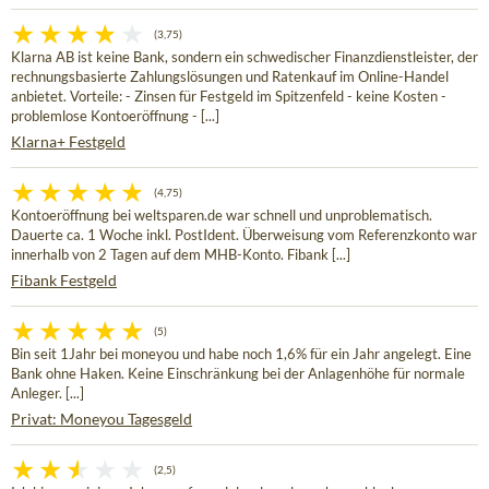
(3,75)
Klarna AB ist keine Bank, sondern ein schwedischer Finanzdienstleister, der
rechnungsbasierte Zahlungslösungen und Ratenkauf im Online-Handel
anbietet. Vorteile: - Zinsen für Festgeld im Spitzenfeld - keine Kosten -
problemlose Kontoeröffnung - [...]
Klarna+ Festgeld
(4,75)
Kontoeröffnung bei weltsparen.de war schnell und unproblematisch.
Dauerte ca. 1 Woche inkl. PostIdent. Überweisung vom Referenzkonto war
innerhalb von 2 Tagen auf dem MHB-Konto. Fibank [...]
Fibank Festgeld
(5)
Bin seit 1Jahr bei moneyou und habe noch 1,6% für ein Jahr angelegt. Eine
Bank ohne Haken. Keine Einschränkung bei der Anlagenhöhe für normale
Anleger. [...]
Privat: Moneyou Tagesgeld
(2,5)