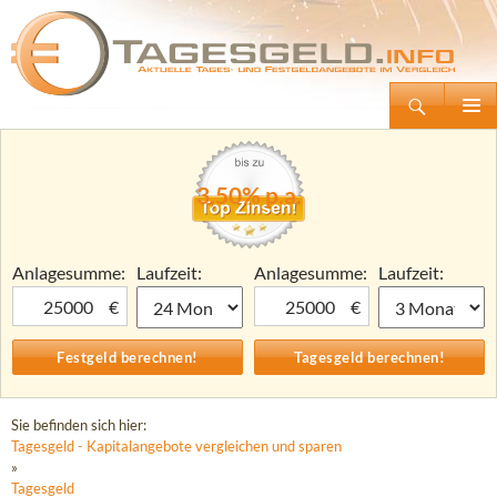
Suchen
Tagesgeld.info – Tagesgeldkonten vergleichen und Tagesgeld-Zinsen berechnen
Zum
Primäre
Inhalt
Menü
springen
3,50% p.a.
Anlagesumme:
Laufzeit:
Anlagesumme:
Laufzeit:
€
€
Sie befinden sich hier:
Tagesgeld - Kapitalangebote vergleichen und sparen
»
Tagesgeld