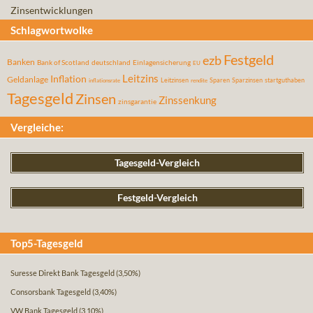
Zinsentwicklungen
Schlagwortwolke
Festgeld
ezb
Banken
Bank of Scotland
deutschland
Einlagensicherung
EU
Leitzins
Inflation
Geldanlage
Leitzinsen
Sparen
Sparzinsen
startguthaben
inflationsrate
rendite
Tagesgeld
Zinsen
Zinssenkung
zinsgarantie
Vergleiche:
Tagesgeld-Vergleich
Festgeld-Vergleich
Top5-Tagesgeld
Suresse Direkt Bank Tagesgeld
(3,50%)
Consorsbank Tagesgeld
(3,40%)
VW Bank Tagesgeld
(3,10%)