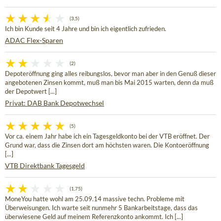
(3,5)
Ich bin Kunde seit 4 Jahre und bin ich eigentlich zufrieden.
ADAC Flex-Sparen
(2)
Depoteröffnung ging alles reibungslos, bevor man aber in den Genuß dieser
angebotenen Zinsen kommt, muß man bis Mai 2015 warten, denn da muß
der Depotwert [...]
Privat: DAB Bank Depotwechsel
(5)
Vor ca. einem Jahr habe ich ein Tagesgeldkonto bei der VTB eröffnet. Der
Grund war, dass die Zinsen dort am höchsten waren. Die Kontoeröffnung
[...]
VTB Direktbank Tagesgeld
(1,75)
MoneYou hatte wohl am 25.09.14 massive techn. Probleme mit
Überweisungen. Ich warte seit nunmehr 5 Bankarbeitstage, dass das
überwiesene Geld auf meinem Referenzkonto ankommt. Ich [...]