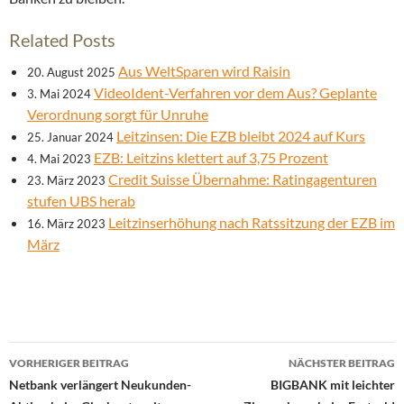
Related Posts
Aus WeltSparen wird Raisin
20. August 2025
VideoIdent-Verfahren vor dem Aus? Geplante
3. Mai 2024
Verordnung sorgt für Unruhe
Leitzinsen: Die EZB bleibt 2024 auf Kurs
25. Januar 2024
EZB: Leitzins klettert auf 3,75 Prozent
4. Mai 2023
Credit Suisse Übernahme: Ratingagenturen
23. März 2023
stufen UBS herab
Leitzinserhöhung nach Ratssitzung der EZB im
16. März 2023
März
Beitrags-
VORHERIGER BEITRAG
NÄCHSTER BEITRAG
Navigation
Netbank verlängert Neukunden-
BIGBANK mit leichter