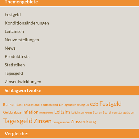
Themengebiete
Festgeld
Konditionsänderungen
Leitzinsen
Neuvorstellungen
News
Produkttests
Statistiken
Tagesgeld
Zinsentwicklungen
Schlagwortwolke
Festgeld
ezb
Banken
Bank of Scotland
deutschland
Einlagensicherung
EU
Leitzins
Inflation
Geldanlage
Leitzinsen
Sparen
Sparzinsen
startguthaben
inflationsrate
rendite
Tagesgeld
Zinsen
Zinssenkung
zinsgarantie
Vergleiche: