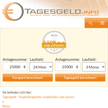
Suchen
Tagesgeld.info – Tagesgeldkonten vergleichen und Tagesgeld-Zinsen berechnen
Zum
Primäre
Inhalt
Menü
springen
3,50% p.a.
Anlagesumme:
Laufzeit:
Anlagesumme:
Laufzeit:
€
€
Sie befinden sich hier:
Tagesgeld - Kapitalangebote vergleichen und sparen
»
News