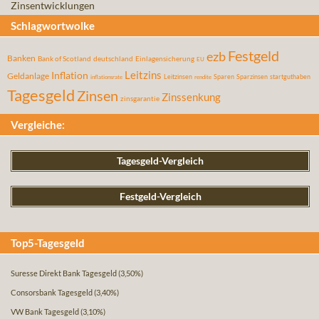
Zinsentwicklungen
Schlagwortwolke
Festgeld
ezb
Banken
Bank of Scotland
deutschland
Einlagensicherung
EU
Leitzins
Inflation
Geldanlage
Leitzinsen
Sparen
Sparzinsen
startguthaben
inflationsrate
rendite
Tagesgeld
Zinsen
Zinssenkung
zinsgarantie
Vergleiche:
Tagesgeld-Vergleich
Festgeld-Vergleich
Top5-Tagesgeld
Suresse Direkt Bank Tagesgeld
(3,50%)
Consorsbank Tagesgeld
(3,40%)
VW Bank Tagesgeld
(3,10%)