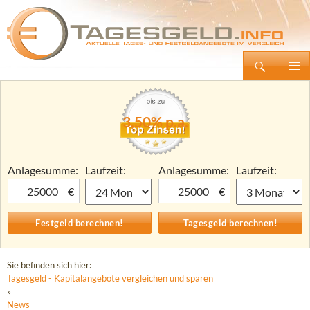
Suchen
Tagesgeld.info – Tagesgeldkonten vergleichen und Tagesgeld-Zinsen berechnen
Zum
Primäre
Inhalt
Menü
springen
3,50% p.a.
Anlagesumme:
Laufzeit:
Anlagesumme:
Laufzeit:
€
€
Sie befinden sich hier:
Tagesgeld - Kapitalangebote vergleichen und sparen
»
News