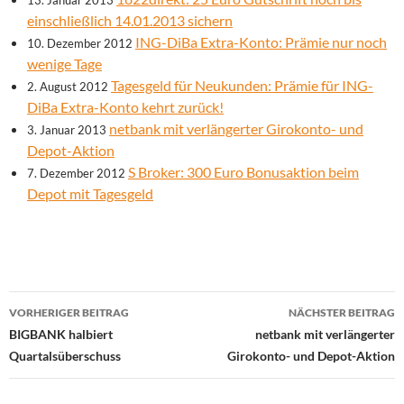
13. Januar 2013
einschließlich 14.01.2013 sichern
ING-DiBa Extra-Konto: Prämie nur noch
10. Dezember 2012
wenige Tage
Tagesgeld für Neukunden: Prämie für ING-
2. August 2012
DiBa Extra-Konto kehrt zurück!
netbank mit verlängerter Girokonto- und
3. Januar 2013
Depot-Aktion
S Broker: 300 Euro Bonusaktion beim
7. Dezember 2012
Depot mit Tagesgeld
Beitrags-
VORHERIGER BEITRAG
NÄCHSTER BEITRAG
Navigation
BIGBANK halbiert
netbank mit verlängerter
Quartalsüberschuss
Girokonto- und Depot-Aktion