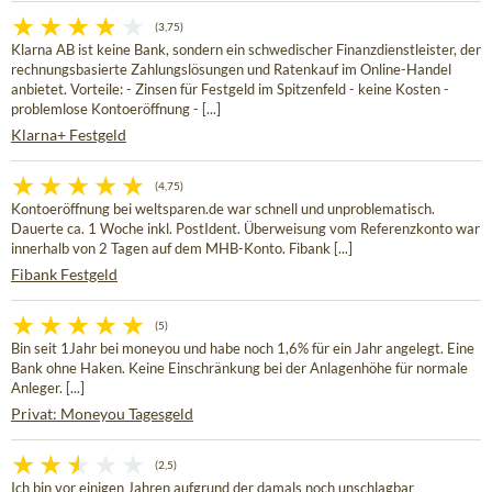
(3,75)
Klarna AB ist keine Bank, sondern ein schwedischer Finanzdienstleister, der
rechnungsbasierte Zahlungslösungen und Ratenkauf im Online-Handel
anbietet. Vorteile: - Zinsen für Festgeld im Spitzenfeld - keine Kosten -
problemlose Kontoeröffnung - [...]
Klarna+ Festgeld
(4,75)
Kontoeröffnung bei weltsparen.de war schnell und unproblematisch.
Dauerte ca. 1 Woche inkl. PostIdent. Überweisung vom Referenzkonto war
innerhalb von 2 Tagen auf dem MHB-Konto. Fibank [...]
Fibank Festgeld
(5)
Bin seit 1Jahr bei moneyou und habe noch 1,6% für ein Jahr angelegt. Eine
Bank ohne Haken. Keine Einschränkung bei der Anlagenhöhe für normale
Anleger. [...]
Privat: Moneyou Tagesgeld
(2,5)
Ich bin vor einigen Jahren aufgrund der damals noch unschlagbar