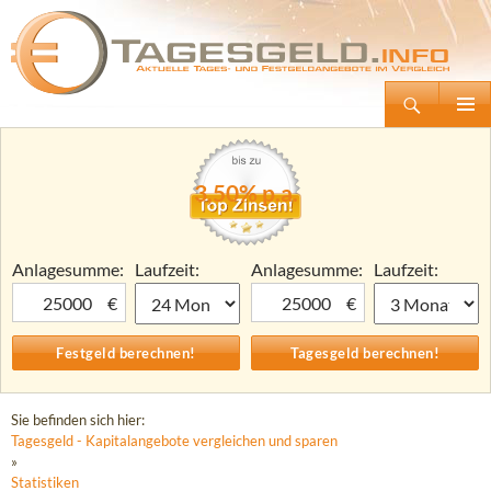
Suchen
Tagesgeld.info – Tagesgeldkonten vergleichen und Tagesgeld-Zinsen berechnen
Zum
Primäre
Inhalt
Menü
springen
3,50% p.a.
Anlagesumme:
Laufzeit:
Anlagesumme:
Laufzeit:
€
€
Sie befinden sich hier:
Tagesgeld - Kapitalangebote vergleichen und sparen
»
Statistiken