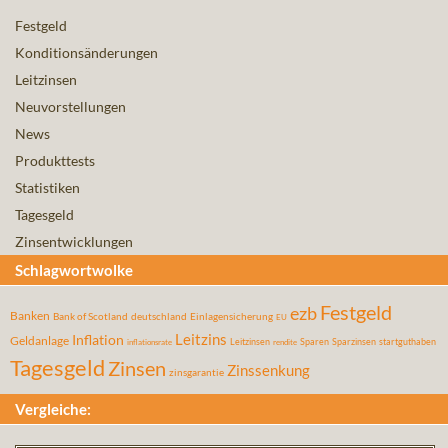
Festgeld
Konditionsänderungen
Leitzinsen
Neuvorstellungen
News
Produkttests
Statistiken
Tagesgeld
Zinsentwicklungen
Schlagwortwolke
Festgeld
ezb
Banken
Bank of Scotland
deutschland
Einlagensicherung
EU
Leitzins
Inflation
Geldanlage
Leitzinsen
Sparen
Sparzinsen
startguthaben
inflationsrate
rendite
Tagesgeld
Zinsen
Zinssenkung
zinsgarantie
Vergleiche: