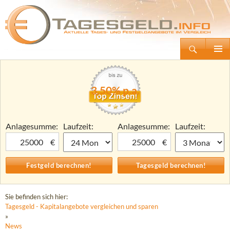
Suchen
Tagesgeld.info – Tagesgeldkonten vergleichen und Tagesgeld-Zinsen berechnen
Zum
Primäre
Inhalt
Menü
springen
3,50% p.a.
Anlagesumme:
Laufzeit:
Anlagesumme:
Laufzeit:
€
€
Sie befinden sich hier:
Tagesgeld - Kapitalangebote vergleichen und sparen
»
News