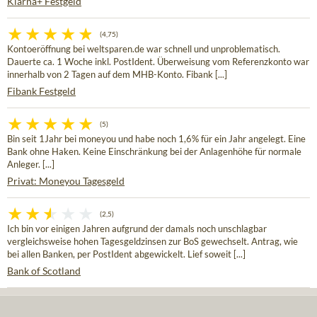
Klarna+ Festgeld
(4,75)
Kontoeröffnung bei weltsparen.de war schnell und unproblematisch.
Dauerte ca. 1 Woche inkl. PostIdent. Überweisung vom Referenzkonto war
innerhalb von 2 Tagen auf dem MHB-Konto. Fibank [...]
Fibank Festgeld
(5)
Bin seit 1Jahr bei moneyou und habe noch 1,6% für ein Jahr angelegt. Eine
Bank ohne Haken. Keine Einschränkung bei der Anlagenhöhe für normale
Anleger. [...]
Privat: Moneyou Tagesgeld
(2,5)
Ich bin vor einigen Jahren aufgrund der damals noch unschlagbar
vergleichsweise hohen Tagesgeldzinsen zur BoS gewechselt. Antrag, wie
bei allen Banken, per PostIdent abgewickelt. Lief soweit [...]
Bank of Scotland