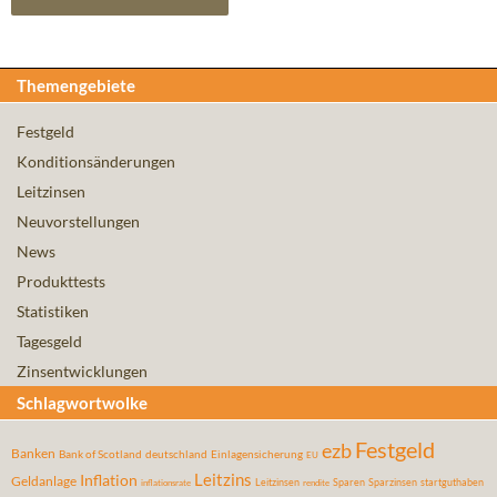
Themengebiete
Festgeld
Konditionsänderungen
Leitzinsen
Neuvorstellungen
News
Produkttests
Statistiken
Tagesgeld
Zinsentwicklungen
Schlagwortwolke
Festgeld
ezb
Banken
Bank of Scotland
deutschland
Einlagensicherung
EU
Leitzins
Inflation
Geldanlage
Leitzinsen
Sparen
Sparzinsen
startguthaben
inflationsrate
rendite