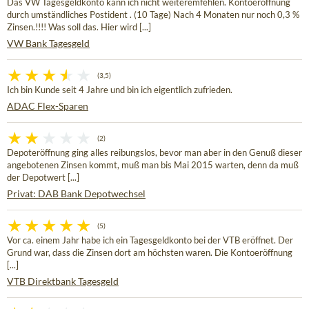
Das VW Tagesgeldkonto kann ich nicht weiteremfehlen. Kontoeröffnung
durch umständliches Postident . (10 Tage) Nach 4 Monaten nur noch 0,3 %
Zinsen.!!!! Was soll das. Hier wird [...]
VW Bank Tagesgeld
(3,5)
Ich bin Kunde seit 4 Jahre und bin ich eigentlich zufrieden.
ADAC Flex-Sparen
(2)
Depoteröffnung ging alles reibungslos, bevor man aber in den Genuß dieser
angebotenen Zinsen kommt, muß man bis Mai 2015 warten, denn da muß
der Depotwert [...]
Privat: DAB Bank Depotwechsel
(5)
Vor ca. einem Jahr habe ich ein Tagesgeldkonto bei der VTB eröffnet. Der
Grund war, dass die Zinsen dort am höchsten waren. Die Kontoeröffnung
[...]
VTB Direktbank Tagesgeld