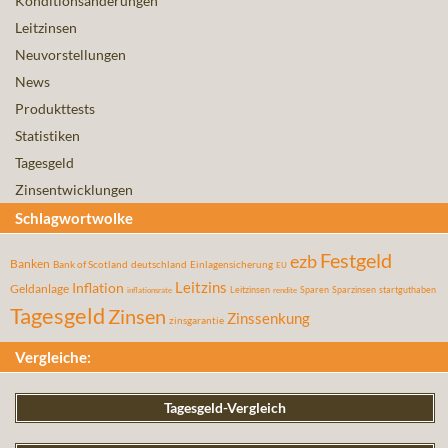
Konditionsänderungen
Leitzinsen
Neuvorstellungen
News
Produkttests
Statistiken
Tagesgeld
Zinsentwicklungen
Schlagwortwolke
Festgeld
ezb
Banken
Bank of Scotland
deutschland
Einlagensicherung
EU
Leitzins
Inflation
Geldanlage
Leitzinsen
Sparen
Sparzinsen
startguthaben
inflationsrate
rendite
Tagesgeld
Zinsen
Zinssenkung
zinsgarantie
Vergleiche:
Tagesgeld-Vergleich