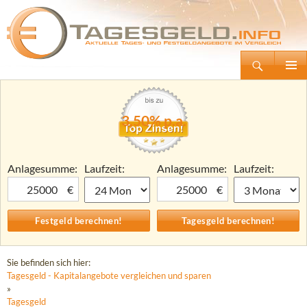
Suchen
Tagesgeld.info – Tagesgeldkonten vergleichen und Tagesgeld-Zinsen berechnen
Zum
Primäre
Inhalt
Menü
springen
3,50% p.a.
Anlagesumme:
Laufzeit:
Anlagesumme:
Laufzeit:
€
€
Sie befinden sich hier:
Tagesgeld - Kapitalangebote vergleichen und sparen
»
Tagesgeld