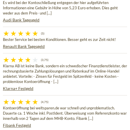
Es wird bei der Kontoschließung entgegen der hier aufgeführten
Informationen eine Gebühr in Höhe von 5,23 Euro erhoben. Dies geht
weder aus dem Preis- und [...]
Audi Bank Tagesgeld
(5)
Bester Service bei besten Konditionen. Besser geht es zur Zeit nicht!
Renault Bank Tagesgeld
(3,75)
Klarna AB ist keine Bank, sondern ein schwedischer Finanzdienstleister, der
rechnungsbasierte Zahlungslösungen und Ratenkauf im Online-Handel
anbietet. Vorteile: - Zinsen für Festgeld im Spitzenfeld - keine Kosten -
problemlose Kontoeröffnung - [...]
Klarna+ Festgeld
(4,75)
Kontoeröffnung bei weltsparen.de war schnell und unproblematisch.
Dauerte ca. 1 Woche inkl. PostIdent. Überweisung vom Referenzkonto war
innerhalb von 2 Tagen auf dem MHB-Konto. Fibank [...]
Fibank Festgeld