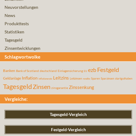
Neuvorstellungen
News
Produkttests
Statistiken
Tagesgeld
Zinsentwicklungen
Schlagwortwolke
Festgeld
ezb
Banken
Bank of Scotland
deutschland
Einlagensicherung
EU
Leitzins
Inflation
Geldanlage
Leitzinsen
Sparen
Sparzinsen
startguthaben
inflationsrate
rendite
Tagesgeld
Zinsen
Zinssenkung
zinsgarantie
Vergleiche:
Tagesgeld-Vergleich
Festgeld-Vergleich