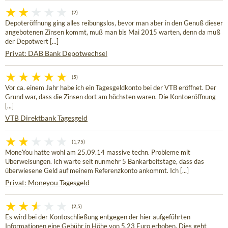
(2)
Depoteröffnung ging alles reibungslos, bevor man aber in den Genuß dieser
angebotenen Zinsen kommt, muß man bis Mai 2015 warten, denn da muß
der Depotwert [...]
Privat: DAB Bank Depotwechsel
(5)
Vor ca. einem Jahr habe ich ein Tagesgeldkonto bei der VTB eröffnet. Der
Grund war, dass die Zinsen dort am höchsten waren. Die Kontoeröffnung
[...]
VTB Direktbank Tagesgeld
(1,75)
MoneYou hatte wohl am 25.09.14 massive techn. Probleme mit
Überweisungen. Ich warte seit nunmehr 5 Bankarbeitstage, dass das
überwiesene Geld auf meinem Referenzkonto ankommt. Ich [...]
Privat: Moneyou Tagesgeld
(2,5)
Es wird bei der Kontoschließung entgegen der hier aufgeführten
Informationen eine Gebühr in Höhe von 5,23 Euro erhoben. Dies geht