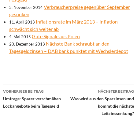
Verbraucherpreise gegenüber September
3. November 2014
gesunken
Inflationsrate im März 2013 – Inflation
11. April 2013
schwächt sich weiter ab
Gute Signale aus Polen
4. Mai 2015
Nächste Bank schraubt an den
20. Dezember 2013
Tagesgeldzinsen – DAB bank punktet mit Wechslerdepot
Beitrags-
VORHERIGER BEITRAG
NÄCHSTER BEITRAG
Navigation
Umfrage: Sparer verschmähen
Was wird aus den Sparzinsen und
Lockangebote beim Tagesgeld
kommt die nächste
Leitzinssenkung?