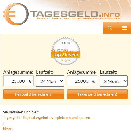
Suchen
Tagesgeld.info – Tagesgeldkonten vergleichen und Tagesgeld-Zinsen berechnen
Zum
Primäre
Inhalt
Menü
springen
3,50% p.a.
Anlagesumme:
Laufzeit:
Anlagesumme:
Laufzeit:
€
€
Sie befinden sich hier:
Tagesgeld - Kapitalangebote vergleichen und sparen
»
News