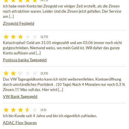
(4,75)
Ich habe mein Konto bei Zinsgold vor einiger Zeit erstellt, als die Zinsen
noch attraktiver waren. Leider sind die Zinsen jetzt gefallen. Der Service
am [...]
Zinsgold Festgeld
(2,75)
Katastrophal! Geld am 31.05 eingezahlt und am 03.06 immer noch nicht
gutgeschrieben. Niemand weiss, wo mein Geld ist. Will daher das ganze
Konto auflösen und [...]
Postova banka Tagesgeld
(2,25)
Das VW Tagesgeldkonto kann ich nicht weiteremfehlen. Kontoeröffnung
durch umständliches Postident . (10 Tage) Nach 4 Monaten nur noch 0,3 %
Zinsen.!!!! Was soll das. Hier wird [...]
VW Bank Tagesgeld
(3,5)
Ich bin Kunde seit 4 Jahre und bin ich eigentlich zufrieden.
ADAC Flex-Sparen