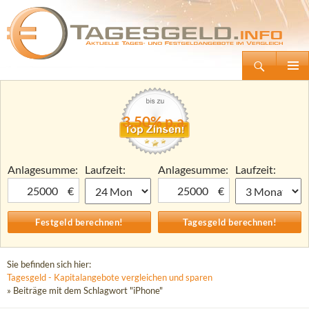
Suchen
Tagesgeld.info – Tagesgeldkonten vergleichen und Tagesgeld-Zinsen berechnen
Zum
Primäre
Inhalt
Menü
springen
3,50% p.a.
Anlagesumme:
Laufzeit:
Anlagesumme:
Laufzeit:
€
€
Sie befinden sich hier:
Tagesgeld - Kapitalangebote vergleichen und sparen
» Beiträge mit dem Schlagwort "iPhone"