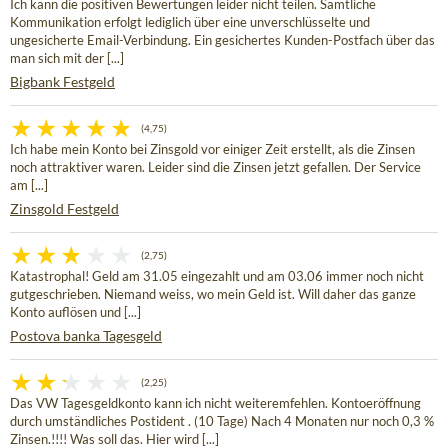
Ich kann die positiven Bewertungen leider nicht teilen. Sämtliche
Kommunikation erfolgt lediglich über eine unverschlüsselte und
ungesicherte Email-Verbindung. Ein gesichertes Kunden-Postfach über das
man sich mit der [...]
Bigbank Festgeld
(4,75)
Ich habe mein Konto bei Zinsgold vor einiger Zeit erstellt, als die Zinsen
noch attraktiver waren. Leider sind die Zinsen jetzt gefallen. Der Service
am [...]
Zinsgold Festgeld
(2,75)
Katastrophal! Geld am 31.05 eingezahlt und am 03.06 immer noch nicht
gutgeschrieben. Niemand weiss, wo mein Geld ist. Will daher das ganze
Konto auflösen und [...]
Postova banka Tagesgeld
(2,25)
Das VW Tagesgeldkonto kann ich nicht weiteremfehlen. Kontoeröffnung
durch umständliches Postident . (10 Tage) Nach 4 Monaten nur noch 0,3 %
Zinsen.!!!! Was soll das. Hier wird [...]