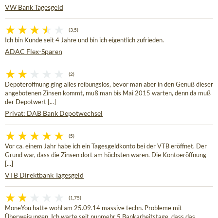
VW Bank Tagesgeld
(3,5)
Ich bin Kunde seit 4 Jahre und bin ich eigentlich zufrieden.
ADAC Flex-Sparen
(2)
Depoteröffnung ging alles reibungslos, bevor man aber in den Genuß dieser
angebotenen Zinsen kommt, muß man bis Mai 2015 warten, denn da muß
der Depotwert [...]
Privat: DAB Bank Depotwechsel
(5)
Vor ca. einem Jahr habe ich ein Tagesgeldkonto bei der VTB eröffnet. Der
Grund war, dass die Zinsen dort am höchsten waren. Die Kontoeröffnung
[...]
VTB Direktbank Tagesgeld
(1,75)
MoneYou hatte wohl am 25.09.14 massive techn. Probleme mit
Überweisungen. Ich warte seit nunmehr 5 Bankarbeitstage, dass das