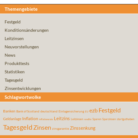
Themengebiete
Festgeld
Konditionsänderungen
Leitzinsen
Neuvorstellungen
News
Produkttests
Statistiken
Tagesgeld
Zinsentwicklungen
Schlagwortwolke
Festgeld
ezb
Banken
Bank of Scotland
deutschland
Einlagensicherung
EU
Leitzins
Inflation
Geldanlage
Leitzinsen
Sparen
Sparzinsen
startguthaben
inflationsrate
rendite
Tagesgeld
Zinsen
Zinssenkung
zinsgarantie