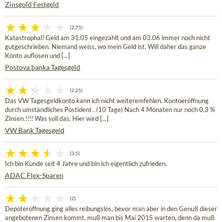
Zinsgold Festgeld
(2,75)
Katastrophal! Geld am 31.05 eingezahlt und am 03.06 immer noch nicht
gutgeschrieben. Niemand weiss, wo mein Geld ist. Will daher das ganze
Konto auflösen und [...]
Postova banka Tagesgeld
(2,25)
Das VW Tagesgeldkonto kann ich nicht weiteremfehlen. Kontoeröffnung
durch umständliches Postident . (10 Tage) Nach 4 Monaten nur noch 0,3 %
Zinsen.!!!! Was soll das. Hier wird [...]
VW Bank Tagesgeld
(3,5)
Ich bin Kunde seit 4 Jahre und bin ich eigentlich zufrieden.
ADAC Flex-Sparen
(2)
Depoteröffnung ging alles reibungslos, bevor man aber in den Genuß dieser
angebotenen Zinsen kommt, muß man bis Mai 2015 warten, denn da muß