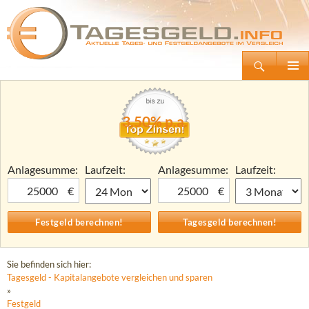
Suchen
Tagesgeld.info – Tagesgeldkonten vergleichen und Tagesgeld-Zinsen berechnen
Zum
Primäre
Inhalt
Menü
springen
3,50% p.a.
Anlagesumme:
Laufzeit:
Anlagesumme:
Laufzeit:
€
€
Sie befinden sich hier:
Tagesgeld - Kapitalangebote vergleichen und sparen
»
Festgeld