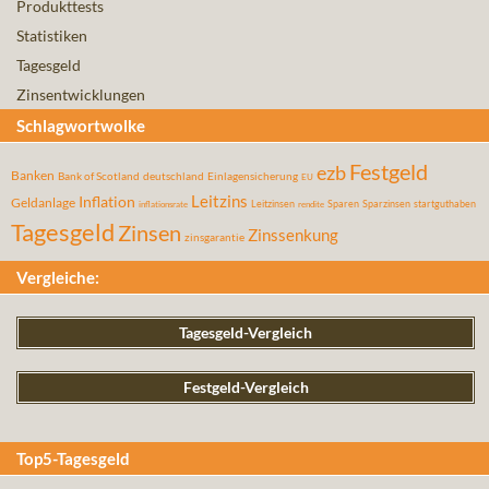
Produkttests
Statistiken
Tagesgeld
Zinsentwicklungen
Schlagwortwolke
Festgeld
ezb
Banken
Bank of Scotland
deutschland
Einlagensicherung
EU
Leitzins
Inflation
Geldanlage
Leitzinsen
Sparen
Sparzinsen
startguthaben
inflationsrate
rendite
Tagesgeld
Zinsen
Zinssenkung
zinsgarantie
Vergleiche:
Tagesgeld-Vergleich
Festgeld-Vergleich
Top5-Tagesgeld