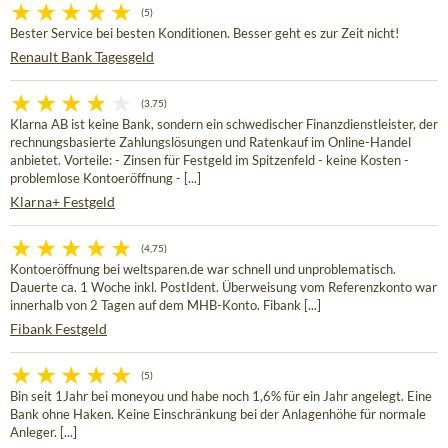
(5)
Bester Service bei besten Konditionen. Besser geht es zur Zeit nicht!
Renault Bank Tagesgeld
(3,75)
Klarna AB ist keine Bank, sondern ein schwedischer Finanzdienstleister, der
rechnungsbasierte Zahlungslösungen und Ratenkauf im Online-Handel
anbietet. Vorteile: - Zinsen für Festgeld im Spitzenfeld - keine Kosten -
problemlose Kontoeröffnung - [...]
Klarna+ Festgeld
(4,75)
Kontoeröffnung bei weltsparen.de war schnell und unproblematisch.
Dauerte ca. 1 Woche inkl. PostIdent. Überweisung vom Referenzkonto war
innerhalb von 2 Tagen auf dem MHB-Konto. Fibank [...]
Fibank Festgeld
(5)
Bin seit 1Jahr bei moneyou und habe noch 1,6% für ein Jahr angelegt. Eine
Bank ohne Haken. Keine Einschränkung bei der Anlagenhöhe für normale
Anleger. [...]