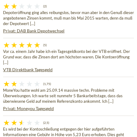
(2)
Depoteröffnung ging alles reibungslos, bevor man aber in den Genuß dieser
angebotenen Zinsen kommt, muß man bis Mai 2015 warten, denn da muß
der Depotwert [...]
Privat: DAB Bank Depotwechsel
(5)
Vor ca. einem Jahr habe ich ein Tagesgeldkonto bei der VTB eröffnet. Der
Grund war, dass die Zinsen dort am höchsten waren. Die Kontoeröffnung
[...]
VTB Direktbank Tagesgeld
(1,75)
MoneYou hatte wohl am 25.09.14 massive techn. Probleme mit
Überweisungen. Ich warte seit nunmehr 5 Bankarbeitstage, dass das
überwiesene Geld auf meinem Referenzkonto ankommt. Ich [...]
Privat: Moneyou Tagesgeld
(2,5)
Es wird bei der Kontoschließung entgegen der hier aufgeführten
Informationen eine Gebühr in Höhe von 5,23 Euro erhoben. Dies geht