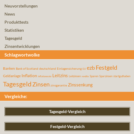
Neuvorstellungen
News
Produkttests
Statistiken
Tagesgeld
Zinsentwicklungen
Schlagwortwolke
Festgeld
ezb
Banken
Bank of Scotland
deutschland
Einlagensicherung
EU
Leitzins
Inflation
Geldanlage
Leitzinsen
Sparen
Sparzinsen
startguthaben
inflationsrate
rendite
Tagesgeld
Zinsen
Zinssenkung
zinsgarantie
Vergleiche:
Tagesgeld-Vergleich
Festgeld-Vergleich