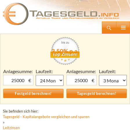
Suchen
Tagesgeld.info – Tagesgeldkonten vergleichen und Tagesgeld-Zinsen berechnen
Zum
Primäre
Inhalt
Menü
springen
3,50% p.a.
Anlagesumme:
Laufzeit:
Anlagesumme:
Laufzeit:
€
€
Sie befinden sich hier:
Tagesgeld - Kapitalangebote vergleichen und sparen
»
Leitzinsen