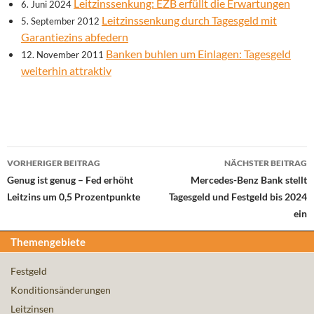
Leitzinssenkung: EZB erfüllt die Erwartungen
6. Juni 2024
Leitzinssenkung durch Tagesgeld mit
5. September 2012
Garantiezins abfedern
Banken buhlen um Einlagen: Tagesgeld
12. November 2011
weiterhin attraktiv
Beitrags-
VORHERIGER BEITRAG
NÄCHSTER BEITRAG
Navigation
Genug ist genug – Fed erhöht
Mercedes-Benz Bank stellt
Leitzins um 0,5 Prozentpunkte
Tagesgeld und Festgeld bis 2024
ein
Themengebiete
Festgeld
Konditionsänderungen
Leitzinsen